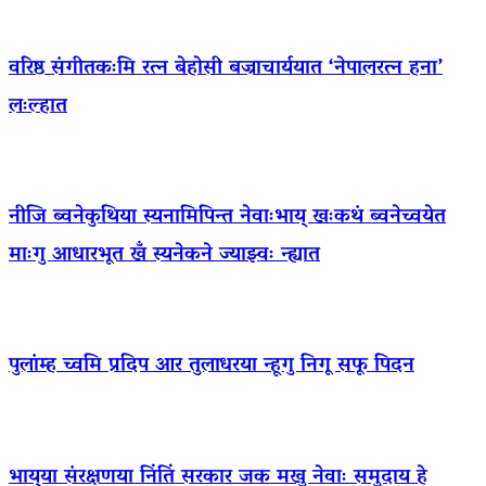
वरिष्ठ संगीतकःमि रत्न बेहोसी बज्राचार्ययात ‘नेपालरत्न हना’
लःल्हात
नीजि ब्वनेकुथिया स्यनामिपिन्त नेवाःभाय् खःकथं ब्वनेच्वयेत
माःगु आधारभूत खँ स्यनेकने ज्याझ्वः न्ह्यात
पुलांम्ह च्वमि प्रदिप आर तुलाधरया न्हूगु निगू सफू पिदन
भाय्‌या संरक्षणया निंतिं सरकार जक मखु नेवाः समुदाय हे