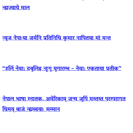
न्ह्यज्याये माल
न्यूज नेपाःया जर्मनि प्रतिनिधि कुमार नापितया मां मन्त
“हलिं नेवा: दबुलिइ न्हूगु युगारम्भ – नेवा: एकताया प्रतीक”
नेपाल भाषा स्नातक, अमेरिकाय् जन्म जूपिं मस्तय्त परम्परागत
धिमय् बाजं न्ह्यब्वयाः सम्मान