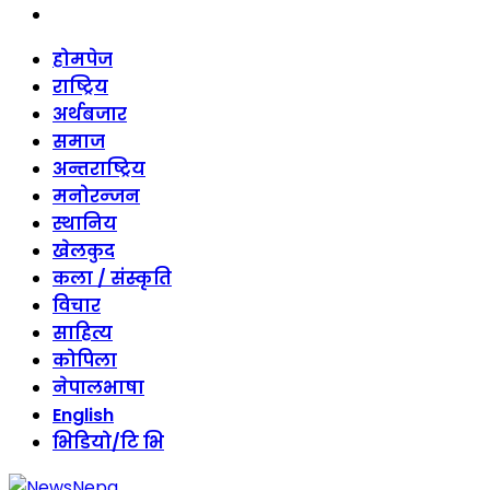
threads
Skip
होमपेज
to
राष्ट्रिय
content
अर्थबजार
समाज
अन्तराष्ट्रिय
मनोरन्जन
स्थानिय
खेलकुद
कला / संस्कृति
विचार
साहित्य
कोपिला
नेपालभाषा
English
भिडियो/टि भि