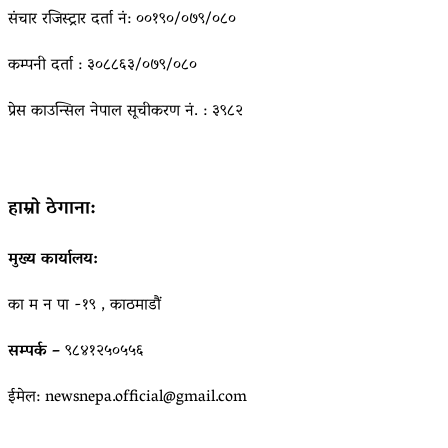
संचार रजिस्ट्रार दर्ता नं: ००१९०/०७९/०८०
कम्पनी दर्ता : ३०८८६३/०७९/०८०
प्रेस काउन्सिल नेपाल सूचीकरण नं. : ३९८२
हाम्रो ठेगाना:
मुख्य कार्यालय:
का म न पा -१९ , काठमाडौं
सम्पर्क –
९८४१२५०५५६
ईमेल: newsnepa.official@gmail.com