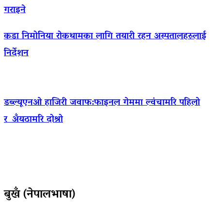
गराइने
कडा निमोनिया रोकथामका लागि तयारी रहन अस्पतालहरुलाई
निर्देशन
डब्ल्यूएनओ हाजिरी जवाफ:फाइनल गेममा ल्वंचामरि पहिलो
र अँयठामरि दोश्रो
बुखँ (नेपालभाषा)