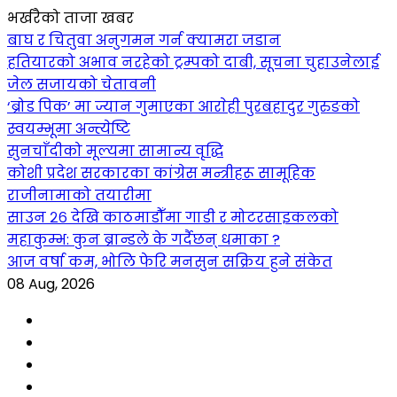
भर्खरैको ताजा खबर
बाघ र चितुवा अनुगमन गर्न क्यामरा जडान
हतियारको अभाव नरहेको ट्रम्पको दाबी, सूचना चुहाउनेलाई
जेल सजायको चेतावनी
‘ब्रोड पिक’ मा ज्यान गुमाएका आराेही पुरबहादुर गुरुङको
स्वयम्भूमा अन्त्येष्टि
सुनचाँदीको मूल्यमा सामान्य वृद्धि
कोशी प्रदेश सरकारका कांग्रेस मन्त्रीहरू सामूहिक
राजीनामाको तयारीमा
साउन २६ देखि काठमाडौँमा गाडी र मोटरसाइकलको
महाकुम्भ: कुन ब्रान्डले के गर्दैछन् धमाका ?
आज वर्षा कम, भोलि फेरि मनसुन सक्रिय हुने संकेत
08 Aug, 2026
Facebook
YouTube
tiktok
instagram