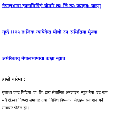
नेपालभाषा स्यनामिपिंसं योमरि त्यः छिं त्यः ज्याझ्वः याइगु
न्हूदँ ११४५ तःजिक न्यायेकेत थीथी उप–समितिया मुँज्या
अमेरिकाय् नेपालभाषाया कक्षा न्ह्यात
हाम्रो बारेमा :
तुलाधर एण्ड मिडिया प्रा. लि. द्वारा संचालित अनलाइन न्युज नेपा डट कम
सबै क्षेत्रका निष्पक्ष समाचार तथा बिबिध विषयका लेखहरु प्रकाशन गर्ने
समाचार पोर्टल हो ।