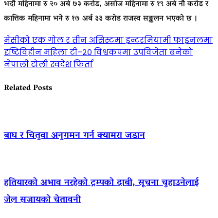
भदौ महिनामा रु २० अर्ब ७३ करोड, असोज महिनामा रु १९ अर्ब नौ करोड र
कात्तिक महिनामा भने रु १७ अर्ब ३३ करोड राजस्व सङ्कलन भएको छ ।
Post
मेसीको एक गोल र तीन असिस्टमा इन्टरमियामी फाइनलमा
दृष्टिविहीन महिला टी–२० विश्वकपमा उपविजेता बनेको
navigation
नेपाली टोली स्वदेश फिर्ता
Related Posts
बाघ र चितुवा अनुगमन गर्न क्यामरा जडान
हतियारको अभाव नरहेको ट्रम्पको दाबी, सूचना चुहाउनेलाई
जेल सजायको चेतावनी