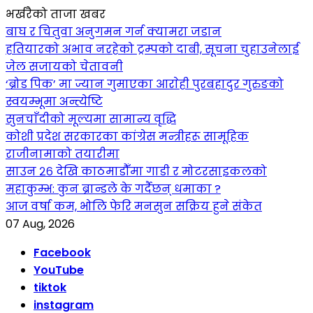
भर्खरैको ताजा खबर
बाघ र चितुवा अनुगमन गर्न क्यामरा जडान
हतियारको अभाव नरहेको ट्रम्पको दाबी, सूचना चुहाउनेलाई
जेल सजायको चेतावनी
‘ब्रोड पिक’ मा ज्यान गुमाएका आराेही पुरबहादुर गुरुङको
स्वयम्भूमा अन्त्येष्टि
सुनचाँदीको मूल्यमा सामान्य वृद्धि
कोशी प्रदेश सरकारका कांग्रेस मन्त्रीहरू सामूहिक
राजीनामाको तयारीमा
साउन २६ देखि काठमाडौँमा गाडी र मोटरसाइकलको
महाकुम्भ: कुन ब्रान्डले के गर्दैछन् धमाका ?
आज वर्षा कम, भोलि फेरि मनसुन सक्रिय हुने संकेत
07 Aug, 2026
Facebook
YouTube
tiktok
instagram