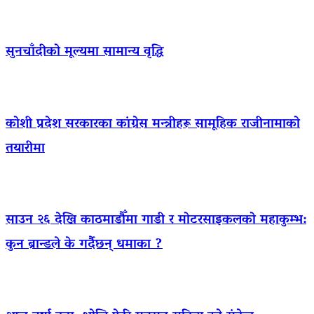
सुनचाँदीको मूल्यमा सामान्य वृद्धि
कोशी प्रदेश सरकारका कांग्रेस मन्त्रीहरू सामूहिक राजीनामाको
तयारीमा
साउन २६ देखि काठमाडौँमा गाडी र मोटरसाइकलको महाकुम्भ:
कुन ब्रान्डले के गर्दैछन् धमाका ?