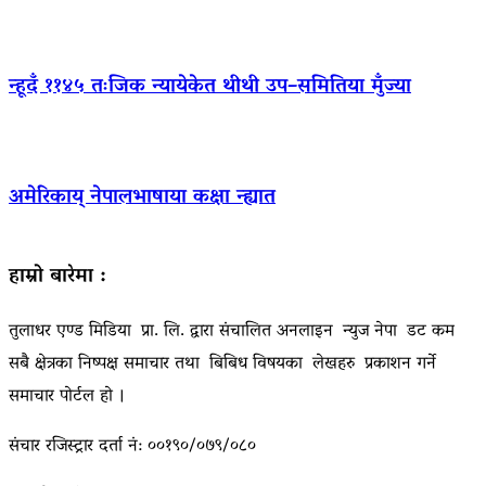
न्हूदँ ११४५ तःजिक न्यायेकेत थीथी उप–समितिया मुँज्या
अमेरिकाय् नेपालभाषाया कक्षा न्ह्यात
हाम्रो बारेमा :
तुलाधर एण्ड मिडिया प्रा. लि. द्वारा संचालित अनलाइन न्युज नेपा डट कम
सबै क्षेत्रका निष्पक्ष समाचार तथा बिबिध विषयका लेखहरु प्रकाशन गर्ने
समाचार पोर्टल हो ।
संचार रजिस्ट्रार दर्ता नं: ००१९०/०७९/०८०