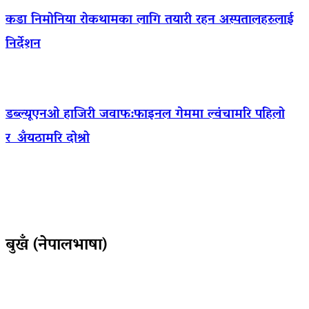
कडा निमोनिया रोकथामका लागि तयारी रहन अस्पतालहरुलाई
निर्देशन
डब्ल्यूएनओ हाजिरी जवाफ:फाइनल गेममा ल्वंचामरि पहिलो
र अँयठामरि दोश्रो
बुखँ (नेपालभाषा)