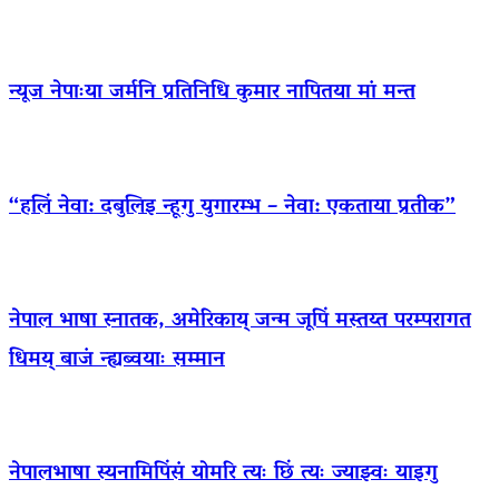
न्यूज नेपाःया जर्मनि प्रतिनिधि कुमार नापितया मां मन्त
“हलिं नेवा: दबुलिइ न्हूगु युगारम्भ – नेवा: एकताया प्रतीक”
नेपाल भाषा स्नातक, अमेरिकाय् जन्म जूपिं मस्तय्त परम्परागत
धिमय् बाजं न्ह्यब्वयाः सम्मान
नेपालभाषा स्यनामिपिंसं योमरि त्यः छिं त्यः ज्याझ्वः याइगु