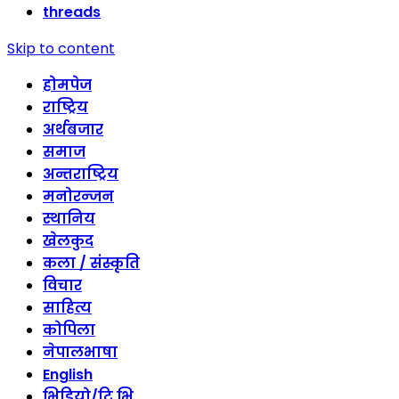
threads
Skip to content
होमपेज
राष्ट्रिय
अर्थबजार
समाज
अन्तराष्ट्रिय
मनोरन्जन
स्थानिय
खेलकुद
कला / संस्कृति
विचार
साहित्य
कोपिला
नेपालभाषा
English
भिडियो/टि भि