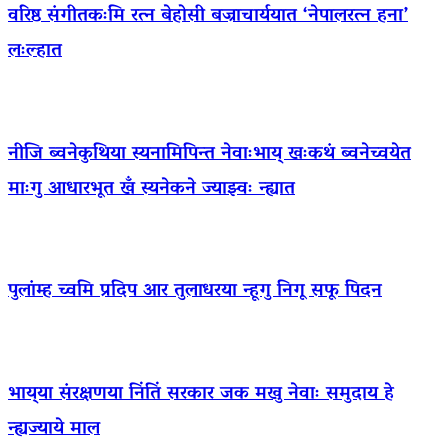
वरिष्ठ संगीतकःमि रत्न बेहोसी बज्राचार्ययात ‘नेपालरत्न हना’
लःल्हात
नीजि ब्वनेकुथिया स्यनामिपिन्त नेवाःभाय् खःकथं ब्वनेच्वयेत
माःगु आधारभूत खँ स्यनेकने ज्याझ्वः न्ह्यात
पुलांम्ह च्वमि प्रदिप आर तुलाधरया न्हूगु निगू सफू पिदन
भाय्‌या संरक्षणया निंतिं सरकार जक मखु नेवाः समुदाय हे
न्ह्यज्याये माल