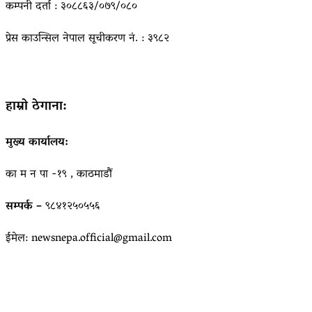
कम्पनी दर्ता : ३०८८६३/०७९/०८०
प्रेस काउन्सिल नेपाल सूचीकरण नं. : ३९८२
हाम्रो ठेगाना:
मुख्य कार्यालय:
का म न पा -१९ , काठमाडौं
सम्पर्क –
९८४१२५०५५६
ईमेल: newsnepa.official@gmail.com