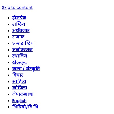
Skip to content
होमपेज
राष्ट्रिय
अर्थबजार
समाज
अन्तराष्ट्रिय
मनोरन्जन
स्थानिय
खेलकुद
कला / संस्कृति
विचार
साहित्य
कोपिला
नेपालभाषा
English
भिडियो/टि भि