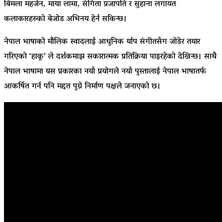
बिमला महर्जन, माया लामा, संगिता प्रजापति र सुहाना लगायत
कलाकारहरुको बेजोड अभिनय हेर्न सकिन्छ।
नेपाल भाषाको मौलिक स्वादलाई आधुनिक र्याप संगीतसँग जोडेर तयार
गरिएको ‘हाकू’ ले दर्शकमाझ सकारात्मक प्रतिक्रिया पाइरहेको देखिन्छ। साथै
नेपाल भाषामा यस प्रकारका नयाँ प्रयोगले नयाँ पुस्तालाई नेपाल भाषातर्फ
आकर्षित गर्न पनि मद्दत पुग्ने निर्माण पक्षले जनाएको छ।