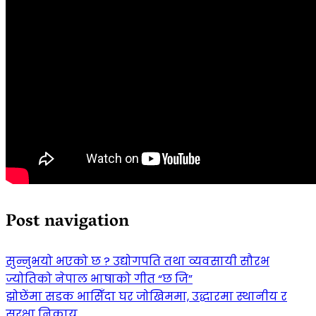
Post navigation
सुन्नुभयो भएको छ ? उद्योगपति तथा व्यवसायी सौरभ
ज्योतिको नेपाल भाषाको गीत “छ जि”
झोछेंमा सडक भासिँदा घर जोखिममा, उद्धारमा स्थानीय र
सुरक्षा निकाय