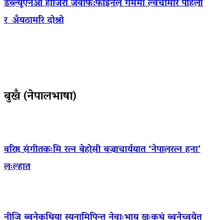
डब्ल्यूएनओ हाजिरी जवाफ:फाइनल गेममा ल्वंचामरि पहिलो
र अँयठामरि दोश्रो
बुखँ (नेपालभाषा)
वरिष्ठ संगीतकःमि रत्न बेहोसी बज्राचार्ययात ‘नेपालरत्न हना’
लःल्हात
नीजि ब्वनेकुथिया स्यनामिपिन्त नेवाःभाय् खःकथं ब्वनेच्वयेत