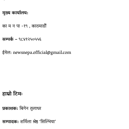
मुख्य कार्यालय:
का म न पा -१९ , काठमाडौं
सम्पर्क –
९८४१२५०५५६
ईमेल: newsnepa.official@gmail.com
हाम्रो टिमः
प्रकाशक:
बिगेन तुलाधर
सम्पादक:
शर्मिला श्रेष्ठ ‘सिल्भिया’