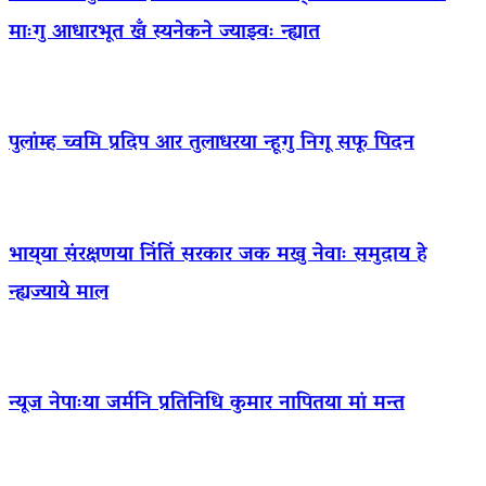
माःगु आधारभूत खँ स्यनेकने ज्याझ्वः न्ह्यात
पुलांम्ह च्वमि प्रदिप आर तुलाधरया न्हूगु निगू सफू पिदन
भाय्‌या संरक्षणया निंतिं सरकार जक मखु नेवाः समुदाय हे
न्ह्यज्याये माल
न्यूज नेपाःया जर्मनि प्रतिनिधि कुमार नापितया मां मन्त