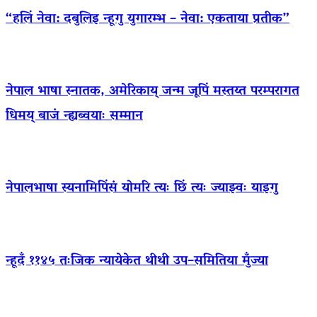
“हलिं नेवा: दबुलिइ न्हूगु युगारम्भ – नेवा: एकताया प्रतीक”
नेपाल भाषा स्नातक, अमेरिकाय् जन्म जूपिं मस्तय्त परम्परागत
धिमय् बाजं न्ह्यब्वयाः सम्मान
नेपालभाषा स्यनामिपिंसं योमरि त्यः छिं त्यः ज्याझ्वः याइगु
न्हूदँ ११४५ तःजिक न्यायेकेत थीथी उप–समितिया मुँज्या