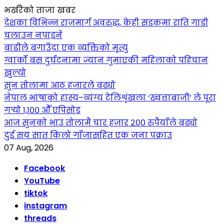
भर्खरैको ताजा खबर
देशका विभिन्न राजमार्ग अवरुद्ध, केही सडकमा राति गाडी
चलाउन नपाइने
बाढीले बगाउँदा एक व्यक्तिको मृत्यु
ग्वार्को बस दुर्घटनामा ज्यान गुमाएकी महिलाको पहिचान
खुल्यो
सुन तोलामा आठ हजारले बढ्यो
नेपाल भाषाको हास्य–व्यंग्य टेलिशृंखला ‘ख्वत्ताबाजी’ ले पूरा
गर्‍यो १,१०० औँ एपिसोड
आज सुनको भाउ तोलामै चार हजार २०० रुपैयाँले बढ्यो
दुई सय सात किलो गाँजासहित एक जना पक्राउ
07 Aug, 2026
Facebook
YouTube
tiktok
instagram
threads