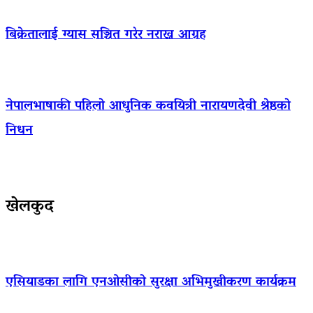
बिक्रेतालाई ग्यास सञ्चित गरेर नराख्न आग्रह
नेपालभाषाकी पहिलो आधुनिक कवयित्री नारायणदेवी श्रेष्ठको
निधन
खेलकुद
एसियाडका लागि एनओसीको सुरक्षा अभिमुखीकरण कार्यक्रम