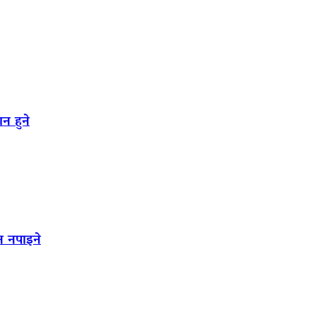
न हुने
न नपाइने