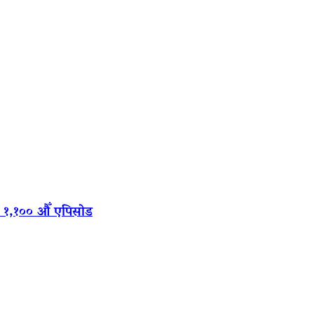
‍यो १,१०० औँ एपिसोड