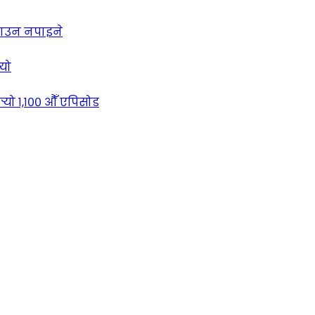
लाउन नपाइने
्यो
्‍यो १,१०० औँ एपिसोड