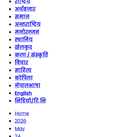
राष्ट्रिय
अर्थबजार
समाज
अन्तराष्ट्रिय
मनोरन्जन
स्थानिय
खेलकुद
कला / संस्कृति
विचार
साहित्य
कोपिला
नेपालभाषा
English
भिडियो/टि भि
Home
2026
May
24