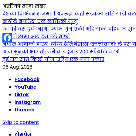
भर्खरैको ताजा खबर
देशका विभिन्न राजमार्ग अवरुद्ध, केही सडकमा राति गाडी च
बाढीले बगाउँदा एक व्यक्तिको मृत्यु
ग्वार्को बस दुर्घटनामा ज्यान गुमाएकी महिलाको पहिचान खुल
सुन तोलामा आठ हजारले बढ्यो
नेपाल भाषाको हास्य–व्यंग्य टेलिशृंखला ‘ख्वत्ताबाजी’ ले पूरा गर
Facebook
आज सुनको भाउ तोलामै चार हजार २०० रुपैयाँले बढ्यो
दुई सय सात किलो गाँजासहित एक जना पक्राउ
06 Aug, 2026
Facebook
YouTube
tiktok
instagram
threads
Skip to content
होमपेज