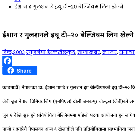
ईशान र गुलशनले इयू टी–२० बेल्जियम लिग खेल्ने
ईशान र गुलशनले इयू टी–२० बेल्जियम लिग खेल्ने
जेष्ठ,२०८३
न्युजनेपा डेस्क
खेलकुद
,
ताजाखबर
,
ब्यानर
,
समाचा
Facebook
Share
काठमाडौं। नेपालका डा. ईशान पाण्डे र गुलशन झा बेल्जियमको इयू टी–२० क्रिके
जेबी ब्रुज नेपाल प्रिमियर लिग (एनपिएल) टोली जनकपुर बोल्ट्स (जेबी)को लगानी
जुन ६ देखि सुरु हुने प्रतियोगिता बेल्जियममा पहिलो पटक आयोजना हुन लागेको 
पाण्डे र झासँगै नेपालका अन्य ६ खेलाडीले पनि प्रतियोगितामा सहभागिता जनाउ