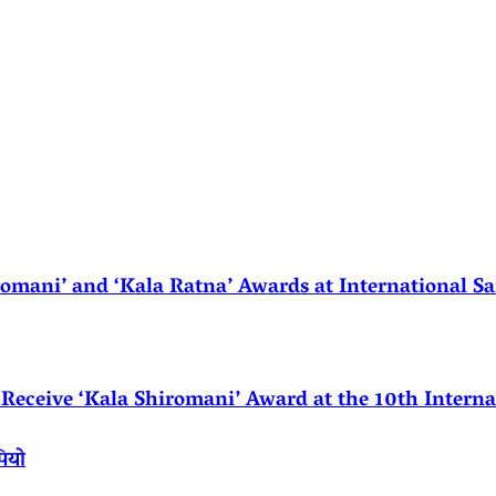
ani’ and ‘Kala Ratna’ Awards at International Sa
eceive ‘Kala Shiromani’ Award at the 10th Internat
पियो