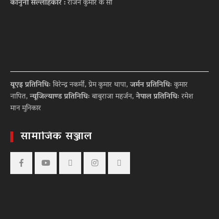
कानुनी सल्लाहकार :
राजन कुमार के सी
यूएइ प्रतिनिधिः
विरेन्द्र नकर्मी, प्रेम कुमार थापा,
जर्मन प्रतिनिधिः
कुमार
नापित,
न्यूजिल्याण्ड प्रतिनिधिः
बाबुराजा महर्जन,
नेपाल प्रतिनिधिः
रमेश
मान मुनिकार
सामाजिक सञ्जाल
Facebook
YouTube
tiktok
instagram
threads