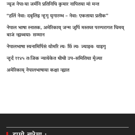
न्यूज नेपाःया जर्मनि प्रतिनिधि कुमार नापितया मां मन्त
“हलिं नेवा: दबुलिइ न्हूगु युगारम्भ – नेवा: एकताया प्रतीक”
नेपाल भाषा स्नातक, अमेरिकाय् जन्म जूपिं मस्तय्त परम्परागत धिमय्
बाजं न्ह्यब्वयाः सम्मान
नेपालभाषा स्यनामिपिंसं योमरि त्यः छिं त्यः ज्याझ्वः याइगु
न्हूदँ ११४५ तःजिक न्यायेकेत थीथी उप–समितिया मुँज्या
अमेरिकाय् नेपालभाषाया कक्षा न्ह्यात