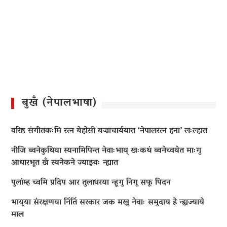
बुखँ (नेपालभाषा)
वरिष्ठ संगीतकःमि रत्न बेहोसी बज्राचार्ययात ‘नेपालरत्न हना’ लःल्हात
नीजि ब्वनेकुथिया स्यनामिपिन्त नेवाःभाय् खःकथं ब्वनेच्वयेत माःगु
आधारभूत खँ स्यनेकने ज्याझ्वः न्ह्यात
पुलांम्ह च्वमि प्रदिप आर तुलाधरया न्हूगु निगू सफू पिदन
भाय्‌या संरक्षणया निंतिं सरकार जक मखु नेवाः समुदाय हे न्ह्यज्याये
माल