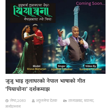
जुजु भाइ तुलाधरको नेपाल भाषाको गीत
‘पियाचोना’ दर्शकमाझ
जेष्ठ,२०८३
न्युजनेपा डेस्क
ताजाखबर
,
ब्यानर
,
मनोरन्जन