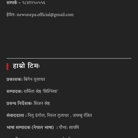
सम्पर्क –
९८४१२५०५५६
ईमेल: newsnepa.official@gmail.com
हाम्रो टिमः
प्रकाशक:
बिगेन तुलाधर
सम्पादक:
शर्मिला श्रेष्ठ ‘सिल्भिया’
प्रवन्ध निर्देशकः
सिजन श्रेष्ठ
संवाददाता :
नितु डंगोल, निरुल तुलाधर , जयम्बु रंजित
भाषा सम्पादक (नेपाल भाषा) :
पौभा: सायमि