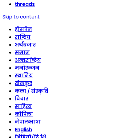
threads
Skip to content
होमपेज
राष्ट्रिय
अर्थबजार
समाज
अन्तराष्ट्रिय
मनोरन्जन
स्थानिय
खेलकुद
कला / संस्कृति
विचार
साहित्य
कोपिला
नेपालभाषा
English
भिडियो/टि भि