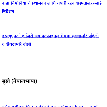
कडा निमोनिया रोकथामका लागि तयारी रहन अस्पतालहरुलाई
निर्देशन
डब्ल्यूएनओ हाजिरी जवाफ:फाइनल गेममा ल्वंचामरि पहिलो
र अँयठामरि दोश्रो
बुखँ (नेपालभाषा)