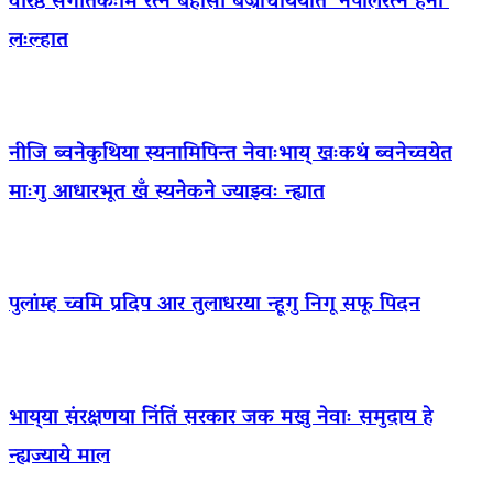
वरिष्ठ संगीतकःमि रत्न बेहोसी बज्राचार्ययात ‘नेपालरत्न हना’
लःल्हात
नीजि ब्वनेकुथिया स्यनामिपिन्त नेवाःभाय् खःकथं ब्वनेच्वयेत
माःगु आधारभूत खँ स्यनेकने ज्याझ्वः न्ह्यात
पुलांम्ह च्वमि प्रदिप आर तुलाधरया न्हूगु निगू सफू पिदन
भाय्‌या संरक्षणया निंतिं सरकार जक मखु नेवाः समुदाय हे
न्ह्यज्याये माल