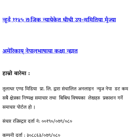
न्हूदँ ११४५ तःजिक न्यायेकेत थीथी उप–समितिया मुँज्या
अमेरिकाय् नेपालभाषाया कक्षा न्ह्यात
हाम्रो बारेमा :
तुलाधर एण्ड मिडिया प्रा. लि. द्वारा संचालित अनलाइन न्युज नेपा डट कम
सबै क्षेत्रका निष्पक्ष समाचार तथा बिबिध विषयका लेखहरु प्रकाशन गर्ने
समाचार पोर्टल हो ।
संचार रजिस्ट्रार दर्ता नं: ००१९०/०७९/०८०
कम्पनी दर्ता : ३०८८६३/०७९/०८०