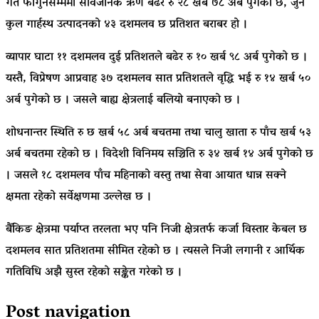
गत फागुनसम्ममा सार्वजनिक ऋण बढेर रु २८ खर्ब ७८ अर्ब पुगेको छ, जुन
कुल गार्हस्थ उत्पादनको ४३ दशमलव छ प्रतिशत बराबर हो ।
व्यापार घाटा ११ दशमलव दुई प्रतिशतले बढेर रु १० खर्ब ९८ अर्ब पुगेको छ ।
यस्तै, विप्रेषण आप्रवाह ३७ दशमलव सात प्रतिशतले वृद्धि भई रु १४ खर्ब ५०
अर्ब पुगेको छ । जसले बाह्य क्षेत्रलाई बलियो बनाएको छ ।
शोधनान्तर स्थिति रु छ खर्ब ५८ अर्ब बचतमा तथा चालु खाता रु पाँच खर्ब ५३
अर्ब बचतमा रहेको छ । विदेशी विनिमय सञ्चिति रु ३४ खर्ब १४ अर्ब पुगेको छ
। जसले १८ दशमलव पाँच महिनाको वस्तु तथा सेवा आयात धान्न सक्ने
क्षमता रहेको सर्वेक्षणमा उल्लेख छ ।
बैंकिङ क्षेत्रमा पर्याप्त तरलता भए पनि निजी क्षेत्रतर्फ कर्जा विस्तार केबल छ
दशमलव सात प्रतिशतमा सीमित रहेको छ । त्यसले निजी लगानी र आर्थिक
गतिविधि अझै सुस्त रहेको सङ्केत गरेको छ ।
Post navigation