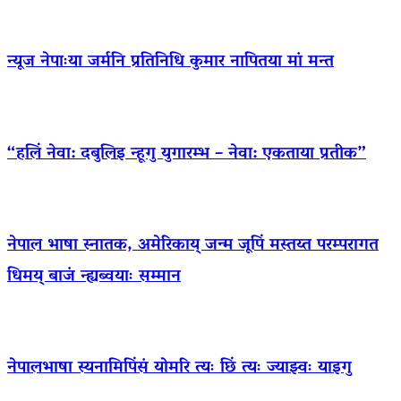
न्यूज नेपाःया जर्मनि प्रतिनिधि कुमार नापितया मां मन्त
“हलिं नेवा: दबुलिइ न्हूगु युगारम्भ – नेवा: एकताया प्रतीक”
नेपाल भाषा स्नातक, अमेरिकाय् जन्म जूपिं मस्तय्त परम्परागत
धिमय् बाजं न्ह्यब्वयाः सम्मान
नेपालभाषा स्यनामिपिंसं योमरि त्यः छिं त्यः ज्याझ्वः याइगु