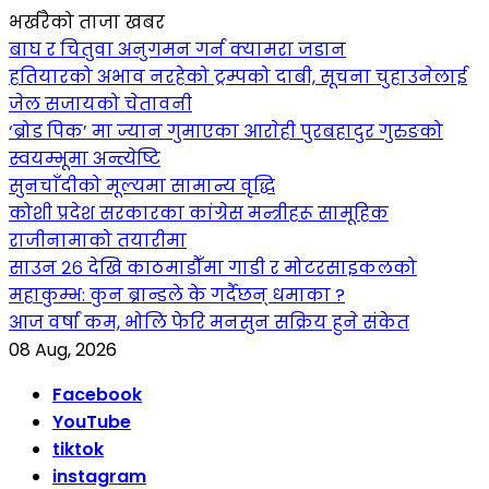
भर्खरैको ताजा खबर
बाघ र चितुवा अनुगमन गर्न क्यामरा जडान
हतियारको अभाव नरहेको ट्रम्पको दाबी, सूचना चुहाउनेलाई
जेल सजायको चेतावनी
‘ब्रोड पिक’ मा ज्यान गुमाएका आराेही पुरबहादुर गुरुङको
स्वयम्भूमा अन्त्येष्टि
सुनचाँदीको मूल्यमा सामान्य वृद्धि
कोशी प्रदेश सरकारका कांग्रेस मन्त्रीहरू सामूहिक
राजीनामाको तयारीमा
साउन २६ देखि काठमाडौँमा गाडी र मोटरसाइकलको
महाकुम्भ: कुन ब्रान्डले के गर्दैछन् धमाका ?
आज वर्षा कम, भोलि फेरि मनसुन सक्रिय हुने संकेत
08 Aug, 2026
Facebook
YouTube
tiktok
instagram