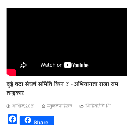
दुई वटा संघर्ष समिति किन ? -अभियानता राजा राम
तन्डुकार
आश्विन,२०८१
न्युजनेपा डेस्क
भिडियो/टि भि
Facebook
Share