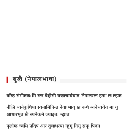
बुखँ (नेपालभाषा)
वरिष्ठ संगीतकःमि रत्न बेहोसी बज्राचार्ययात ‘नेपालरत्न हना’ लःल्हात
नीजि ब्वनेकुथिया स्यनामिपिन्त नेवाःभाय् खःकथं ब्वनेच्वयेत माःगु
आधारभूत खँ स्यनेकने ज्याझ्वः न्ह्यात
पुलांम्ह च्वमि प्रदिप आर तुलाधरया न्हूगु निगू सफू पिदन