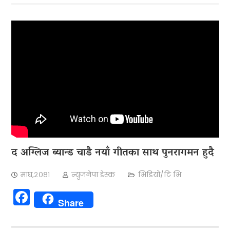
द अग्लिज ब्यान्ड चाडै नयाँ गीतका साथ पुनरागमन हुदै
माघ,२०८१
न्युजनेपा डेस्क
भिडियो/टि भि
Facebook
Share