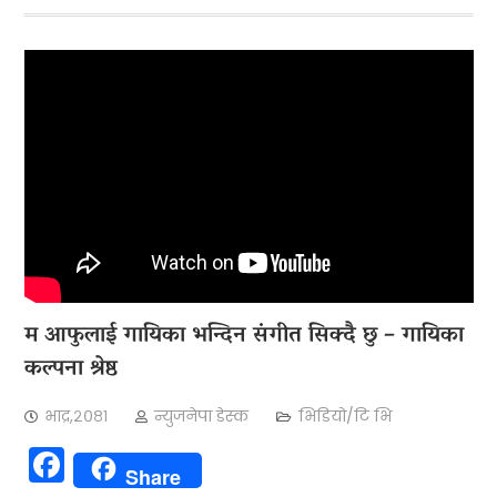
म आफुलाई गायिका भन्दिन संगीत सिक्दै छु – गायिका
कल्पना श्रेष्ठ
भाद्र,२०८१
न्युजनेपा डेस्क
भिडियो/टि भि
Facebook
Share