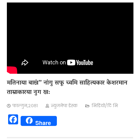
मतिनाया बाखं” नांगु सफू च्वमि साहित्यकार केशरमान
ताम्राकारया नुग ख:
फाल्गुन,२०८१
न्युजनेपा डेस्क
भिडियो/टि भि
Facebook
Share