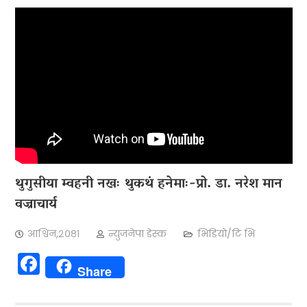
थुगुसीया म्वहनी नखः थुकथं हनेमाः-प्रो. डा. नरेश मान
वज्राचार्य
आश्विन,२०८१
न्युजनेपा डेस्क
भिडियो/टि भि
Facebook
Share