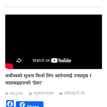
सर्वोच्चको सूचना फिर्ता लिन बालेनलाई उपप्रमुख र
वडाध्यक्षहरूको ‘प्रेसर’
भाद्र,२०८१
न्युजनेपा डेस्क
भिडियो/टि भि
Facebook
Share