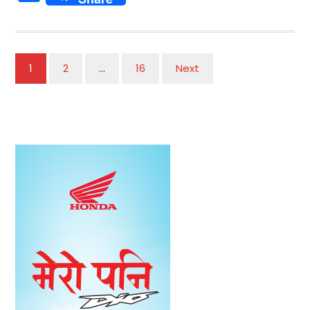
Posts
1
2
…
16
Next
navigation