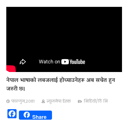
नेपाल भाषाको लबजलाई होच्याउनेहरू अब सचेत हुन
जरुरी छ।
फाल्गुन,२०८१
न्युजनेपा डेस्क
भिडियो/टि भि
Facebook
Share