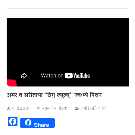
अमर व सरीताया “छंगु ल्यूल्यू” ज्वःम्ये पिदन
भाद्र,२०८१
न्युजनेपा डेस्क
भिडियो/टि भि
Facebook
Share