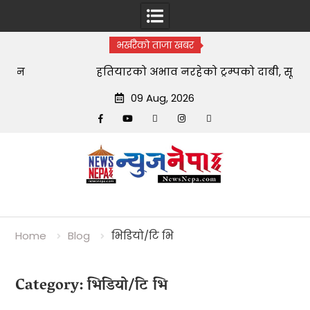
भर्खरैको ताजा खबर
हतियारको अभाव नरहेको ट्रम्पको दाबी, सूचना
‘
चुहाउनेलाई जेल सजायको चेतावनी
09 Aug, 2026
Facebook
YouTube
tiktok
instagram
threads
Skip
to
content
Home
Blog
भिडियो/टि भि
Category:
भिडियो/टि भि