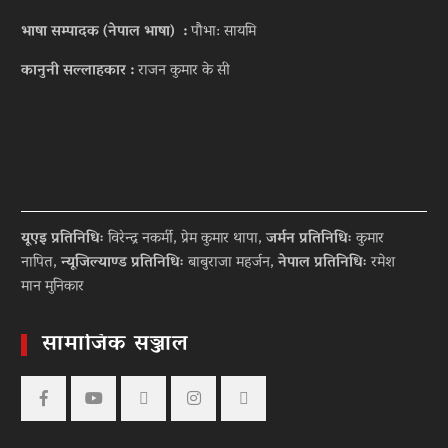
भाषा सम्पादक (नेपाल भाषा) :
पौभा: सायमि
कानुनी सल्लाहकार :
राजन कुमार के सी
यूएइ प्रतिनिधिः
विरेन्द्र नकर्मी, प्रेम कुमार थापा,
जर्मन प्रतिनिधिः
कुमार
नापित,
न्यूजिल्याण्ड प्रतिनिधिः
बाबुराजा महर्जन,
नेपाल प्रतिनिधिः
रमेश
मान मुनिकार
सामाजिक सञ्जाल
Facebook
YouTube
tiktok
instagram
threads