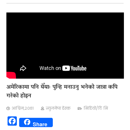
अमेरिकामा पनि येँयाः पुन्हि मनाउनु भनेको जात्रा कपि
गरेको होइन
आश्विन,२०८१
न्युजनेपा डेस्क
भिडियो/टि भि
Facebook
Share