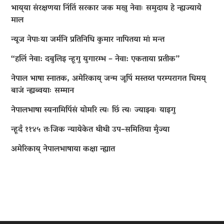
भाय्‌या संरक्षणया निंतिं सरकार जक मखु नेवाः समुदाय हे न्ह्यज्याये
माल
न्यूज नेपाःया जर्मनि प्रतिनिधि कुमार नापितया मां मन्त
“हलिं नेवा: दबुलिइ न्हूगु युगारम्भ – नेवा: एकताया प्रतीक”
नेपाल भाषा स्नातक, अमेरिकाय् जन्म जूपिं मस्तय्त परम्परागत धिमय्
बाजं न्ह्यब्वयाः सम्मान
नेपालभाषा स्यनामिपिंसं योमरि त्यः छिं त्यः ज्याझ्वः याइगु
न्हूदँ ११४५ तःजिक न्यायेकेत थीथी उप–समितिया मुँज्या
अमेरिकाय् नेपालभाषाया कक्षा न्ह्यात