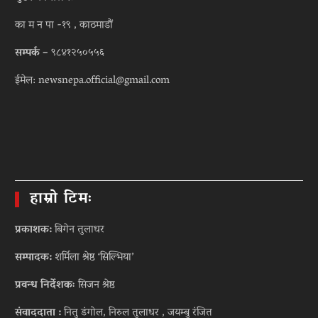
का म न पा -१९ , काठमाडौं
सम्पर्क –
९८४१२५०५५६
ईमेल: newsnepa.official@gmail.com
हाम्रो टिमः
प्रकाशक:
बिगेन तुलाधर
सम्पादक:
शर्मिला श्रेष्ठ ‘सिल्भिया’
प्रवन्ध निर्देशकः
सिजन श्रेष्ठ
संवाददाता :
नितु डंगोल, निरुल तुलाधर , जयम्बु रंजित