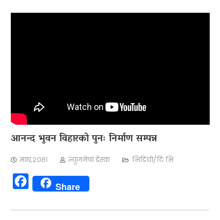
आनन्द भुवन विहारको पुनः निर्माण सम्पन्न
माघ,२०८१
न्युजनेपा डेस्क
भिडियो/टि भि
Facebook
Share