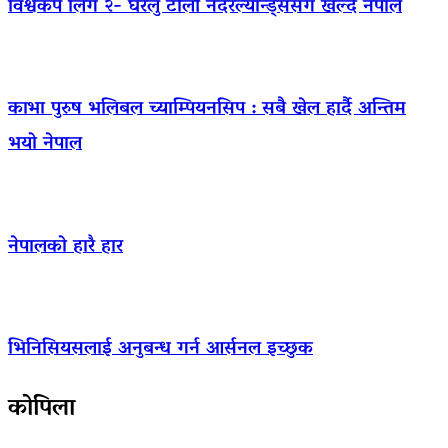
विश्वकप लिग २- घरेलु टोली नेदरल्यान्ड्ससँग खेल्दै नेपाल
काभा पुरुष भलिबल च्याम्पियनसिप : सबै खेल हार्दै अन्तिम
भयो नेपाल
नेपालको हारै हार
भिनिसियसलाई अनुबन्ध गर्न आर्सनल इच्छुक
कोपिला