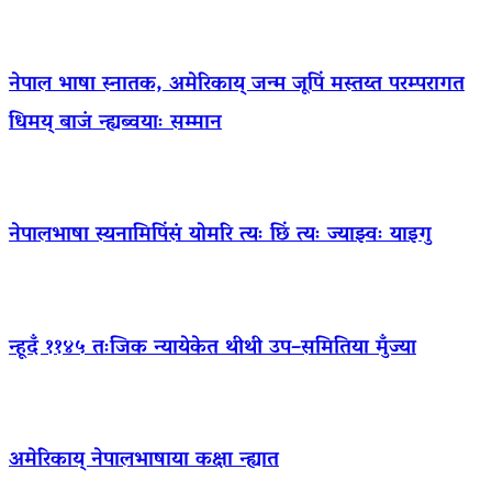
नेपाल भाषा स्नातक, अमेरिकाय् जन्म जूपिं मस्तय्त परम्परागत
धिमय् बाजं न्ह्यब्वयाः सम्मान
नेपालभाषा स्यनामिपिंसं योमरि त्यः छिं त्यः ज्याझ्वः याइगु
न्हूदँ ११४५ तःजिक न्यायेकेत थीथी उप–समितिया मुँज्या
अमेरिकाय् नेपालभाषाया कक्षा न्ह्यात