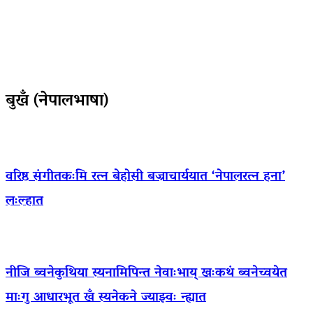
बुखँ (नेपालभाषा)
वरिष्ठ संगीतकःमि रत्न बेहोसी बज्राचार्ययात ‘नेपालरत्न हना’
लःल्हात
नीजि ब्वनेकुथिया स्यनामिपिन्त नेवाःभाय् खःकथं ब्वनेच्वयेत
माःगु आधारभूत खँ स्यनेकने ज्याझ्वः न्ह्यात