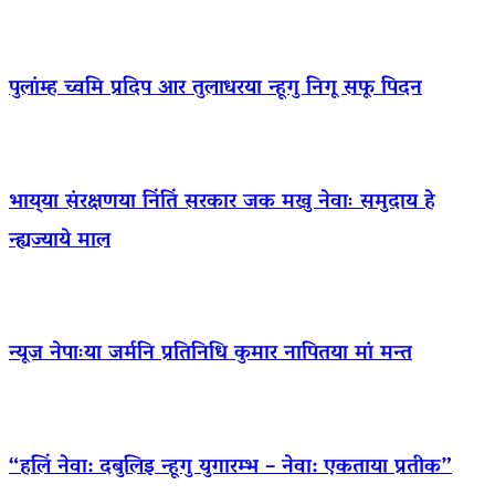
पुलांम्ह च्वमि प्रदिप आर तुलाधरया न्हूगु निगू सफू पिदन
भाय्‌या संरक्षणया निंतिं सरकार जक मखु नेवाः समुदाय हे
न्ह्यज्याये माल
न्यूज नेपाःया जर्मनि प्रतिनिधि कुमार नापितया मां मन्त
“हलिं नेवा: दबुलिइ न्हूगु युगारम्भ – नेवा: एकताया प्रतीक”