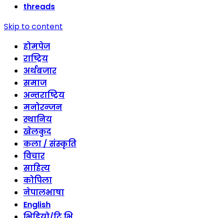
threads
Skip to content
होमपेज
राष्ट्रिय
अर्थबजार
समाज
अन्तराष्ट्रिय
मनोरन्जन
स्थानिय
खेलकुद
कला / संस्कृति
विचार
साहित्य
कोपिला
नेपालभाषा
English
भिडियो/टि भि