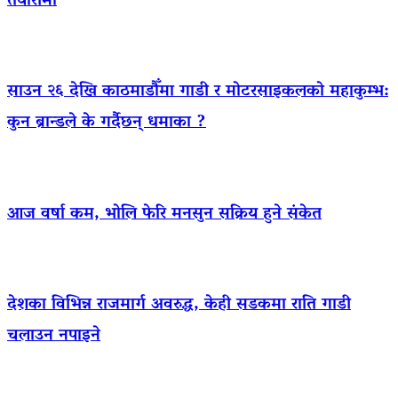
तयारीमा
साउन २६ देखि काठमाडौँमा गाडी र मोटरसाइकलको महाकुम्भ:
कुन ब्रान्डले के गर्दैछन् धमाका ?
आज वर्षा कम, भोलि फेरि मनसुन सक्रिय हुने संकेत
देशका विभिन्न राजमार्ग अवरुद्ध, केही सडकमा राति गाडी
चलाउन नपाइने