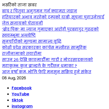
भर्खरैको ताजा खबर
बाघ र चितुवा अनुगमन गर्न क्यामरा जडान
हतियारको अभाव नरहेको ट्रम्पको दाबी, सूचना चुहाउनेलाई
जेल सजायको चेतावनी
‘ब्रोड पिक’ मा ज्यान गुमाएका आराेही पुरबहादुर गुरुङको
स्वयम्भूमा अन्त्येष्टि
सुनचाँदीको मूल्यमा सामान्य वृद्धि
कोशी प्रदेश सरकारका कांग्रेस मन्त्रीहरू सामूहिक
राजीनामाको तयारीमा
साउन २६ देखि काठमाडौँमा गाडी र मोटरसाइकलको
महाकुम्भ: कुन ब्रान्डले के गर्दैछन् धमाका ?
आज वर्षा कम, भोलि फेरि मनसुन सक्रिय हुने संकेत
08 Aug, 2026
Facebook
YouTube
tiktok
instagram