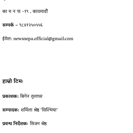
का म न पा -१९ , काठमाडौं
सम्पर्क –
९८४१२५०५५६
ईमेल: newsnepa.official@gmail.com
हाम्रो टिमः
प्रकाशक:
बिगेन तुलाधर
सम्पादक:
शर्मिला श्रेष्ठ ‘सिल्भिया’
प्रवन्ध निर्देशकः
सिजन श्रेष्ठ