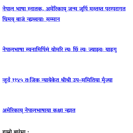
नेपाल भाषा स्नातक, अमेरिकाय् जन्म जूपिं मस्तय्त परम्परागत
धिमय् बाजं न्ह्यब्वयाः सम्मान
नेपालभाषा स्यनामिपिंसं योमरि त्यः छिं त्यः ज्याझ्वः याइगु
न्हूदँ ११४५ तःजिक न्यायेकेत थीथी उप–समितिया मुँज्या
अमेरिकाय् नेपालभाषाया कक्षा न्ह्यात
हाम्रो बारेमा :