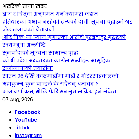
भर्खरैको ताजा खबर
बाघ र चितुवा अनुगमन गर्न क्यामरा जडान
हतियारको अभाव नरहेको ट्रम्पको दाबी, सूचना चुहाउनेलाई
जेल सजायको चेतावनी
‘ब्रोड पिक’ मा ज्यान गुमाएका आराेही पुरबहादुर गुरुङको
स्वयम्भूमा अन्त्येष्टि
सुनचाँदीको मूल्यमा सामान्य वृद्धि
कोशी प्रदेश सरकारका कांग्रेस मन्त्रीहरू सामूहिक
राजीनामाको तयारीमा
साउन २६ देखि काठमाडौँमा गाडी र मोटरसाइकलको
महाकुम्भ: कुन ब्रान्डले के गर्दैछन् धमाका ?
आज वर्षा कम, भोलि फेरि मनसुन सक्रिय हुने संकेत
07 Aug, 2026
Facebook
YouTube
tiktok
instagram