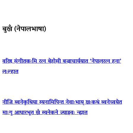
बुखँ (नेपालभाषा)
वरिष्ठ संगीतकःमि रत्न बेहोसी बज्राचार्ययात ‘नेपालरत्न हना’
लःल्हात
नीजि ब्वनेकुथिया स्यनामिपिन्त नेवाःभाय् खःकथं ब्वनेच्वयेत
माःगु आधारभूत खँ स्यनेकने ज्याझ्वः न्ह्यात