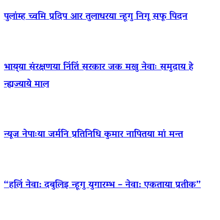
पुलांम्ह च्वमि प्रदिप आर तुलाधरया न्हूगु निगू सफू पिदन
भाय्‌या संरक्षणया निंतिं सरकार जक मखु नेवाः समुदाय हे
न्ह्यज्याये माल
न्यूज नेपाःया जर्मनि प्रतिनिधि कुमार नापितया मां मन्त
“हलिं नेवा: दबुलिइ न्हूगु युगारम्भ – नेवा: एकताया प्रतीक”