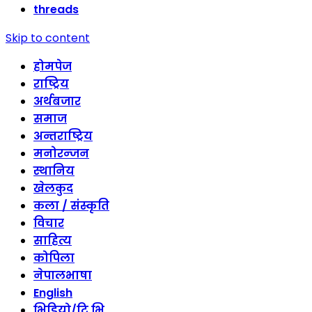
threads
Skip to content
होमपेज
राष्ट्रिय
अर्थबजार
समाज
अन्तराष्ट्रिय
मनोरन्जन
स्थानिय
खेलकुद
कला / संस्कृति
विचार
साहित्य
कोपिला
नेपालभाषा
English
भिडियो/टि भि