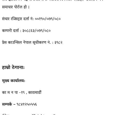
समाचार पोर्टल हो ।
संचार रजिस्ट्रार दर्ता नं: ००१९०/०७९/०८०
कम्पनी दर्ता : ३०८८६३/०७९/०८०
प्रेस काउन्सिल नेपाल सूचीकरण नं. : ३९८२
हाम्रो ठेगाना:
मुख्य कार्यालय:
का म न पा -१९ , काठमाडौं
सम्पर्क –
९८४१२५०५५६