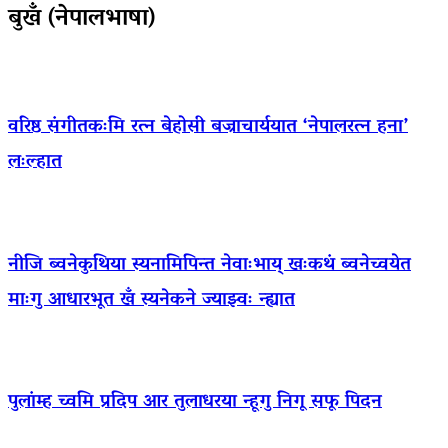
बुखँ (नेपालभाषा)
वरिष्ठ संगीतकःमि रत्न बेहोसी बज्राचार्ययात ‘नेपालरत्न हना’
लःल्हात
नीजि ब्वनेकुथिया स्यनामिपिन्त नेवाःभाय् खःकथं ब्वनेच्वयेत
माःगु आधारभूत खँ स्यनेकने ज्याझ्वः न्ह्यात
पुलांम्ह च्वमि प्रदिप आर तुलाधरया न्हूगु निगू सफू पिदन