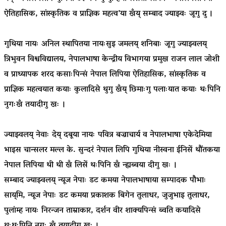
ऐतिहासिक, सांस्कृतिक व प्राज्ञिक महत्व’या खँय् सम्बाद ज्याझ्वः जूगु दु ।
गुथिया नायः अनिल स्थापितया नायःसुइ जमलय् शनिबाः जूगु ज्याझ्वलय्
त्रिभुवन विश्वविद्यालय, नेपालभाषा केन्द्रीय विभागया प्रमुख राजन लाल जोशी
व प्राध्यापक शरद कसाःपिन्सं नेपाल लिपिया ऐतिहासिक, सांस्कृतिक व
प्राज्ञिक महत्वयात कयाः कुलादिसे थुगु खँय् छिमाःगु पलाःयात कयाः थःपिनि
नुगःखँ तयादीगु खः ।
ज्याझ्वलय् नेवाः देय् दबूया नायः पवित्र बज्राचार्य व नेपालभाषा एकेदेमिया
भाइस चान्सलर मल्ल के. सुन्दरं नेपाल लिपि गुथिया नीस्वना ईनिसें थौंतकया
नेपाल लिपिया थी थी खँ लिसें थःपिनि खँ न्ह्यब्वया दीगु खः ।
सम्बाद ज्याझ्वलय् न्यूज नेपाः डट कमया नेपालभाषाया सम्पादक पौभाः
साय्‌मि, न्यूज नेपाः डट कमया प्रकाशक बिगेन तुलाधर, जुजुभाइ तुलाधर,
पुलांम्ह नायः निरन्जन ताम्राकार, दर्शन वीर शाक्यपिन्सं ब्वति कयादिसे