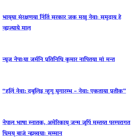
भाय्‌या संरक्षणया निंतिं सरकार जक मखु नेवाः समुदाय हे
न्ह्यज्याये माल
न्यूज नेपाःया जर्मनि प्रतिनिधि कुमार नापितया मां मन्त
“हलिं नेवा: दबुलिइ न्हूगु युगारम्भ – नेवा: एकताया प्रतीक”
नेपाल भाषा स्नातक, अमेरिकाय् जन्म जूपिं मस्तय्त परम्परागत
धिमय् बाजं न्ह्यब्वयाः सम्मान