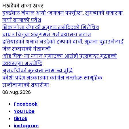
भर्खरैको ताजा खबर
दुबईबाट नेपाल आयो ‘जमजम पर्फ्युम्स’, सुगन्धको बजारमा
नयाँ ब्रान्डको प्रवेश
शिकागोमा नेपाली अनुहार समेटिएको भित्तेचित्र
बाघ र चितुवा अनुगमन गर्न क्यामरा जडान
हतियारको अभाव नरहेको ट्रम्पको दाबी, सूचना चुहाउनेलाई
जेल सजायको चेतावनी
‘ब्रोड पिक’ मा ज्यान गुमाएका आराेही पुरबहादुर गुरुङको
स्वयम्भूमा अन्त्येष्टि
सुनचाँदीको मूल्यमा सामान्य वृद्धि
कोशी प्रदेश सरकारका कांग्रेस मन्त्रीहरू सामूहिक
राजीनामाको तयारीमा
08 Aug, 2026
Facebook
YouTube
tiktok
instagram