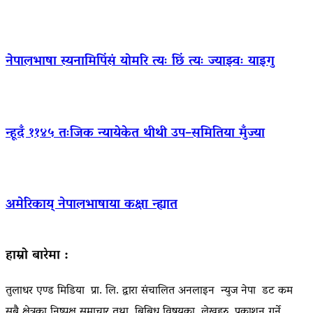
नेपालभाषा स्यनामिपिंसं योमरि त्यः छिं त्यः ज्याझ्वः याइगु
न्हूदँ ११४५ तःजिक न्यायेकेत थीथी उप–समितिया मुँज्या
अमेरिकाय् नेपालभाषाया कक्षा न्ह्यात
हाम्रो बारेमा :
तुलाधर एण्ड मिडिया प्रा. लि. द्वारा संचालित अनलाइन न्युज नेपा डट कम
सबै क्षेत्रका निष्पक्ष समाचार तथा बिबिध विषयका लेखहरु प्रकाशन गर्ने