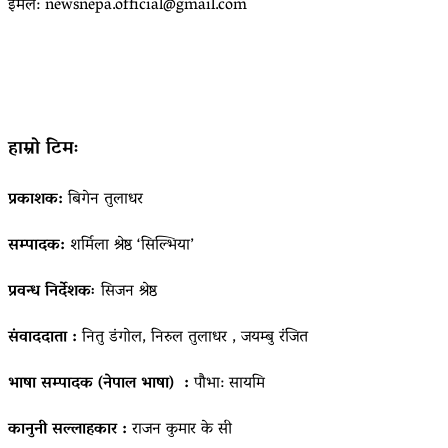
ईमेल: newsnepa.official@gmail.com
हाम्रो टिमः
प्रकाशक:
बिगेन तुलाधर
सम्पादक:
शर्मिला श्रेष्ठ ‘सिल्भिया’
प्रवन्ध निर्देशकः
सिजन श्रेष्ठ
संवाददाता :
नितु डंगोल, निरुल तुलाधर , जयम्बु रंजित
भाषा सम्पादक (नेपाल भाषा) :
पौभा: सायमि
कानुनी सल्लाहकार :
राजन कुमार के सी