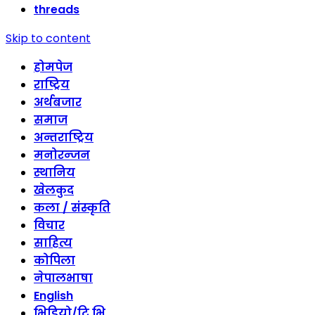
threads
Skip to content
होमपेज
राष्ट्रिय
अर्थबजार
समाज
अन्तराष्ट्रिय
मनोरन्जन
स्थानिय
खेलकुद
कला / संस्कृति
विचार
साहित्य
कोपिला
नेपालभाषा
English
भिडियो/टि भि