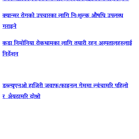
क्यान्सर रोगको उपचारका लागि निःशुल्क औषधि उपलब्ध
गराइने
कडा निमोनिया रोकथामका लागि तयारी रहन अस्पतालहरुलाई
निर्देशन
डब्ल्यूएनओ हाजिरी जवाफ:फाइनल गेममा ल्वंचामरि पहिलो
र अँयठामरि दोश्रो