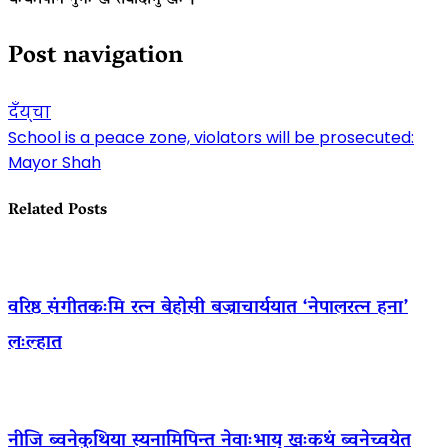
थःथःपिनि नुगः खँ तयादीगु खः ।
Post navigation
दँय्‌चा
School is a peace zone, violators will be prosecuted:
Mayor Shah
Related Posts
वरिष्ठ संगीतकःमि रत्न बेहोसी बज्राचार्ययात ‘नेपालरत्न हना’
लःल्हात
नीजि ब्वनेकुथिया स्यनामिपिन्त नेवाःभाय् खःकथं ब्वनेच्वयेत