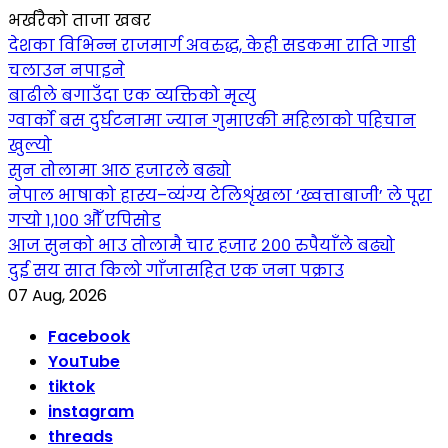
भर्खरैको ताजा खबर
देशका विभिन्न राजमार्ग अवरुद्ध, केही सडकमा राति गाडी
चलाउन नपाइने
बाढीले बगाउँदा एक व्यक्तिको मृत्यु
ग्वार्को बस दुर्घटनामा ज्यान गुमाएकी महिलाको पहिचान
खुल्यो
सुन तोलामा आठ हजारले बढ्यो
नेपाल भाषाको हास्य–व्यंग्य टेलिशृंखला ‘ख्वत्ताबाजी’ ले पूरा
गर्‍यो १,१०० औँ एपिसोड
आज सुनको भाउ तोलामै चार हजार २०० रुपैयाँले बढ्यो
दुई सय सात किलो गाँजासहित एक जना पक्राउ
07 Aug, 2026
Facebook
YouTube
tiktok
instagram
threads