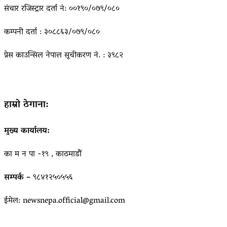
संचार रजिस्ट्रार दर्ता नं: ००१९०/०७९/०८०
कम्पनी दर्ता : ३०८८६३/०७९/०८०
प्रेस काउन्सिल नेपाल सूचीकरण नं. : ३९८२
हाम्रो ठेगाना:
मुख्य कार्यालय:
का म न पा -१९ , काठमाडौं
सम्पर्क –
९८४१२५०५५६
ईमेल: newsnepa.official@gmail.com