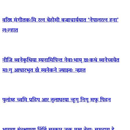
वरिष्ठ संगीतकःमि रत्न बेहोसी बज्राचार्ययात ‘नेपालरत्न हना’
लःल्हात
नीजि ब्वनेकुथिया स्यनामिपिन्त नेवाःभाय् खःकथं ब्वनेच्वयेत
माःगु आधारभूत खँ स्यनेकने ज्याझ्वः न्ह्यात
पुलांम्ह च्वमि प्रदिप आर तुलाधरया न्हूगु निगू सफू पिदन