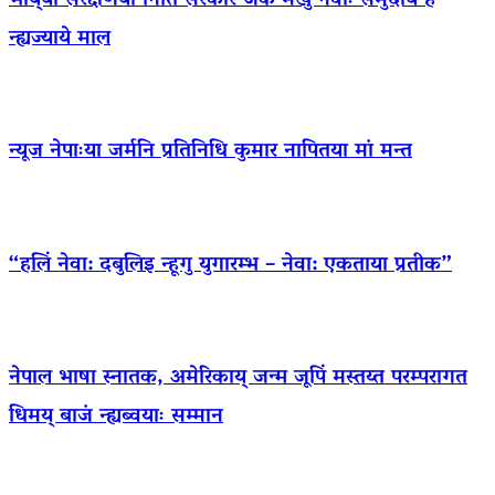
भाय्‌या संरक्षणया निंतिं सरकार जक मखु नेवाः समुदाय हे
न्ह्यज्याये माल
न्यूज नेपाःया जर्मनि प्रतिनिधि कुमार नापितया मां मन्त
“हलिं नेवा: दबुलिइ न्हूगु युगारम्भ – नेवा: एकताया प्रतीक”
नेपाल भाषा स्नातक, अमेरिकाय् जन्म जूपिं मस्तय्त परम्परागत
धिमय् बाजं न्ह्यब्वयाः सम्मान