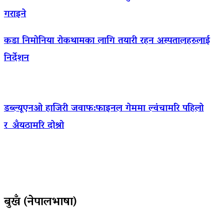
गराइने
कडा निमोनिया रोकथामका लागि तयारी रहन अस्पतालहरुलाई
निर्देशन
डब्ल्यूएनओ हाजिरी जवाफ:फाइनल गेममा ल्वंचामरि पहिलो
र अँयठामरि दोश्रो
बुखँ (नेपालभाषा)