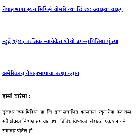
नेपालभाषा स्यनामिपिंसं योमरि त्यः छिं त्यः ज्याझ्वः याइगु
न्हूदँ ११४५ तःजिक न्यायेकेत थीथी उप–समितिया मुँज्या
अमेरिकाय् नेपालभाषाया कक्षा न्ह्यात
हाम्रो बारेमा :
तुलाधर एण्ड मिडिया प्रा. लि. द्वारा संचालित अनलाइन न्युज नेपा डट कम
सबै क्षेत्रका निष्पक्ष समाचार तथा बिबिध विषयका लेखहरु प्रकाशन गर्ने
समाचार पोर्टल हो ।