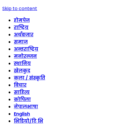
Skip to content
होमपेज
राष्ट्रिय
अर्थबजार
समाज
अन्तराष्ट्रिय
मनोरन्जन
स्थानिय
खेलकुद
कला / संस्कृति
विचार
साहित्य
कोपिला
नेपालभाषा
English
भिडियो/टि भि