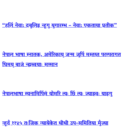
“हलिं नेवा: दबुलिइ न्हूगु युगारम्भ – नेवा: एकताया प्रतीक”
नेपाल भाषा स्नातक, अमेरिकाय् जन्म जूपिं मस्तय्त परम्परागत
धिमय् बाजं न्ह्यब्वयाः सम्मान
नेपालभाषा स्यनामिपिंसं योमरि त्यः छिं त्यः ज्याझ्वः याइगु
न्हूदँ ११४५ तःजिक न्यायेकेत थीथी उप–समितिया मुँज्या