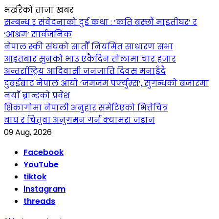
भर्खरैको ताजा खबर
सम्बन्ध र संवेदनाको दुई कथा : ‘कति बस्छौं माइतीघर’ र
‘आश्रम’ सार्वजनिक
नेपाल स्की संघको सातौँ नियमित साधारण सभा
आइतबार सुनको भाउ एकैदिन तोलामा चार हजार
अन्तर्राष्ट्रिय आदिवासी जनजाति दिवस मनाइँदै
दुबईबाट नेपाल आयो ‘जमजम पर्फ्युम्स’, सुगन्धको बजारमा
नयाँ ब्रान्डको प्रवेश
शिकागोमा नेपाली अनुहार समेटिएको भित्तेचित्र
बाघ र चितुवा अनुगमन गर्न क्यामरा जडान
09 Aug, 2026
Facebook
YouTube
tiktok
instagram
threads