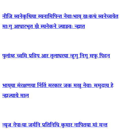
नीजि ब्वनेकुथिया स्यनामिपिन्त नेवाःभाय् खःकथं ब्वनेच्वयेत
माःगु आधारभूत खँ स्यनेकने ज्याझ्वः न्ह्यात
पुलांम्ह च्वमि प्रदिप आर तुलाधरया न्हूगु निगू सफू पिदन
भाय्‌या संरक्षणया निंतिं सरकार जक मखु नेवाः समुदाय हे
न्ह्यज्याये माल
न्यूज नेपाःया जर्मनि प्रतिनिधि कुमार नापितया मां मन्त