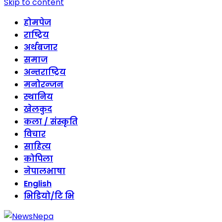
Skip to content
होमपेज
राष्ट्रिय
अर्थबजार
समाज
अन्तराष्ट्रिय
मनोरन्जन
स्थानिय
खेलकुद
कला / संस्कृति
विचार
साहित्य
कोपिला
नेपालभाषा
English
भिडियो/टि भि