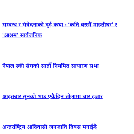
सम्बन्ध र संवेदनाको दुई कथा : ‘कति बस्छौं माइतीघर’ र
‘आश्रम’ सार्वजनिक
नेपाल स्की संघको सातौँ नियमित साधारण सभा
आइतबार सुनको भाउ एकैदिन तोलामा चार हजार
अन्तर्राष्ट्रिय आदिवासी जनजाति दिवस मनाइँदै