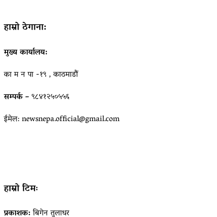
हाम्रो ठेगाना:
मुख्य कार्यालय:
का म न पा -१९ , काठमाडौं
सम्पर्क –
९८४१२५०५५६
ईमेल: newsnepa.official@gmail.com
हाम्रो टिमः
प्रकाशक:
बिगेन तुलाधर