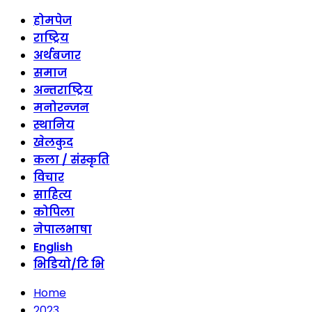
होमपेज
राष्ट्रिय
अर्थबजार
समाज
अन्तराष्ट्रिय
मनोरन्जन
स्थानिय
खेलकुद
कला / संस्कृति
विचार
साहित्य
कोपिला
नेपालभाषा
English
भिडियो/टि भि
Home
2023