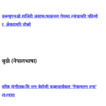
डब्ल्यूएनओ हाजिरी जवाफ:फाइनल गेममा ल्वंचामरि पहिलो
र अँयठामरि दोश्रो
बुखँ (नेपालभाषा)
वरिष्ठ संगीतकःमि रत्न बेहोसी बज्राचार्ययात ‘नेपालरत्न हना’
लःल्हात