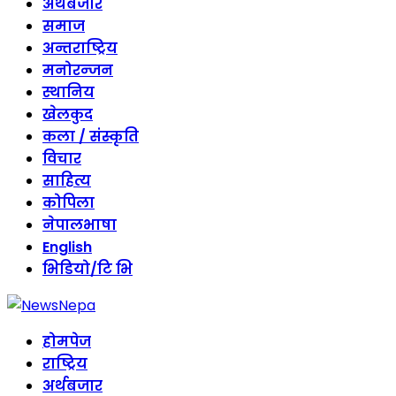
content
अर्थबजार
समाज
अन्तराष्ट्रिय
मनोरन्जन
स्थानिय
खेलकुद
कला / संस्कृति
विचार
साहित्य
कोपिला
नेपालभाषा
English
भिडियो/टि भि
होमपेज
राष्ट्रिय
अर्थबजार