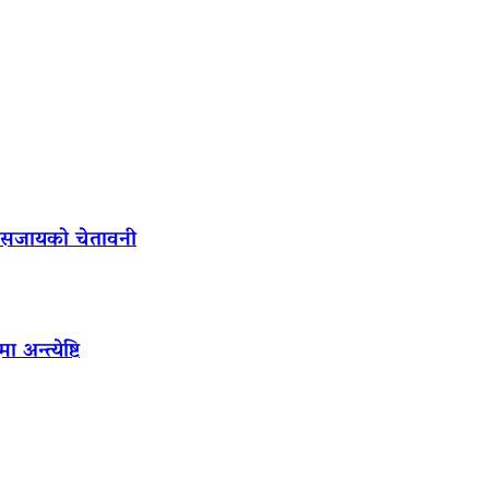
ल सजायको चेतावनी
अन्त्येष्टि