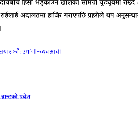
प्रदायबीच हिंसा भड्काउने खालका सामग्री युट्युबमा रा
छ। राईलाई अदालतमा हाजिर गराएपछि प्रहरीले थप अनुसन्ध
।
ार छाैँ : उद्याेगी–व्यवसायी
रान्डको प्रवेश