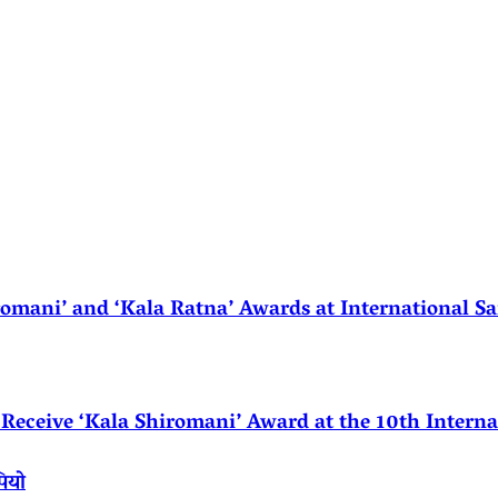
ani’ and ‘Kala Ratna’ Awards at International Sa
eceive ‘Kala Shiromani’ Award at the 10th Internat
पियो