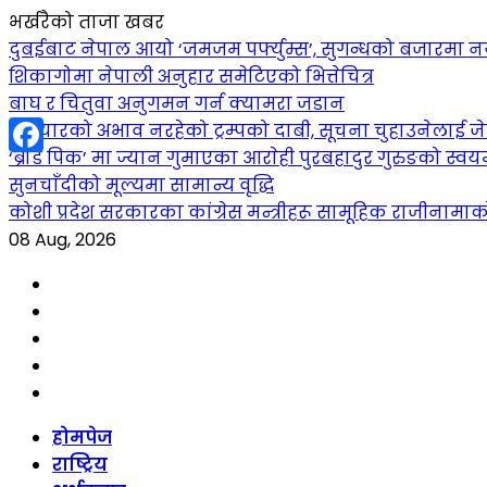
भर्खरैको ताजा खबर
दुबईबाट नेपाल आयो ‘जमजम पर्फ्युम्स’, सुगन्धको बजारमा नयाँ 
शिकागोमा नेपाली अनुहार समेटिएको भित्तेचित्र
बाघ र चितुवा अनुगमन गर्न क्यामरा जडान
हतियारको अभाव नरहेको ट्रम्पको दाबी, सूचना चुहाउनेलाई
‘ब्रोड पिक’ मा ज्यान गुमाएका आराेही पुरबहादुर गुरुङको स्वयम्भ
Facebook
सुनचाँदीको मूल्यमा सामान्य वृद्धि
कोशी प्रदेश सरकारका कांग्रेस मन्त्रीहरू सामूहिक राजीनामा
08 Aug, 2026
Facebook
YouTube
tiktok
instagram
threads
Skip
होमपेज
to
राष्ट्रिय