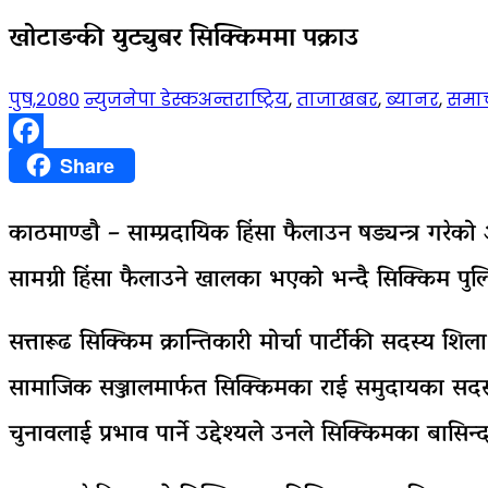
खोटाङकी युट्युबर सिक्किममा पक्राउ
पुष,२०८०
न्युजनेपा डेस्क
अन्तराष्ट्रिय
,
ताजाखबर
,
ब्यानर
,
समा
Facebook
Share
काठमाण्डाै – साम्प्रदायिक हिंसा फैलाउन षड्यन्त्र गर
सामग्री हिंसा फैलाउने खालका भएको भन्दै सिक्किम पु
सत्तारूढ सिक्किम क्रान्तिकारी मोर्चा पार्टीकी सदस्
सामाजिक सञ्जालमार्फत सिक्किमका राई समुदायका सदस्
चुनावलाई प्रभाव पार्ने उद्देश्यले उनले सिक्किमका बास