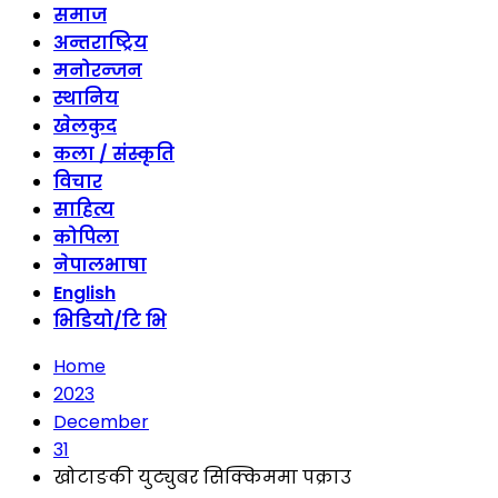
समाज
अन्तराष्ट्रिय
मनोरन्जन
स्थानिय
खेलकुद
कला / संस्कृति
विचार
साहित्य
कोपिला
नेपालभाषा
English
भिडियो/टि भि
Home
2023
December
31
खोटाङकी युट्युबर सिक्किममा पक्राउ