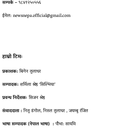
सम्पर्क –
९८४१२५०५५६
ईमेल: newsnepa.official@gmail.com
हाम्रो टिमः
प्रकाशक:
बिगेन तुलाधर
सम्पादक:
शर्मिला श्रेष्ठ ‘सिल्भिया’
प्रवन्ध निर्देशकः
सिजन श्रेष्ठ
संवाददाता :
नितु डंगोल, निरुल तुलाधर , जयम्बु रंजित
भाषा सम्पादक (नेपाल भाषा) :
पौभा: सायमि