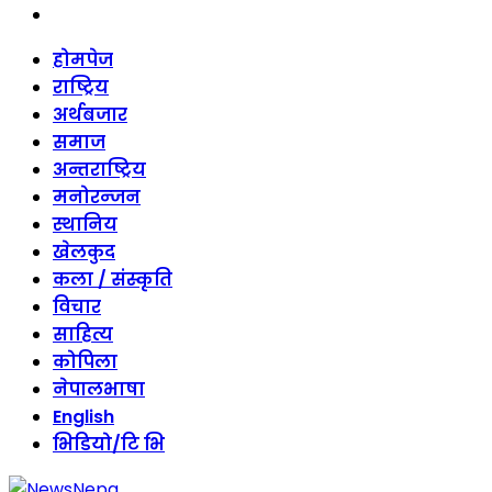
threads
Skip
होमपेज
to
राष्ट्रिय
content
अर्थबजार
समाज
अन्तराष्ट्रिय
मनोरन्जन
स्थानिय
खेलकुद
कला / संस्कृति
विचार
साहित्य
कोपिला
नेपालभाषा
English
भिडियो/टि भि