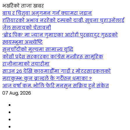
भर्खरैको ताजा खबर
बाघ र चितुवा अनुगमन गर्न क्यामरा जडान
हतियारको अभाव नरहेको ट्रम्पको दाबी, सूचना चुहाउनेलाई
जेल सजायको चेतावनी
‘ब्रोड पिक’ मा ज्यान गुमाएका आराेही पुरबहादुर गुरुङको
स्वयम्भूमा अन्त्येष्टि
सुनचाँदीको मूल्यमा सामान्य वृद्धि
कोशी प्रदेश सरकारका कांग्रेस मन्त्रीहरू सामूहिक
राजीनामाको तयारीमा
साउन २६ देखि काठमाडौँमा गाडी र मोटरसाइकलको
महाकुम्भ: कुन ब्रान्डले के गर्दैछन् धमाका ?
आज वर्षा कम, भोलि फेरि मनसुन सक्रिय हुने संकेत
07 Aug, 2026
Facebook
YouTube
tiktok
instagram