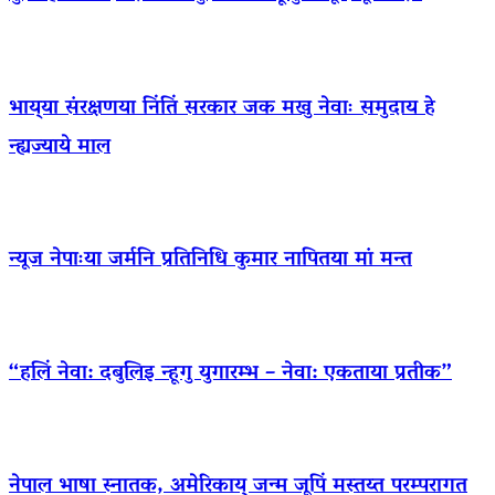
भाय्‌या संरक्षणया निंतिं सरकार जक मखु नेवाः समुदाय हे
न्ह्यज्याये माल
न्यूज नेपाःया जर्मनि प्रतिनिधि कुमार नापितया मां मन्त
“हलिं नेवा: दबुलिइ न्हूगु युगारम्भ – नेवा: एकताया प्रतीक”
नेपाल भाषा स्नातक, अमेरिकाय् जन्म जूपिं मस्तय्त परम्परागत