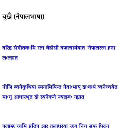
बुखँ (नेपालभाषा)
वरिष्ठ संगीतकःमि रत्न बेहोसी बज्राचार्ययात ‘नेपालरत्न हना’
लःल्हात
नीजि ब्वनेकुथिया स्यनामिपिन्त नेवाःभाय् खःकथं ब्वनेच्वयेत
माःगु आधारभूत खँ स्यनेकने ज्याझ्वः न्ह्यात
पुलांम्ह च्वमि प्रदिप आर तुलाधरया न्हूगु निगू सफू पिदन