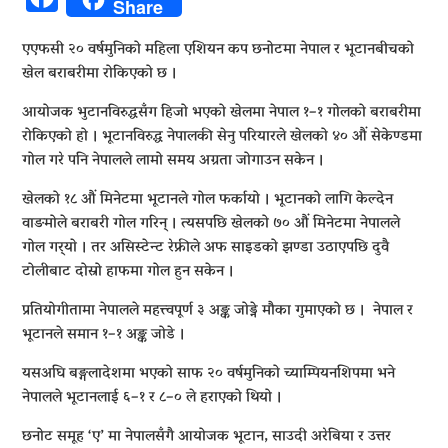
Share
एएफसी २० वर्षमुनिको महिला एशियन कप छनोटमा नेपाल र भूटानबीचको
खेल बराबरीमा रोकिएको छ ।
आयोजक भुटानविरुद्धसँग हिजो भएको खेलमा नेपाल १–१ गोलको बराबरीमा
रोकिएको हो । भूटानविरुद्ध नेपालकी सेनु परियारले खेलको ४० औं सेकेण्डमा
गोल गरे पनि नेपालले लामो समय अग्रता जोगाउन सकेन ।
खेलको १८ औं मिनेटमा भूटानले गोल फर्कायो । भूटानको लागि केल्देन
वाङमोले बराबरी गोल गरिन् । त्यसपछि खेलको ७० औं मिनेटमा नेपालले
गोल गर्‍याे । तर असिस्टेन्ट रेफ्रीले अफ साइडको झण्डा उठाएपछि दुवै
टोलीबाट दोस्रो हाफमा गोल हुन सकेन ।
प्रतियोगीतामा नेपालले महत्त्वपूर्ण ३ अङ्क जोड्ने मौका गुमाएको छ । नेपाल र
भूटानले समान १–१ अङ्क जोडे ।
यसअघि बङ्गलादेशमा भएको साफ २० वर्षमुनिको च्याम्पियनशिपमा भने
नेपालले भूटानलाई ६–१ र ८–० ले हराएको थियो ।
छनोट समूह ‘ए’ मा नेपालसँगै आयोजक भूटान, साउदी अरेबिया र उत्तर