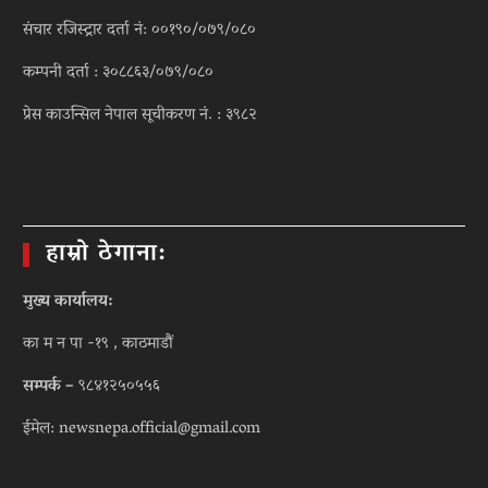
संचार रजिस्ट्रार दर्ता नं: ००१९०/०७९/०८०
कम्पनी दर्ता : ३०८८६३/०७९/०८०
प्रेस काउन्सिल नेपाल सूचीकरण नं. : ३९८२
हाम्रो ठेगाना:
मुख्य कार्यालय:
का म न पा -१९ , काठमाडौं
सम्पर्क –
९८४१२५०५५६
ईमेल: newsnepa.official@gmail.com