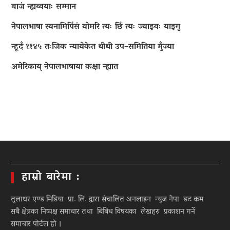
बाजं न्ह्यब्वयाः सम्मान
नेपालभाषा स्यनामिपिंसं योमरि त्यः छिं त्यः ज्याझ्वः याइगु
न्हूदँ ११४५ तःजिक न्यायेकेत थीथी उप–समितिया मुँज्या
अमेरिकाय् नेपालभाषाया कक्षा न्ह्यात
हाम्रो बारेमा :
तुलाधर एण्ड मिडिया प्रा. लि. द्वारा संचालित अनलाइन न्युज नेपा डट कम
सबै क्षेत्रका निष्पक्ष समाचार तथा बिबिध विषयका लेखहरु प्रकाशन गर्ने
समाचार पोर्टल हो ।