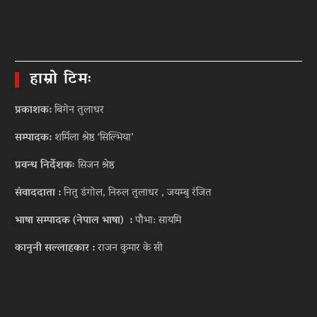
हाम्रो टिमः
प्रकाशक:
बिगेन तुलाधर
सम्पादक:
शर्मिला श्रेष्ठ ‘सिल्भिया’
प्रवन्ध निर्देशकः
सिजन श्रेष्ठ
संवाददाता :
नितु डंगोल, निरुल तुलाधर , जयम्बु रंजित
भाषा सम्पादक (नेपाल भाषा) :
पौभा: सायमि
कानुनी सल्लाहकार :
राजन कुमार के सी