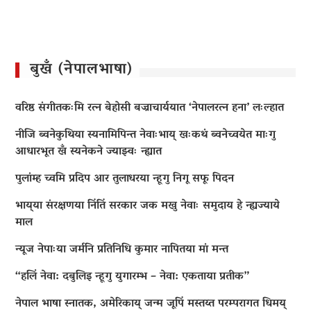
बुखँ (नेपालभाषा)
वरिष्ठ संगीतकःमि रत्न बेहोसी बज्राचार्ययात ‘नेपालरत्न हना’ लःल्हात
नीजि ब्वनेकुथिया स्यनामिपिन्त नेवाःभाय् खःकथं ब्वनेच्वयेत माःगु
आधारभूत खँ स्यनेकने ज्याझ्वः न्ह्यात
पुलांम्ह च्वमि प्रदिप आर तुलाधरया न्हूगु निगू सफू पिदन
भाय्‌या संरक्षणया निंतिं सरकार जक मखु नेवाः समुदाय हे न्ह्यज्याये
माल
न्यूज नेपाःया जर्मनि प्रतिनिधि कुमार नापितया मां मन्त
“हलिं नेवा: दबुलिइ न्हूगु युगारम्भ – नेवा: एकताया प्रतीक”
नेपाल भाषा स्नातक, अमेरिकाय् जन्म जूपिं मस्तय्त परम्परागत धिमय्