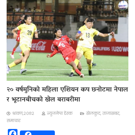
२० वर्षमुनिको महिला एशियन कप छनोटमा नेपाल
र भूटानबीचको खेल बराबरीमा
श्रावण,२०८२
न्युजनेपा डेस्क
खेलकुद
,
ताजाखबर
,
समाचार
Facebook