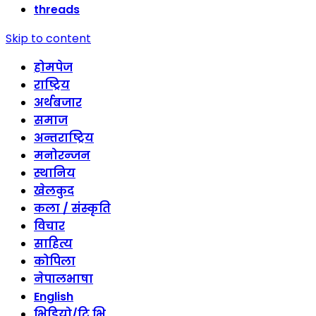
threads
Skip to content
होमपेज
राष्ट्रिय
अर्थबजार
समाज
अन्तराष्ट्रिय
मनोरन्जन
स्थानिय
खेलकुद
कला / संस्कृति
विचार
साहित्य
कोपिला
नेपालभाषा
English
भिडियो/टि भि