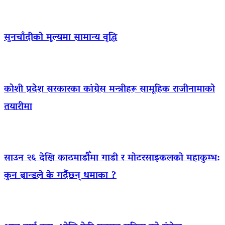
सुनचाँदीको मूल्यमा सामान्य वृद्धि
कोशी प्रदेश सरकारका कांग्रेस मन्त्रीहरू सामूहिक राजीनामाको
तयारीमा
साउन २६ देखि काठमाडौँमा गाडी र मोटरसाइकलको महाकुम्भ:
कुन ब्रान्डले के गर्दैछन् धमाका ?