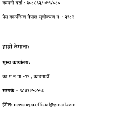
कम्पनी दर्ता : ३०८८६३/०७९/०८०
प्रेस काउन्सिल नेपाल सूचीकरण नं. : ३९८२
हाम्रो ठेगाना:
मुख्य कार्यालय:
का म न पा -१९ , काठमाडौं
सम्पर्क –
९८४१२५०५५६
ईमेल: newsnepa.official@gmail.com