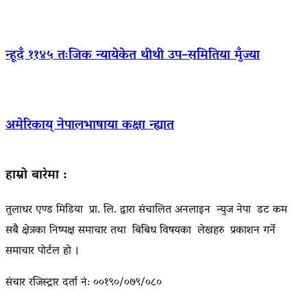
न्हूदँ ११४५ तःजिक न्यायेकेत थीथी उप–समितिया मुँज्या
अमेरिकाय् नेपालभाषाया कक्षा न्ह्यात
हाम्रो बारेमा :
तुलाधर एण्ड मिडिया प्रा. लि. द्वारा संचालित अनलाइन न्युज नेपा डट कम
सबै क्षेत्रका निष्पक्ष समाचार तथा बिबिध विषयका लेखहरु प्रकाशन गर्ने
समाचार पोर्टल हो ।
संचार रजिस्ट्रार दर्ता नं: ००१९०/०७९/०८०