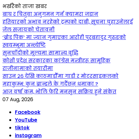
भर्खरैको ताजा खबर
बाघ र चितुवा अनुगमन गर्न क्यामरा जडान
हतियारको अभाव नरहेको ट्रम्पको दाबी, सूचना चुहाउनेलाई
जेल सजायको चेतावनी
‘ब्रोड पिक’ मा ज्यान गुमाएका आराेही पुरबहादुर गुरुङको
स्वयम्भूमा अन्त्येष्टि
सुनचाँदीको मूल्यमा सामान्य वृद्धि
कोशी प्रदेश सरकारका कांग्रेस मन्त्रीहरू सामूहिक
राजीनामाको तयारीमा
साउन २६ देखि काठमाडौँमा गाडी र मोटरसाइकलको
महाकुम्भ: कुन ब्रान्डले के गर्दैछन् धमाका ?
आज वर्षा कम, भोलि फेरि मनसुन सक्रिय हुने संकेत
07 Aug, 2026
Facebook
YouTube
tiktok
instagram