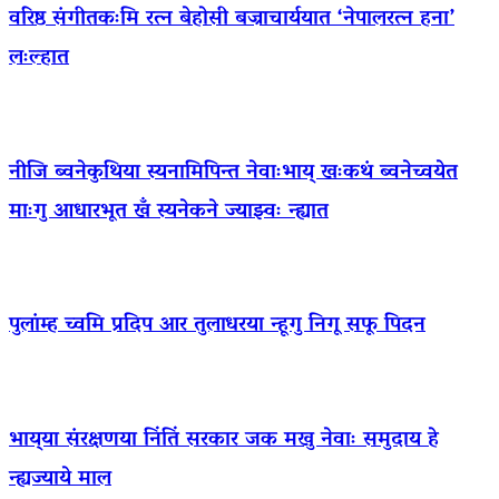
वरिष्ठ संगीतकःमि रत्न बेहोसी बज्राचार्ययात ‘नेपालरत्न हना’
लःल्हात
नीजि ब्वनेकुथिया स्यनामिपिन्त नेवाःभाय् खःकथं ब्वनेच्वयेत
माःगु आधारभूत खँ स्यनेकने ज्याझ्वः न्ह्यात
पुलांम्ह च्वमि प्रदिप आर तुलाधरया न्हूगु निगू सफू पिदन
भाय्‌या संरक्षणया निंतिं सरकार जक मखु नेवाः समुदाय हे
न्ह्यज्याये माल