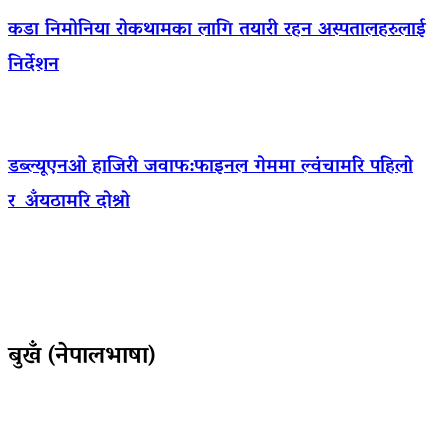
कडा निमोनिया रोकथामका लागि तयारी रहन अस्पतालहरुलाई
निर्देशन
डब्ल्यूएनओ हाजिरी जवाफ:फाइनल गेममा ल्वंचामरि पहिलो
र अँयठामरि दोश्रो
बुखँ (नेपालभाषा)