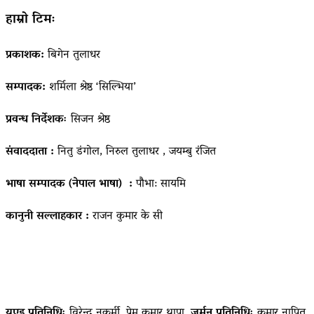
हाम्रो टिमः
प्रकाशक:
बिगेन तुलाधर
सम्पादक:
शर्मिला श्रेष्ठ ‘सिल्भिया’
प्रवन्ध निर्देशकः
सिजन श्रेष्ठ
संवाददाता :
नितु डंगोल, निरुल तुलाधर , जयम्बु रंजित
भाषा सम्पादक (नेपाल भाषा) :
पौभा: सायमि
कानुनी सल्लाहकार :
राजन कुमार के सी
यूएइ प्रतिनिधिः
विरेन्द्र नकर्मी, प्रेम कुमार थापा,
जर्मन प्रतिनिधिः
कुमार नापित,