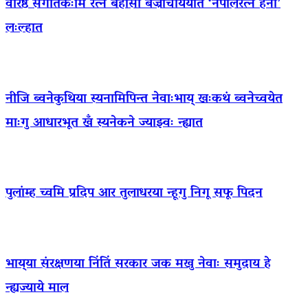
वरिष्ठ संगीतकःमि रत्न बेहोसी बज्राचार्ययात ‘नेपालरत्न हना’
लःल्हात
नीजि ब्वनेकुथिया स्यनामिपिन्त नेवाःभाय् खःकथं ब्वनेच्वयेत
माःगु आधारभूत खँ स्यनेकने ज्याझ्वः न्ह्यात
पुलांम्ह च्वमि प्रदिप आर तुलाधरया न्हूगु निगू सफू पिदन
भाय्‌या संरक्षणया निंतिं सरकार जक मखु नेवाः समुदाय हे
न्ह्यज्याये माल