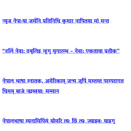
न्यूज नेपाःया जर्मनि प्रतिनिधि कुमार नापितया मां मन्त
“हलिं नेवा: दबुलिइ न्हूगु युगारम्भ – नेवा: एकताया प्रतीक”
नेपाल भाषा स्नातक, अमेरिकाय् जन्म जूपिं मस्तय्त परम्परागत
धिमय् बाजं न्ह्यब्वयाः सम्मान
नेपालभाषा स्यनामिपिंसं योमरि त्यः छिं त्यः ज्याझ्वः याइगु