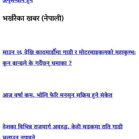
अनुसन्धान हुने
भर्खरैका खबर (नेपाली)
साउन २६ देखि काठमाडौँमा गाडी र मोटरसाइकलको महाकुम्भ:
कुन ब्रान्डले के गर्दैछन् धमाका ?
आज वर्षा कम, भोलि फेरि मनसुन सक्रिय हुने संकेत
देशका विभिन्न राजमार्ग अवरुद्ध, केही सडकमा राति गाडी
चलाउन नपाइने