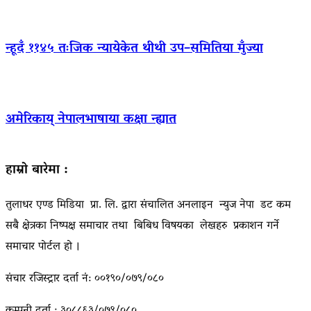
न्हूदँ ११४५ तःजिक न्यायेकेत थीथी उप–समितिया मुँज्या
अमेरिकाय् नेपालभाषाया कक्षा न्ह्यात
हाम्रो बारेमा :
तुलाधर एण्ड मिडिया प्रा. लि. द्वारा संचालित अनलाइन न्युज नेपा डट कम
सबै क्षेत्रका निष्पक्ष समाचार तथा बिबिध विषयका लेखहरु प्रकाशन गर्ने
समाचार पोर्टल हो ।
संचार रजिस्ट्रार दर्ता नं: ००१९०/०७९/०८०