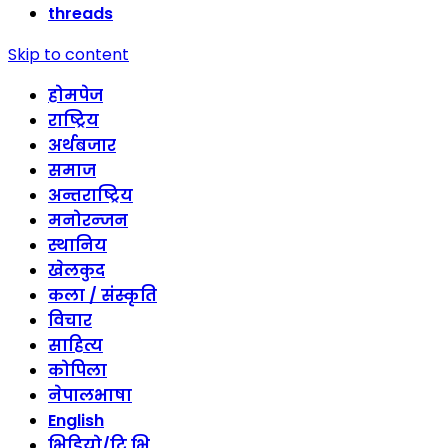
threads
Skip to content
होमपेज
राष्ट्रिय
अर्थबजार
समाज
अन्तराष्ट्रिय
मनोरन्जन
स्थानिय
खेलकुद
कला / संस्कृति
विचार
साहित्य
कोपिला
नेपालभाषा
English
भिडियो/टि भि