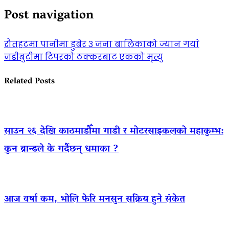
Post navigation
रौतहटमा पानीमा डुबेर ३ जना बालिकाको ज्यान गयाे
जडीबुटीमा टिपरको ठक्करबाट एकको मृत्यु
Related Posts
साउन २६ देखि काठमाडौँमा गाडी र मोटरसाइकलको महाकुम्भ:
कुन ब्रान्डले के गर्दैछन् धमाका ?
आज वर्षा कम, भोलि फेरि मनसुन सक्रिय हुने संकेत