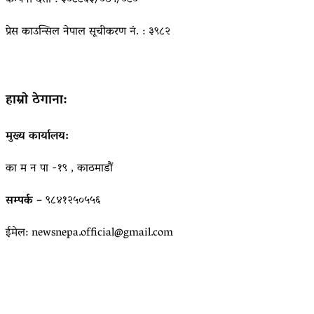
कम्पनी दर्ता : ३०८८६३/०७९/०८०
प्रेस काउन्सिल नेपाल सूचीकरण नं. : ३९८२
हाम्रो ठेगाना:
मुख्य कार्यालय:
का म न पा -१९ , काठमाडौं
सम्पर्क –
९८४१२५०५५६
ईमेल: newsnepa.official@gmail.com