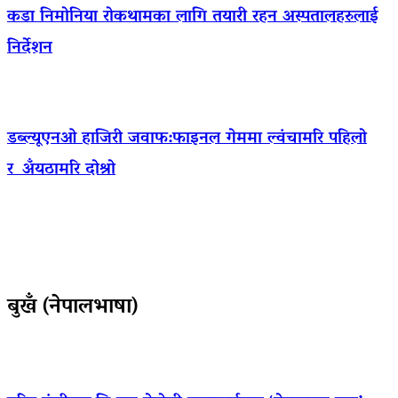
कडा निमोनिया रोकथामका लागि तयारी रहन अस्पतालहरुलाई
निर्देशन
डब्ल्यूएनओ हाजिरी जवाफ:फाइनल गेममा ल्वंचामरि पहिलो
र अँयठामरि दोश्रो
बुखँ (नेपालभाषा)