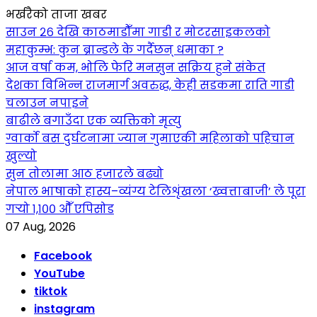
भर्खरैको ताजा खबर
साउन २६ देखि काठमाडौँमा गाडी र मोटरसाइकलको
महाकुम्भ: कुन ब्रान्डले के गर्दैछन् धमाका ?
आज वर्षा कम, भोलि फेरि मनसुन सक्रिय हुने संकेत
देशका विभिन्न राजमार्ग अवरुद्ध, केही सडकमा राति गाडी
चलाउन नपाइने
बाढीले बगाउँदा एक व्यक्तिको मृत्यु
ग्वार्को बस दुर्घटनामा ज्यान गुमाएकी महिलाको पहिचान
खुल्यो
सुन तोलामा आठ हजारले बढ्यो
नेपाल भाषाको हास्य–व्यंग्य टेलिशृंखला ‘ख्वत्ताबाजी’ ले पूरा
गर्‍यो १,१०० औँ एपिसोड
07 Aug, 2026
Facebook
YouTube
tiktok
instagram