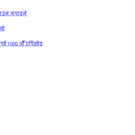
लाउन नपाइने
्यो
्‍यो १,१०० औँ एपिसोड