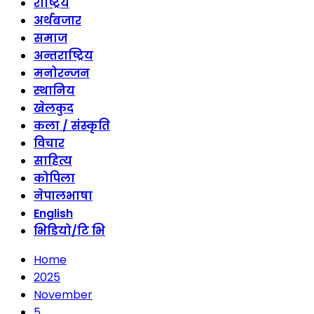
राष्ट्रिय
अर्थबजार
समाज
अन्तराष्ट्रिय
मनोरन्जन
स्थानिय
खेलकुद
कला / संस्कृति
विचार
साहित्य
कोपिला
नेपालभाषा
English
भिडियो/टि भि
Home
2025
November
5