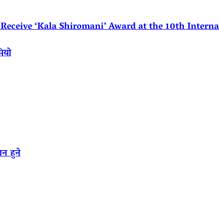
eceive ‘Kala Shiromani’ Award at the 10th Internat
पियो
न हुने