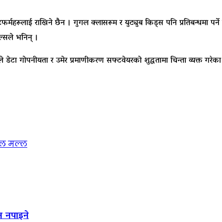
प्लेटफर्महरूलाई राखिने छैन । गुगल क्लासरूम र युट्युब किड्स पनि प्रतिबन्धमा 
ेल्सले भनिन् ।
ूले डेटा गोपनीयता र उमेर प्रमाणीकरण सफ्टवेयरको शुद्धतामा चिन्ता व्यक्त गरेक
ुशल मल्ल
न नपाइने