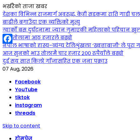
भर्खरैको ताजा खबर
देशका विभिन्न राजमार्ग अवरुद्ध, केही सडकमा राति गाडी च
बाढीले बगाउँदा एक व्यक्तिको मृत्यु
ग्वार्को बस दुर्घटनामा ज्यान गुमाएकी महिलाको पहिचान खुल
सुन तोलामा आठ हजारले बढ्यो
नेपाल भाषाको हास्य–व्यंग्य टेलिशृंखला ‘ख्वत्ताबाजी’ ले पूरा गर
Facebook
आज सुनको भाउ तोलामै चार हजार २०० रुपैयाँले बढ्यो
दुई सय सात किलो गाँजासहित एक जना पक्राउ
07 Aug, 2026
Facebook
YouTube
tiktok
instagram
threads
Skip to content
होमपेज