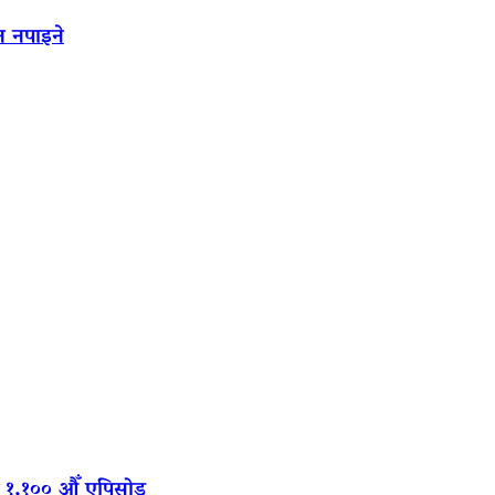
न नपाइने
‍यो १,१०० औँ एपिसोड