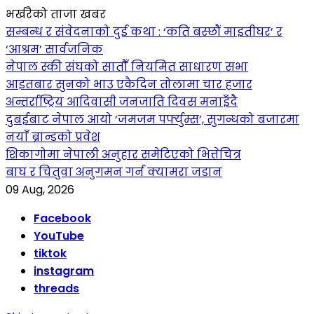
भर्खरैको ताजा खबर
सम्बन्ध र संवेदनाको दुई कथा : ‘कति बस्छौं माइतीघर’ र
‘आश्रम’ सार्वजनिक
नेपाल स्की संघको सातौँ नियमित साधारण सभा
आइतबार सुनको भाउ एकैदिन तोलामा चार हजार
अन्तर्राष्ट्रिय आदिवासी जनजाति दिवस मनाइँदै
दुबईबाट नेपाल आयो ‘जमजम पर्फ्युम्स’, सुगन्धको बजारमा
नयाँ ब्रान्डको प्रवेश
शिकागोमा नेपाली अनुहार समेटिएको भित्तेचित्र
बाघ र चितुवा अनुगमन गर्न क्यामरा जडान
09 Aug, 2026
Facebook
YouTube
tiktok
instagram
threads