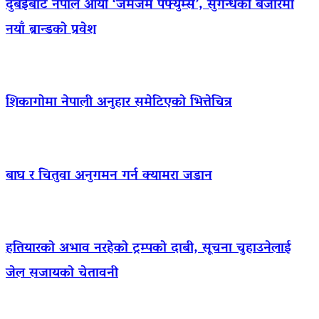
दुबईबाट नेपाल आयो ‘जमजम पर्फ्युम्स’, सुगन्धको बजारमा
नयाँ ब्रान्डको प्रवेश
शिकागोमा नेपाली अनुहार समेटिएको भित्तेचित्र
बाघ र चितुवा अनुगमन गर्न क्यामरा जडान
हतियारको अभाव नरहेको ट्रम्पको दाबी, सूचना चुहाउनेलाई
जेल सजायको चेतावनी