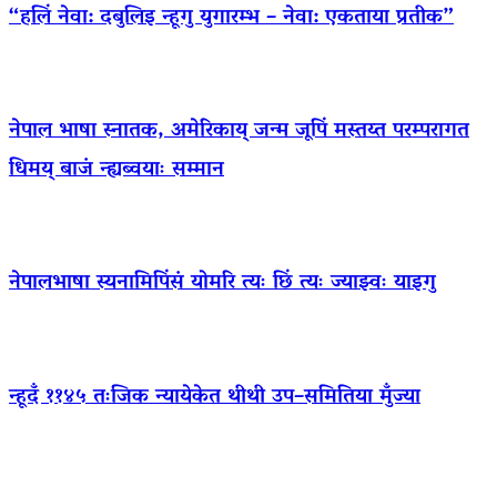
“हलिं नेवा: दबुलिइ न्हूगु युगारम्भ – नेवा: एकताया प्रतीक”
नेपाल भाषा स्नातक, अमेरिकाय् जन्म जूपिं मस्तय्त परम्परागत
धिमय् बाजं न्ह्यब्वयाः सम्मान
नेपालभाषा स्यनामिपिंसं योमरि त्यः छिं त्यः ज्याझ्वः याइगु
न्हूदँ ११४५ तःजिक न्यायेकेत थीथी उप–समितिया मुँज्या