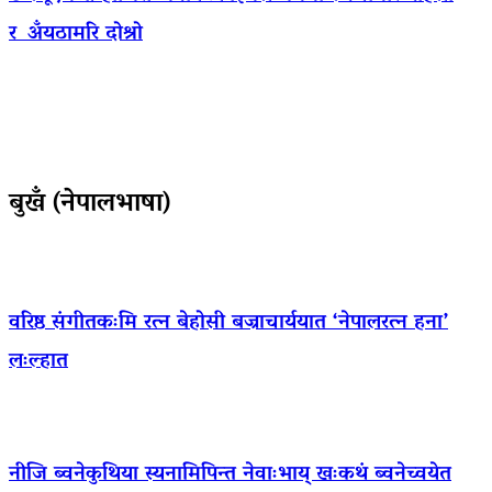
र अँयठामरि दोश्रो
बुखँ (नेपालभाषा)
वरिष्ठ संगीतकःमि रत्न बेहोसी बज्राचार्ययात ‘नेपालरत्न हना’
लःल्हात
नीजि ब्वनेकुथिया स्यनामिपिन्त नेवाःभाय् खःकथं ब्वनेच्वयेत