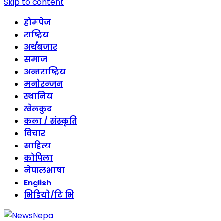
Skip to content
होमपेज
राष्ट्रिय
अर्थबजार
समाज
अन्तराष्ट्रिय
मनोरन्जन
स्थानिय
खेलकुद
कला / संस्कृति
विचार
साहित्य
कोपिला
नेपालभाषा
English
भिडियो/टि भि