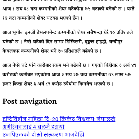
आज होटल, उत्पादन र अन्य बाहेक सबै समूहको शेयर सामान्य घटेको छ ।
आज १ सय ६८ वटा कम्पनीको शेयर घटेकोमा ७५ वटाको बढेको छ । यस्तै
१४ वटा कम्पनीको शेयर घटबढ भएको छैन ।
आज भूगोल इनर्जी डेभलपमेन्ट कम्पनीको शेयर सबैभन्दा धेरै १० प्रतिशतले
घटेको छ । नेप्से घटेको दिन सागर डिस्टिलरी, बुङ्गल हाइड्रो, बन्दीपुर
केबलकार कम्पनीको शेयर भने १० प्रतिशतले बढेको छ ।
आज नेप्से घटे पनि कारोबार रकम भने बढेको छ । गएको बिहीवार ३ अर्ब ४९
करोडको कारोबार भएकोमा आज ३ सय ३७ वटा कम्पनीका ७९ लाख ५७
हजार कित्ता शेयर ३ अर्ब ८९ करोड रुपैयाँमा किनबेच भएको छ ।
Post navigation
दृष्टिविहीन महिला टि-२० क्रिकेट विश्वकपः नेपालले
अमेरिकालाई ४ बलमै हरायो
एनपिएलको दोस्रो संस्करण आजदेखि