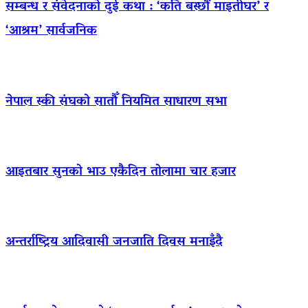
सम्बन्ध र संवेदनाको दुई कथा : ‘कति बस्छौं माइतीघर’ र
‘आश्रम’ सार्वजनिक
नेपाल स्की संघको सातौँ नियमित साधारण सभा
आइतबार सुनको भाउ एकैदिन तोलामा चार हजार
अन्तर्राष्ट्रिय आदिवासी जनजाति दिवस मनाइँदै