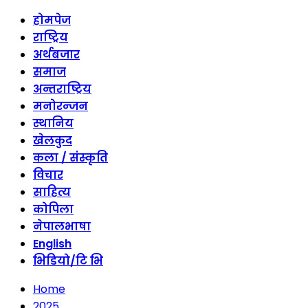
होमपेज
राष्ट्रिय
अर्थबजार
समाज
अन्तराष्ट्रिय
मनोरन्जन
स्थानिय
खेलकुद
कला / संस्कृति
विचार
साहित्य
कोपिला
नेपालभाषा
English
भिडियो/टि भि
Home
2025