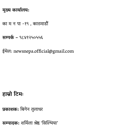
मुख्य कार्यालय:
का म न पा -१९ , काठमाडौं
सम्पर्क –
९८४१२५०५५६
ईमेल: newsnepa.official@gmail.com
हाम्रो टिमः
प्रकाशक:
बिगेन तुलाधर
सम्पादक:
शर्मिला श्रेष्ठ ‘सिल्भिया’