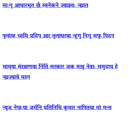
माःगु आधारभूत खँ स्यनेकने ज्याझ्वः न्ह्यात
पुलांम्ह च्वमि प्रदिप आर तुलाधरया न्हूगु निगू सफू पिदन
भाय्‌या संरक्षणया निंतिं सरकार जक मखु नेवाः समुदाय हे
न्ह्यज्याये माल
न्यूज नेपाःया जर्मनि प्रतिनिधि कुमार नापितया मां मन्त