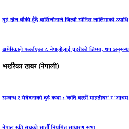
दुई खेल बाँकी हुँदै बार्सिलोनाले जित्यो स्पेनिस लालिगाको उपाधि
अमेरिकाले फर्काएका ८ नेपालीलाई प्रहरीको जिम्मा, थप अनुसन्धा
भर्खरैका खबर (नेपाली)
सम्बन्ध र संवेदनाको दुई कथा : ‘कति बस्छौं माइतीघर’ र ‘आश्रम
नेपाल स्की संघको सातौँ नियमित साधारण सभा