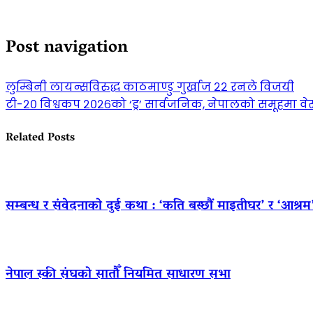
Post navigation
लुम्बिनी लायन्सविरुद्ध काठमाण्डु गुर्खाज २२ रनले विजयी
टी-२० विश्वकप २०२६को ‘ड्र’ सार्वजनिक, नेपालको समूहमा वेस्ट 
Related Posts
सम्बन्ध र संवेदनाको दुई कथा : ‘कति बस्छौं माइतीघर’ र ‘आश्रम
नेपाल स्की संघको सातौँ नियमित साधारण सभा