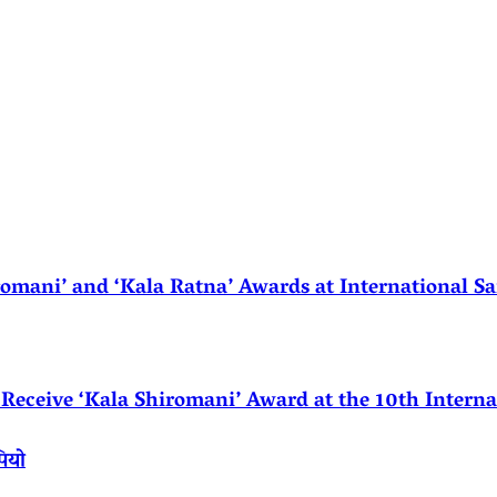
ani’ and ‘Kala Ratna’ Awards at International Sa
eceive ‘Kala Shiromani’ Award at the 10th Internat
पियो