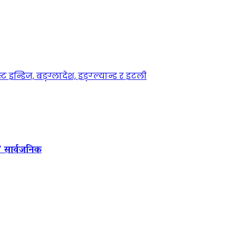
इन्डिज, बङ्ग्लादेश, इङ्ग्ल्यान्ड र इटली
’ सार्वजनिक