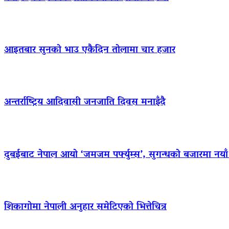
आइतबार सुनको भाउ एकैदिन तोलामा चार हजार
अन्तर्राष्ट्रिय आदिवासी जनजाति दिवस मनाइँदै
दुबईबाट नेपाल आयो ‘जमजम पर्फ्युम्स’, सुगन्धको बजारमा नयाँ ब्
शिकागोमा नेपाली अनुहार समेटिएको भित्तेचित्र