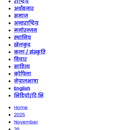
राष्ट्रिय
अर्थबजार
समाज
अन्तराष्ट्रिय
मनोरन्जन
स्थानिय
खेलकुद
कला / संस्कृति
विचार
साहित्य
कोपिला
नेपालभाषा
English
भिडियो/टि भि
Home
2025
November
26