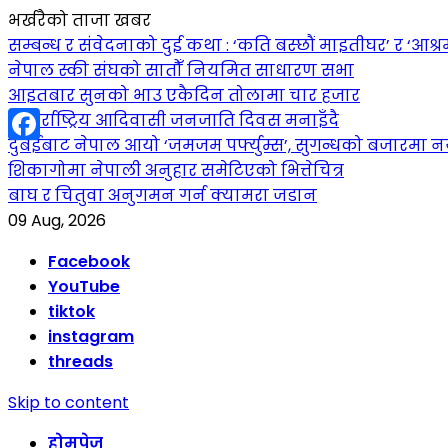
भर्खरैको ताजा खबर
सम्बन्ध र संवेदनाको दुई कथा : ‘कति बस्छौं माइतीघर’ र ‘आश्
नेपाल स्की संघको सातौँ नियमित साधारण सभा
आइतबार सुनको भाउ एकैदिन तोलामा चार हजार
अन्तर्राष्ट्रिय आदिवासी जनजाति दिवस मनाइँदै
दुबईबाट नेपाल आयो ‘जमजम पर्फ्युम्स’, सुगन्धको बजारमा नयाँ 
Facebook
शिकागोमा नेपाली अनुहार समेटिएको भित्तेचित्र
बाघ र चितुवा अनुगमन गर्न क्यामरा जडान
09 Aug, 2026
Facebook
YouTube
tiktok
instagram
threads
Skip to content
होमपेज