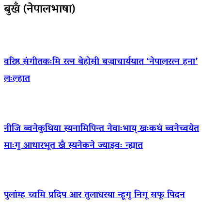
बुखँ (नेपालभाषा)
वरिष्ठ संगीतकःमि रत्न बेहोसी बज्राचार्ययात ‘नेपालरत्न हना’
लःल्हात
नीजि ब्वनेकुथिया स्यनामिपिन्त नेवाःभाय् खःकथं ब्वनेच्वयेत
माःगु आधारभूत खँ स्यनेकने ज्याझ्वः न्ह्यात
पुलांम्ह च्वमि प्रदिप आर तुलाधरया न्हूगु निगू सफू पिदन