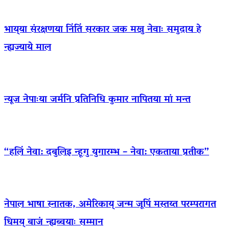
भाय्‌या संरक्षणया निंतिं सरकार जक मखु नेवाः समुदाय हे
न्ह्यज्याये माल
न्यूज नेपाःया जर्मनि प्रतिनिधि कुमार नापितया मां मन्त
“हलिं नेवा: दबुलिइ न्हूगु युगारम्भ – नेवा: एकताया प्रतीक”
नेपाल भाषा स्नातक, अमेरिकाय् जन्म जूपिं मस्तय्त परम्परागत
धिमय् बाजं न्ह्यब्वयाः सम्मान