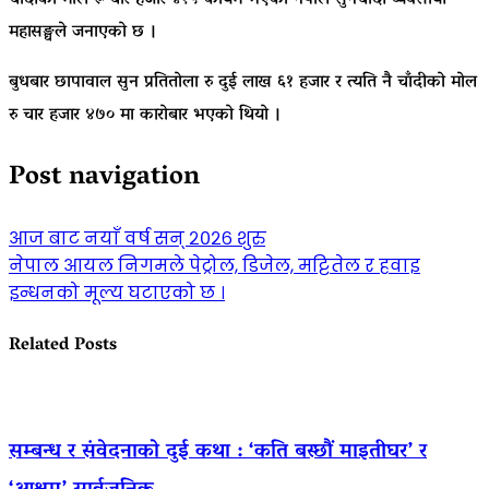
चाँदीको मोल रू चार हजार ४१५ कायम भएको नेपाल सुनचाँदी व्यवसायी
महासङ्घले जनाएको छ ।
बुधबार छापावाल सुन प्रतितोला रु दुई लाख ६१ हजार र त्यति नै चाँदीको मोल
रु चार हजार ४७० मा कारोबार भएको थियो ।
Post navigation
आज बाट नयाँ वर्ष सन् २०२६ शुरु
नेपाल आयल निगमले पेट्रोल, डिजेल, मट्टितेल र हवाइ
इन्धनको मूल्य घटाएको छ ।
Related Posts
सम्बन्ध र संवेदनाको दुई कथा : ‘कति बस्छौं माइतीघर’ र