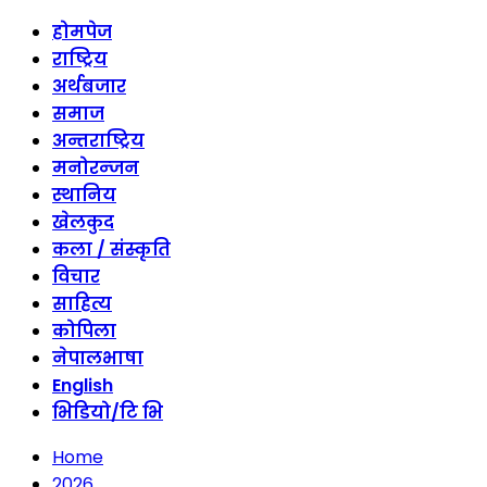
होमपेज
राष्ट्रिय
अर्थबजार
समाज
अन्तराष्ट्रिय
मनोरन्जन
स्थानिय
खेलकुद
कला / संस्कृति
विचार
साहित्य
कोपिला
नेपालभाषा
English
भिडियो/टि भि
Home
2026