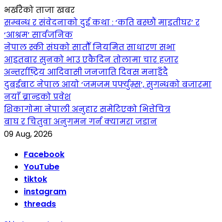
भर्खरैको ताजा खबर
सम्बन्ध र संवेदनाको दुई कथा : ‘कति बस्छौं माइतीघर’ र
‘आश्रम’ सार्वजनिक
नेपाल स्की संघको सातौँ नियमित साधारण सभा
आइतबार सुनको भाउ एकैदिन तोलामा चार हजार
अन्तर्राष्ट्रिय आदिवासी जनजाति दिवस मनाइँदै
दुबईबाट नेपाल आयो ‘जमजम पर्फ्युम्स’, सुगन्धको बजारमा
नयाँ ब्रान्डको प्रवेश
शिकागोमा नेपाली अनुहार समेटिएको भित्तेचित्र
बाघ र चितुवा अनुगमन गर्न क्यामरा जडान
09 Aug, 2026
Facebook
YouTube
tiktok
instagram
threads