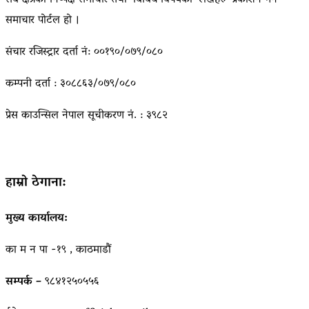
सबै क्षेत्रका निष्पक्ष समाचार तथा बिबिध विषयका लेखहरु प्रकाशन गर्ने
समाचार पोर्टल हो ।
संचार रजिस्ट्रार दर्ता नं: ००१९०/०७९/०८०
कम्पनी दर्ता : ३०८८६३/०७९/०८०
प्रेस काउन्सिल नेपाल सूचीकरण नं. : ३९८२
हाम्रो ठेगाना:
मुख्य कार्यालय:
का म न पा -१९ , काठमाडौं
सम्पर्क –
९८४१२५०५५६