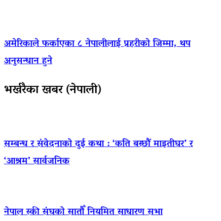
अमेरिकाले फर्काएका ८ नेपालीलाई प्रहरीको जिम्मा, थप
अनुसन्धान हुने
भर्खरैका खबर (नेपाली)
सम्बन्ध र संवेदनाको दुई कथा : ‘कति बस्छौं माइतीघर’ र
‘आश्रम’ सार्वजनिक
नेपाल स्की संघको सातौँ नियमित साधारण सभा