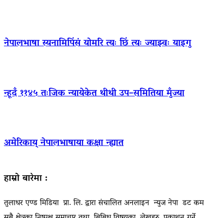
नेपालभाषा स्यनामिपिंसं योमरि त्यः छिं त्यः ज्याझ्वः याइगु
न्हूदँ ११४५ तःजिक न्यायेकेत थीथी उप–समितिया मुँज्या
अमेरिकाय् नेपालभाषाया कक्षा न्ह्यात
हाम्रो बारेमा :
तुलाधर एण्ड मिडिया प्रा. लि. द्वारा संचालित अनलाइन न्युज नेपा डट कम