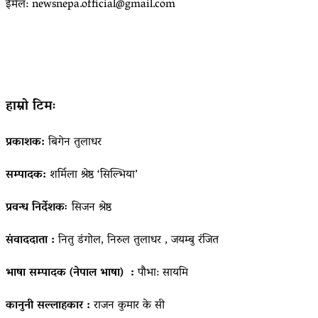
ईमेल: newsnepa.official@gmail.com
हाम्रो टिमः
प्रकाशक:
बिगेन तुलाधर
सम्पादक:
शर्मिला श्रेष्ठ ‘सिल्भिया’
प्रवन्ध निर्देशकः
सिजन श्रेष्ठ
संवाददाता :
नितु डंगोल, निरुल तुलाधर , जयम्बु रंजित
भाषा सम्पादक (नेपाल भाषा) :
पौभा: सायमि
कानुनी सल्लाहकार :
राजन कुमार के सी