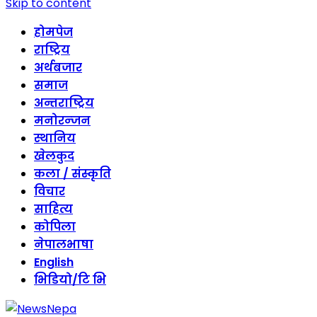
Skip to content
होमपेज
राष्ट्रिय
अर्थबजार
समाज
अन्तराष्ट्रिय
मनोरन्जन
स्थानिय
खेलकुद
कला / संस्कृति
विचार
साहित्य
कोपिला
नेपालभाषा
English
भिडियो/टि भि