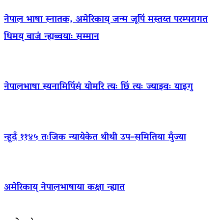
नेपाल भाषा स्नातक, अमेरिकाय् जन्म जूपिं मस्तय्त परम्परागत
धिमय् बाजं न्ह्यब्वयाः सम्मान
नेपालभाषा स्यनामिपिंसं योमरि त्यः छिं त्यः ज्याझ्वः याइगु
न्हूदँ ११४५ तःजिक न्यायेकेत थीथी उप–समितिया मुँज्या
अमेरिकाय् नेपालभाषाया कक्षा न्ह्यात