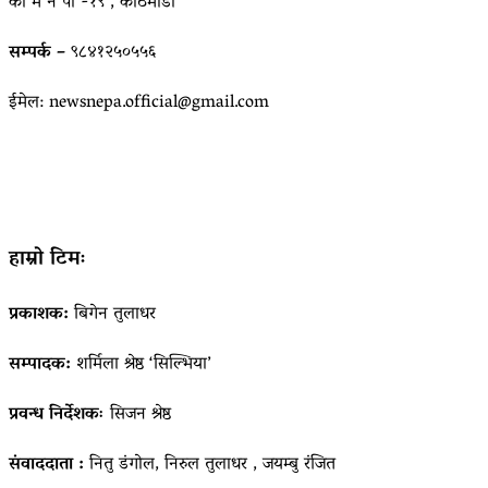
का म न पा -१९ , काठमाडौं
सम्पर्क –
९८४१२५०५५६
ईमेल: newsnepa.official@gmail.com
हाम्रो टिमः
प्रकाशक:
बिगेन तुलाधर
सम्पादक:
शर्मिला श्रेष्ठ ‘सिल्भिया’
प्रवन्ध निर्देशकः
सिजन श्रेष्ठ
संवाददाता :
नितु डंगोल, निरुल तुलाधर , जयम्बु रंजित