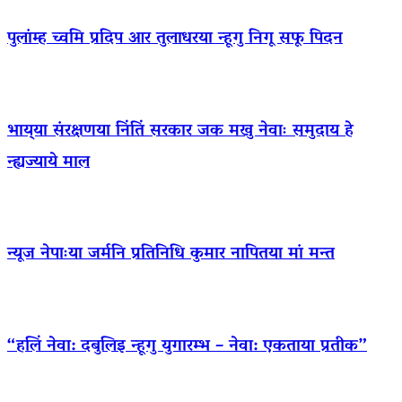
पुलांम्ह च्वमि प्रदिप आर तुलाधरया न्हूगु निगू सफू पिदन
भाय्‌या संरक्षणया निंतिं सरकार जक मखु नेवाः समुदाय हे
न्ह्यज्याये माल
न्यूज नेपाःया जर्मनि प्रतिनिधि कुमार नापितया मां मन्त
“हलिं नेवा: दबुलिइ न्हूगु युगारम्भ – नेवा: एकताया प्रतीक”