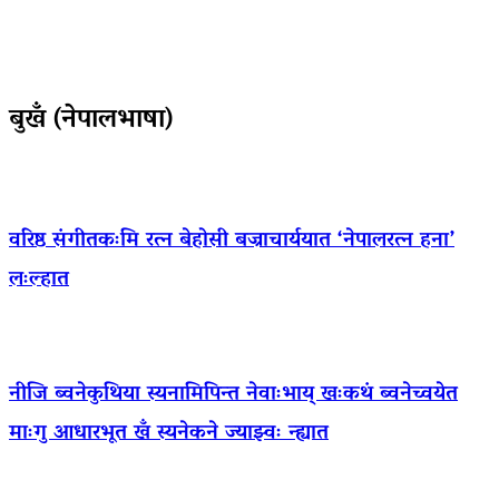
बुखँ (नेपालभाषा)
वरिष्ठ संगीतकःमि रत्न बेहोसी बज्राचार्ययात ‘नेपालरत्न हना’
लःल्हात
नीजि ब्वनेकुथिया स्यनामिपिन्त नेवाःभाय् खःकथं ब्वनेच्वयेत
माःगु आधारभूत खँ स्यनेकने ज्याझ्वः न्ह्यात