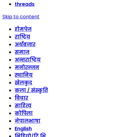
threads
Skip to content
होमपेज
राष्ट्रिय
अर्थबजार
समाज
अन्तराष्ट्रिय
मनोरन्जन
स्थानिय
खेलकुद
कला / संस्कृति
विचार
साहित्य
कोपिला
नेपालभाषा
English
भिडियो/टि भि