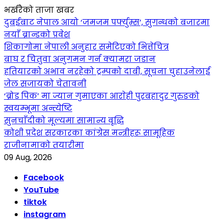
भर्खरैको ताजा खबर
दुबईबाट नेपाल आयो ‘जमजम पर्फ्युम्स’, सुगन्धको बजारमा
नयाँ ब्रान्डको प्रवेश
शिकागोमा नेपाली अनुहार समेटिएको भित्तेचित्र
बाघ र चितुवा अनुगमन गर्न क्यामरा जडान
हतियारको अभाव नरहेको ट्रम्पको दाबी, सूचना चुहाउनेलाई
जेल सजायको चेतावनी
‘ब्रोड पिक’ मा ज्यान गुमाएका आराेही पुरबहादुर गुरुङको
स्वयम्भूमा अन्त्येष्टि
सुनचाँदीको मूल्यमा सामान्य वृद्धि
कोशी प्रदेश सरकारका कांग्रेस मन्त्रीहरू सामूहिक
राजीनामाको तयारीमा
09 Aug, 2026
Facebook
YouTube
tiktok
instagram