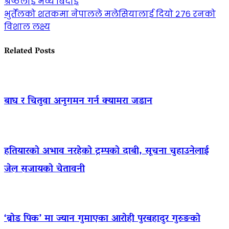
श्रेष्ठलाई भव्य बिदाइ
भुर्तेलको शतकमा नेपालले मलेसियालाई दियो २७६ रनको
विशाल लक्ष्य
Related Posts
बाघ र चितुवा अनुगमन गर्न क्यामरा जडान
हतियारको अभाव नरहेको ट्रम्पको दाबी, सूचना चुहाउनेलाई
जेल सजायको चेतावनी
‘ब्रोड पिक’ मा ज्यान गुमाएका आराेही पुरबहादुर गुरुङको