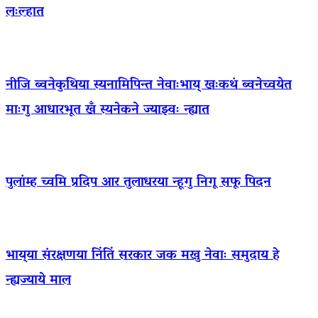
लःल्हात
नीजि ब्वनेकुथिया स्यनामिपिन्त नेवाःभाय् खःकथं ब्वनेच्वयेत
माःगु आधारभूत खँ स्यनेकने ज्याझ्वः न्ह्यात
पुलांम्ह च्वमि प्रदिप आर तुलाधरया न्हूगु निगू सफू पिदन
भाय्‌या संरक्षणया निंतिं सरकार जक मखु नेवाः समुदाय हे
न्ह्यज्याये माल