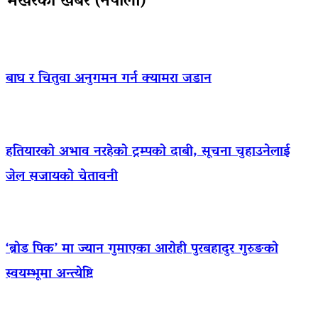
भर्खरैका खबर (नेपाली)
बाघ र चितुवा अनुगमन गर्न क्यामरा जडान
हतियारको अभाव नरहेको ट्रम्पको दाबी, सूचना चुहाउनेलाई
जेल सजायको चेतावनी
‘ब्रोड पिक’ मा ज्यान गुमाएका आराेही पुरबहादुर गुरुङको
स्वयम्भूमा अन्त्येष्टि