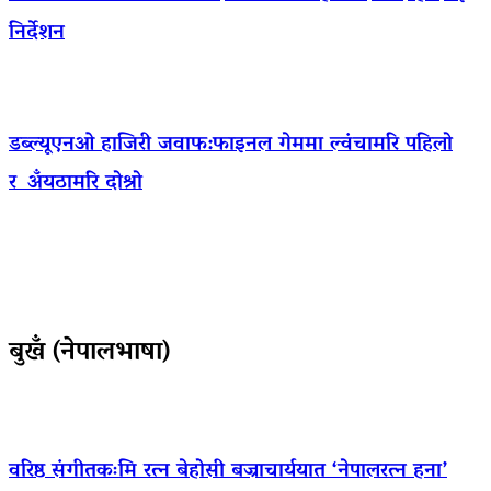
निर्देशन
डब्ल्यूएनओ हाजिरी जवाफ:फाइनल गेममा ल्वंचामरि पहिलो
र अँयठामरि दोश्रो
बुखँ (नेपालभाषा)
वरिष्ठ संगीतकःमि रत्न बेहोसी बज्राचार्ययात ‘नेपालरत्न हना’