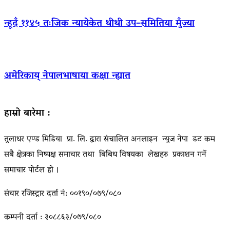
न्हूदँ ११४५ तःजिक न्यायेकेत थीथी उप–समितिया मुँज्या
अमेरिकाय् नेपालभाषाया कक्षा न्ह्यात
हाम्रो बारेमा :
तुलाधर एण्ड मिडिया प्रा. लि. द्वारा संचालित अनलाइन न्युज नेपा डट कम
सबै क्षेत्रका निष्पक्ष समाचार तथा बिबिध विषयका लेखहरु प्रकाशन गर्ने
समाचार पोर्टल हो ।
संचार रजिस्ट्रार दर्ता नं: ००१९०/०७९/०८०
कम्पनी दर्ता : ३०८८६३/०७९/०८०