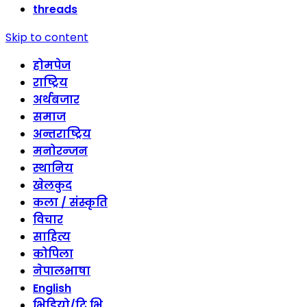
threads
Skip to content
होमपेज
राष्ट्रिय
अर्थबजार
समाज
अन्तराष्ट्रिय
मनोरन्जन
स्थानिय
खेलकुद
कला / संस्कृति
विचार
साहित्य
कोपिला
नेपालभाषा
English
भिडियो/टि भि