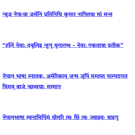
न्यूज नेपाःया जर्मनि प्रतिनिधि कुमार नापितया मां मन्त
“हलिं नेवा: दबुलिइ न्हूगु युगारम्भ – नेवा: एकताया प्रतीक”
नेपाल भाषा स्नातक, अमेरिकाय् जन्म जूपिं मस्तय्त परम्परागत
धिमय् बाजं न्ह्यब्वयाः सम्मान
नेपालभाषा स्यनामिपिंसं योमरि त्यः छिं त्यः ज्याझ्वः याइगु