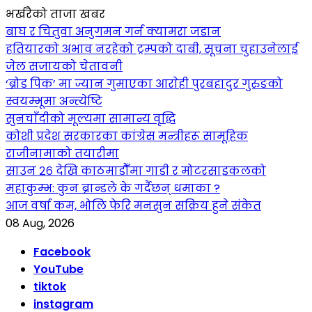
भर्खरैको ताजा खबर
बाघ र चितुवा अनुगमन गर्न क्यामरा जडान
हतियारको अभाव नरहेको ट्रम्पको दाबी, सूचना चुहाउनेलाई
जेल सजायको चेतावनी
‘ब्रोड पिक’ मा ज्यान गुमाएका आराेही पुरबहादुर गुरुङको
स्वयम्भूमा अन्त्येष्टि
सुनचाँदीको मूल्यमा सामान्य वृद्धि
कोशी प्रदेश सरकारका कांग्रेस मन्त्रीहरू सामूहिक
राजीनामाको तयारीमा
साउन २६ देखि काठमाडौँमा गाडी र मोटरसाइकलको
महाकुम्भ: कुन ब्रान्डले के गर्दैछन् धमाका ?
आज वर्षा कम, भोलि फेरि मनसुन सक्रिय हुने संकेत
08 Aug, 2026
Facebook
YouTube
tiktok
instagram