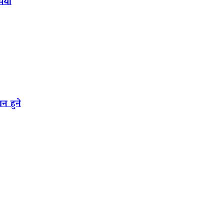
पियो
न हुने