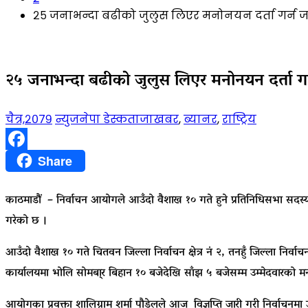
२५ जनाभन्दा बढीको जुलुस लिएर मनोनयन दर्ता गर्न 
२५ जनाभन्दा बढीको जुलुस लिएर मनोनयन दर्ता गर
चैत्र,२०७९
न्युजनेपा डेस्क
ताजाखबर
,
ब्यानर
,
राष्ट्रिय
Facebook
Share
काठमाडौं – निर्वाचन आयोगले आउँदाे वैशाख १० गते हुने प्रतिनिधिसभा सदस्यको
गरेको छ ।
आउँदाे वैशाख १० गते चितवन जिल्ला निर्वाचन क्षेत्र नं २, तनहुँ जिल्ला निर्वाचन
कार्यालयमा भोलि साेमबा्र बिहान १० बजेदेखि साँझ ५ बजेसम्म उम्मेदवारको मनो
आयोगका प्रवक्ता शालिग्राम शर्मा पौडेलले आज विज्ञप्ति जारी गरी निर्वाचनम