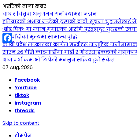
भर्खरैको ताजा खबर
बाघ र चितुवा अनुगमन गर्न क्यामरा जडान
हतियारको अभाव नरहेको ट्रम्पको दाबी, सूचना चुहाउनेलाई
‘ब्रोड पिक’ मा ज्यान गुमाएका आराेही पुरबहादुर गुरुङको स्वयम्भ
सुनचाँदीको मूल्यमा सामान्य वृद्धि
कोशी प्रदेश सरकारका कांग्रेस मन्त्रीहरू सामूहिक राजीनामा
Facebook
साउन २६ देखि काठमाडौँमा गाडी र मोटरसाइकलको महाकुम्भ: कु
आज वर्षा कम, भोलि फेरि मनसुन सक्रिय हुने संकेत
07 Aug, 2026
Facebook
YouTube
tiktok
instagram
threads
Skip to content
होमपेज