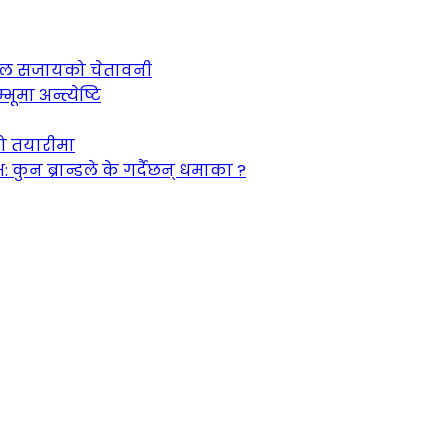
 जेल सजायको चेतावनी
ूमा अन्त्येष्टि
को तयारीमा
न ब्रान्डले के गर्दैछन् धमाका ?