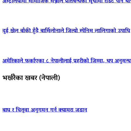
अस्ट्रेलियामा सामाजिक सञ्जाल प्रतिबन्धको सूचीमा रेडिट पनि थ
दुई खेल बाँकी हुँदै बार्सिलोनाले जित्यो स्पेनिस लालिगाको उपाधि
अमेरिकाले फर्काएका ८ नेपालीलाई प्रहरीको जिम्मा, थप अनुसन्धा
भर्खरैका खबर (नेपाली)
बाघ र चितुवा अनुगमन गर्न क्यामरा जडान