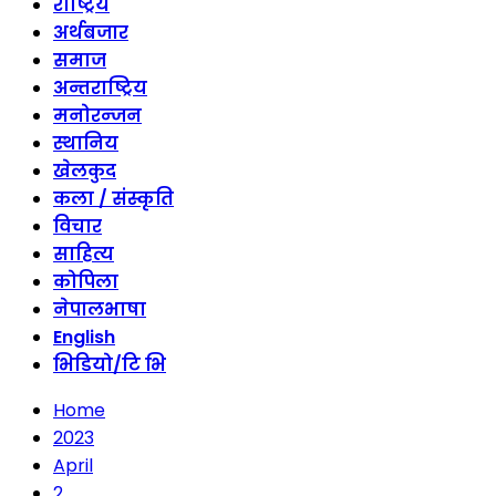
राष्ट्रिय
अर्थबजार
समाज
अन्तराष्ट्रिय
मनोरन्जन
स्थानिय
खेलकुद
कला / संस्कृति
विचार
साहित्य
कोपिला
नेपालभाषा
English
भिडियो/टि भि
Home
2023
April
2