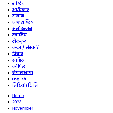
राष्ट्रिय
अर्थबजार
समाज
अन्तराष्ट्रिय
मनोरन्जन
स्थानिय
खेलकुद
कला / संस्कृति
विचार
साहित्य
कोपिला
नेपालभाषा
English
भिडियो/टि भि
Home
2023
November