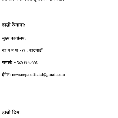
हाम्रो ठेगाना:
मुख्य कार्यालय:
का म न पा -१९ , काठमाडौं
सम्पर्क –
९८४१२५०५५६
ईमेल: newsnepa.official@gmail.com
हाम्रो टिमः