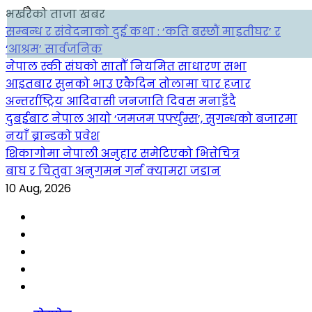
भर्खरैको ताजा खबर
सम्बन्ध र संवेदनाको दुई कथा : ‘कति बस्छौं माइतीघर’ र
‘आश्रम’ सार्वजनिक
नेपाल स्की संघको सातौँ नियमित साधारण सभा
आइतबार सुनको भाउ एकैदिन तोलामा चार हजार
अन्तर्राष्ट्रिय आदिवासी जनजाति दिवस मनाइँदै
दुबईबाट नेपाल आयो ‘जमजम पर्फ्युम्स’, सुगन्धको बजारमा
नयाँ ब्रान्डको प्रवेश
शिकागोमा नेपाली अनुहार समेटिएको भित्तेचित्र
बाघ र चितुवा अनुगमन गर्न क्यामरा जडान
10 Aug, 2026
Facebook
YouTube
tiktok
instagram
threads