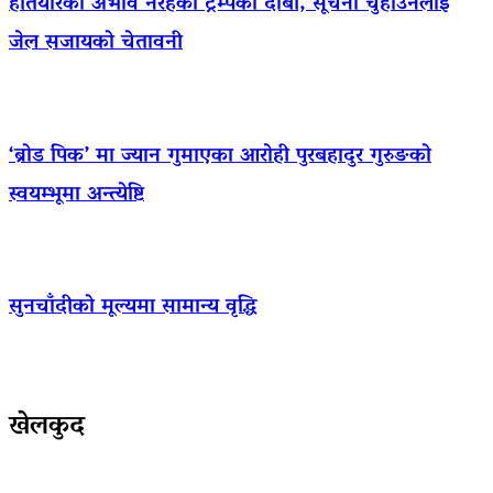
हतियारको अभाव नरहेको ट्रम्पको दाबी, सूचना चुहाउनेलाई
जेल सजायको चेतावनी
‘ब्रोड पिक’ मा ज्यान गुमाएका आराेही पुरबहादुर गुरुङको
स्वयम्भूमा अन्त्येष्टि
सुनचाँदीको मूल्यमा सामान्य वृद्धि
खेलकुद