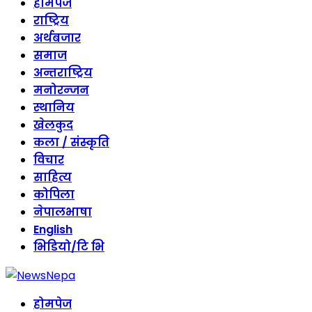
Skip
होमपेज
to
राष्ट्रिय
content
अर्थबजार
समाज
अन्तराष्ट्रिय
मनोरन्जन
स्थानिय
खेलकुद
कला / संस्कृति
विचार
साहित्य
कोपिला
नेपालभाषा
English
भिडियो/टि भि
होमपेज