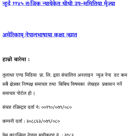
न्हूदँ ११४५ तःजिक न्यायेकेत थीथी उप–समितिया मुँज्या
अमेरिकाय् नेपालभाषाया कक्षा न्ह्यात
हाम्रो बारेमा :
तुलाधर एण्ड मिडिया प्रा. लि. द्वारा संचालित अनलाइन न्युज नेपा डट कम
सबै क्षेत्रका निष्पक्ष समाचार तथा बिबिध विषयका लेखहरु प्रकाशन गर्ने
समाचार पोर्टल हो ।
संचार रजिस्ट्रार दर्ता नं: ००१९०/०७९/०८०
कम्पनी दर्ता : ३०८८६३/०७९/०८०
प्रेस काउन्सिल नेपाल सूचीकरण नं. : ३९८२