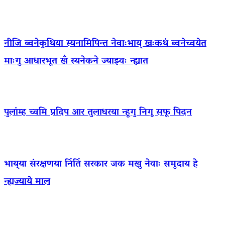
नीजि ब्वनेकुथिया स्यनामिपिन्त नेवाःभाय् खःकथं ब्वनेच्वयेत
माःगु आधारभूत खँ स्यनेकने ज्याझ्वः न्ह्यात
पुलांम्ह च्वमि प्रदिप आर तुलाधरया न्हूगु निगू सफू पिदन
भाय्‌या संरक्षणया निंतिं सरकार जक मखु नेवाः समुदाय हे
न्ह्यज्याये माल