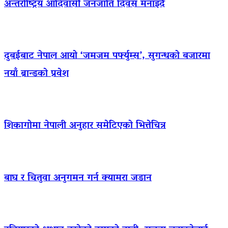
अन्तर्राष्ट्रिय आदिवासी जनजाति दिवस मनाइँदै
दुबईबाट नेपाल आयो ‘जमजम पर्फ्युम्स’, सुगन्धको बजारमा
नयाँ ब्रान्डको प्रवेश
शिकागोमा नेपाली अनुहार समेटिएको भित्तेचित्र
बाघ र चितुवा अनुगमन गर्न क्यामरा जडान