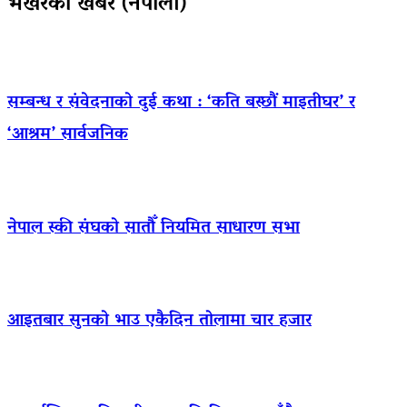
भर्खरैका खबर (नेपाली)
सम्बन्ध र संवेदनाको दुई कथा : ‘कति बस्छौं माइतीघर’ र
‘आश्रम’ सार्वजनिक
नेपाल स्की संघको सातौँ नियमित साधारण सभा
आइतबार सुनको भाउ एकैदिन तोलामा चार हजार