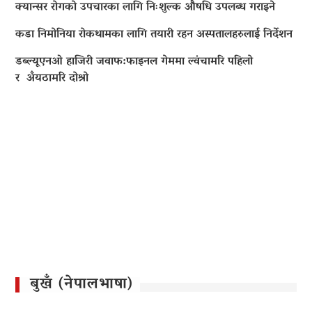
क्यान्सर रोगको उपचारका लागि निःशुल्क औषधि उपलब्ध गराइने
कडा निमोनिया रोकथामका लागि तयारी रहन अस्पतालहरुलाई निर्देशन
डब्ल्यूएनओ हाजिरी जवाफ:फाइनल गेममा ल्वंचामरि पहिलो
र अँयठामरि दोश्रो
बुखँ (नेपालभाषा)