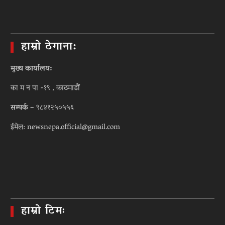
हाम्रो ठेगाना:
मुख्य कार्यालय:
का म न पा -१९ , काठमाडौं
सम्पर्क –
९८४१२५०५५६
ईमेल: newsnepa.official@gmail.com
हाम्रो टिमः