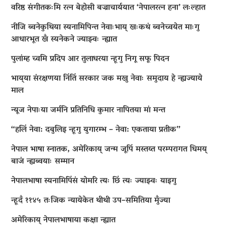
वरिष्ठ संगीतकःमि रत्न बेहोसी बज्राचार्ययात ‘नेपालरत्न हना’ लःल्हात
नीजि ब्वनेकुथिया स्यनामिपिन्त नेवाःभाय् खःकथं ब्वनेच्वयेत माःगु
आधारभूत खँ स्यनेकने ज्याझ्वः न्ह्यात
पुलांम्ह च्वमि प्रदिप आर तुलाधरया न्हूगु निगू सफू पिदन
भाय्‌या संरक्षणया निंतिं सरकार जक मखु नेवाः समुदाय हे न्ह्यज्याये
माल
न्यूज नेपाःया जर्मनि प्रतिनिधि कुमार नापितया मां मन्त
“हलिं नेवा: दबुलिइ न्हूगु युगारम्भ – नेवा: एकताया प्रतीक”
नेपाल भाषा स्नातक, अमेरिकाय् जन्म जूपिं मस्तय्त परम्परागत धिमय्
बाजं न्ह्यब्वयाः सम्मान
नेपालभाषा स्यनामिपिंसं योमरि त्यः छिं त्यः ज्याझ्वः याइगु
न्हूदँ ११४५ तःजिक न्यायेकेत थीथी उप–समितिया मुँज्या
अमेरिकाय् नेपालभाषाया कक्षा न्ह्यात