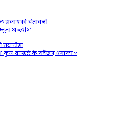
 जेल सजायको चेतावनी
ूमा अन्त्येष्टि
को तयारीमा
न ब्रान्डले के गर्दैछन् धमाका ?