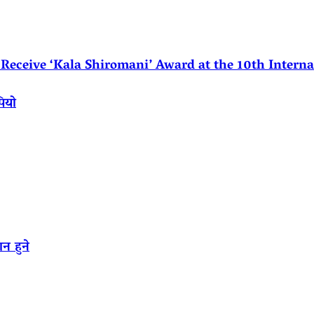
eceive ‘Kala Shiromani’ Award at the 10th Internat
पियो
न हुने