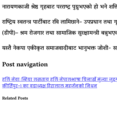
नारायणकाजी श्रेष्ठ गृहबाट परराष्ट्र पुग्नुभएको हो भने शक्
राष्ट्रिय स्वतन्त्र पार्टीबाट रवि लामिछाने– उपप्रधान तथा गृह
(डीपी)– श्रम रोजगार तथा सामाजिक सुरक्षामन्त्री बन्नुभ
यस्तै नेकपा एकीकृत समाजवादीबाट भानुभक्त जोशी- सङ्घी
Post navigation
हलिं नेवाः न्हिया लसताय् हलिं नेपालभाषा चिनाखँ मुंज्या जुइग
कीर्तिपुर–१ का वडाध्यक्ष हिरालाल महर्जनको निधन
Related Posts