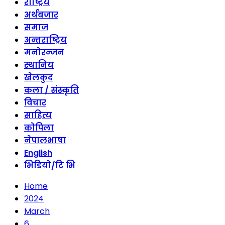
राष्ट्रिय
अर्थबजार
समाज
अन्तराष्ट्रिय
मनोरन्जन
स्थानिय
खेलकुद
कला / संस्कृति
विचार
साहित्य
कोपिला
नेपालभाषा
English
भिडियो/टि भि
Home
2024
March
6