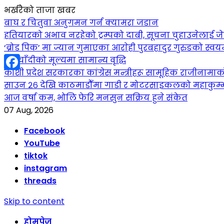
भर्खरैको ताजा खबर
बाघ र चितुवा अनुगमन गर्न क्यामरा जडान
हतियारको अभाव नरहेको ट्रम्पको दाबी, सूचना चुहाउनेलाई
‘ब्रोड पिक’ मा ज्यान गुमाएका आराेही पुरबहादुर गुरुङको स्वयम्भ
सुनचाँदीको मूल्यमा सामान्य वृद्धि
कोशी प्रदेश सरकारका कांग्रेस मन्त्रीहरू सामूहिक राजीनामा
Facebook
साउन २६ देखि काठमाडौँमा गाडी र मोटरसाइकलको महाकुम्भ: कु
आज वर्षा कम, भोलि फेरि मनसुन सक्रिय हुने संकेत
07 Aug, 2026
Facebook
YouTube
tiktok
instagram
threads
Skip to content
होमपेज