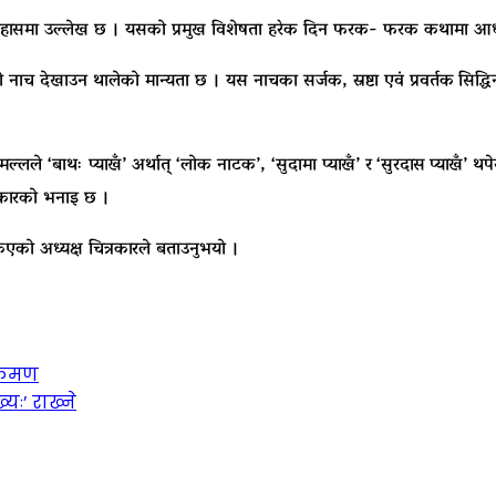
ो इतिहासमा उल्लेख छ । यसको प्रमुख विशेषता हरेक दिन फरक- फरक कथामा आधा
 नाच देखाउन थालेको मान्यता छ । यस नाचका सर्जक, स्रष्टा एवं प्रवर्तक
सिद्धि
मल्लले ‘बाथः प्याखँ’ अर्थात् ‘लोक नाटक’, ‘सुदामा प्याखँ’ र
‘सुरदास
प्याखँ’ थ
रकारको भनाइ छ ।
िएको अध्यक्ष चित्रकारले बताउनुभयो ।
क्रमण
ः’ राख्ने