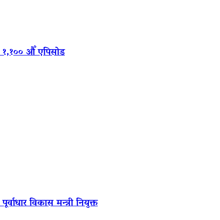
‍यो १,१०० औँ एपिसोड
र्वाधार विकास मन्त्री नियुक्त