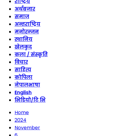
राष्ट्रिय
अर्थबजार
समाज
अन्तराष्ट्रिय
मनोरन्जन
स्थानिय
खेलकुद
कला / संस्कृति
विचार
साहित्य
कोपिला
नेपालभाषा
English
भिडियो/टि भि
Home
2024
November
6