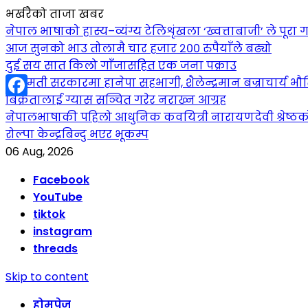
भर्खरैको ताजा खबर
नेपाल भाषाको हास्य–व्यंग्य टेलिशृंखला ‘ख्वत्ताबाजी’ ले पूरा गर
आज सुनको भाउ तोलामै चार हजार २०० रुपैयाँले बढ्यो
दुई सय सात किलो गाँजासहित एक जना पक्राउ
बागमती सरकारमा हानेपा सहभागी, शैलेन्द्रमान बज्राचार्य भौति
बिक्रेतालाई ग्यास सञ्चित गरेर नराख्न आग्रह
Facebook
नेपालभाषाकी पहिलो आधुनिक कवयित्री नारायणदेवी श्रेष्ठ
रोल्पा केन्द्रबिन्दु भएर भूकम्प
06 Aug, 2026
Facebook
YouTube
tiktok
instagram
threads
Skip to content
होमपेज