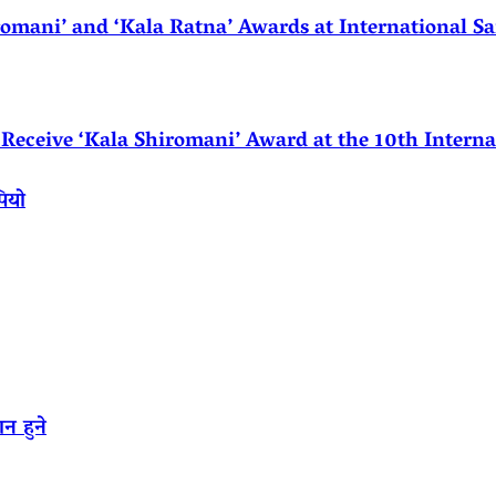
ani’ and ‘Kala Ratna’ Awards at International Sa
eceive ‘Kala Shiromani’ Award at the 10th Internat
पियो
न हुने