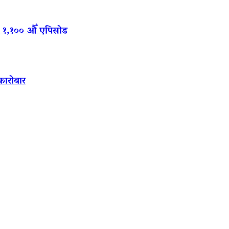
‍यो १,१०० औँ एपिसोड
कारोबार