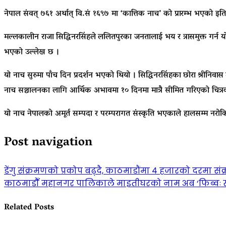
नेपाल संवत् ७६१ अर्थात् वि.सं १६९७ मा ‘कात्तिक नाच’ को प्रारम्भ भएक
मल्लकालीन राजा
सिद्धिनरसिंहले
ललितपुरका जनतालाई भय र त्रासमुक्त गर्न यो
भएको उल्लेख छ ।
यो नाच सुरुमा पाँच दिन प्रदर्शन भएको थियो ।
सिद्धिनरसिंहका
छोरा
श्रीनिवास
नाच सञ्चालनका लागि आर्थिक अभावमा १० दिनमा मात्रै सीमित गरिएको चित्
यो नाच नेपालको अमूर्त सम्पदा र परम्परागत संस्कृति भएकाले हालसम्म नरोक
Post navigation
डेंगु संक्रमणको प्रकोप बढ्दै, काठमाडौंमा ४ हजारको दरमा सं
काठमाडौँ महानगर पालिकाले माइतीघरको नाम अब ‘फिब्वः ख्य
Related Posts