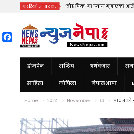
ट्रम्पको दाबी, सूचना
‘ब्रोड पिक’ मा ज्यान गुमाएका आरा
भर्खरैको ताजा खबर
को चेतावनी
गुरुङको स्वयम्भूमा अन्त्येष्टि
Skip
to
content
Facebook
होमपेज
राष्ट्रिय
अर्थबजार
सम
साहित्य
कोपिला
नेपालभाषा
Home
2024
November
14
पाटनको क