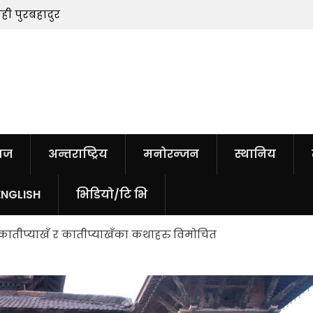
ेही पुरबहादुर
सुनचाँदीको मूल्यमा सामान्य वृद्धि
ाज
अन्तराष्ट्रिय
मनोरन्जन
स्थानिय
ENGLISH
भिडियो/टि भि
ातीप्याखँ र कातीप्याखँका कथाहरु विमोचित