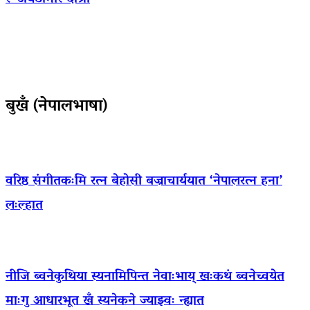
बुखँ (नेपालभाषा)
वरिष्ठ संगीतकःमि रत्न बेहोसी बज्राचार्ययात ‘नेपालरत्न हना’
लःल्हात
नीजि ब्वनेकुथिया स्यनामिपिन्त नेवाःभाय् खःकथं ब्वनेच्वयेत
माःगु आधारभूत खँ स्यनेकने ज्याझ्वः न्ह्यात