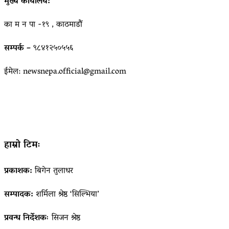
मुख्य कार्यालय:
का म न पा -१९ , काठमाडौं
सम्पर्क –
९८४१२५०५५६
ईमेल: newsnepa.official@gmail.com
हाम्रो टिमः
प्रकाशक:
बिगेन तुलाधर
सम्पादक:
शर्मिला श्रेष्ठ ‘सिल्भिया’
प्रवन्ध निर्देशकः
सिजन श्रेष्ठ