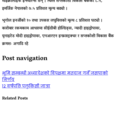
माइक्रोलाइफ इन्स्योरेन्स छन् । त्यस्तै सप्तकोशी विकास बैंकको ८.५,
इमर्जिङ नेपालको ७.५ प्रतिशत मूल्य बढ्यो ।
भूगोल इनर्जीको १० तथा उपकार लघुवित्तको मूल्य ८ प्रतिशत घट्यो ।
कारोबार रकमकाम आधारमा सीईडीबी होल्डिङ्स, न्यादी हाइड्रोपावर,
युनाइटेड मोदी हाइड्रोपावर, एनआरएन इन्फ्रास्ट्रक्चर र सप्तकोशी विकास बैंक
क्रमशः अगाडि रहे
Post navigation
भूमि सम्बन्धी अध्यादेशको विपक्षमा मतदान गर्ने जसपाको
निर्णय
१२ वर्षपछि पलुकिसी जात्रा
Related Posts