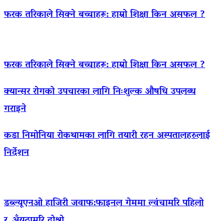
फरक तरिकाले सिक्ने बच्चाहरू: हाम्रो शिक्षा किन असफल ?
फरक तरिकाले सिक्ने बच्चाहरू: हाम्रो शिक्षा किन असफल ?
क्यान्सर रोगको उपचारका लागि निःशुल्क औषधि उपलब्ध
गराइने
कडा निमोनिया रोकथामका लागि तयारी रहन अस्पतालहरुलाई
निर्देशन
डब्ल्यूएनओ हाजिरी जवाफ:फाइनल गेममा ल्वंचामरि पहिलो
र अँयठामरि दोश्रो