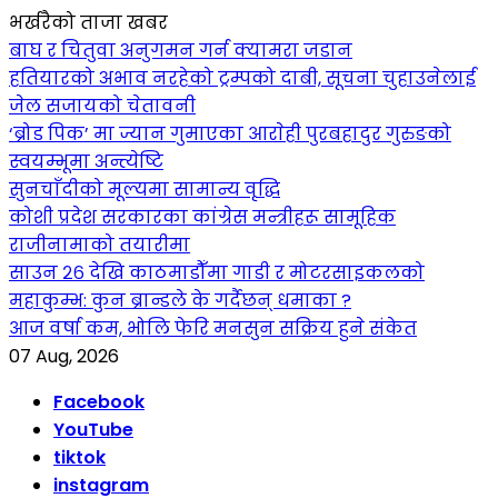
भर्खरैको ताजा खबर
बाघ र चितुवा अनुगमन गर्न क्यामरा जडान
हतियारको अभाव नरहेको ट्रम्पको दाबी, सूचना चुहाउनेलाई
जेल सजायको चेतावनी
‘ब्रोड पिक’ मा ज्यान गुमाएका आराेही पुरबहादुर गुरुङको
स्वयम्भूमा अन्त्येष्टि
सुनचाँदीको मूल्यमा सामान्य वृद्धि
कोशी प्रदेश सरकारका कांग्रेस मन्त्रीहरू सामूहिक
राजीनामाको तयारीमा
साउन २६ देखि काठमाडौँमा गाडी र मोटरसाइकलको
महाकुम्भ: कुन ब्रान्डले के गर्दैछन् धमाका ?
आज वर्षा कम, भोलि फेरि मनसुन सक्रिय हुने संकेत
07 Aug, 2026
Facebook
YouTube
tiktok
instagram