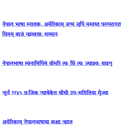
नेपाल भाषा स्नातक, अमेरिकाय् जन्म जूपिं मस्तय्त परम्परागत
धिमय् बाजं न्ह्यब्वयाः सम्मान
नेपालभाषा स्यनामिपिंसं योमरि त्यः छिं त्यः ज्याझ्वः याइगु
न्हूदँ ११४५ तःजिक न्यायेकेत थीथी उप–समितिया मुँज्या
अमेरिकाय् नेपालभाषाया कक्षा न्ह्यात