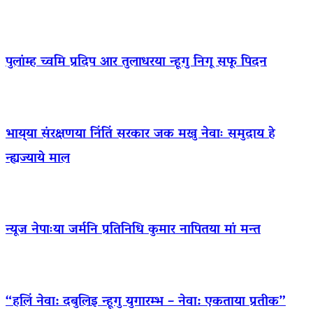
पुलांम्ह च्वमि प्रदिप आर तुलाधरया न्हूगु निगू सफू पिदन
भाय्‌या संरक्षणया निंतिं सरकार जक मखु नेवाः समुदाय हे
न्ह्यज्याये माल
न्यूज नेपाःया जर्मनि प्रतिनिधि कुमार नापितया मां मन्त
“हलिं नेवा: दबुलिइ न्हूगु युगारम्भ – नेवा: एकताया प्रतीक”