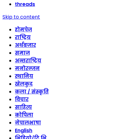
threads
Skip to content
होमपेज
राष्ट्रिय
अर्थबजार
समाज
अन्तराष्ट्रिय
मनोरन्जन
स्थानिय
खेलकुद
कला / संस्कृति
विचार
साहित्य
कोपिला
नेपालभाषा
English
भिडियो/टि भि