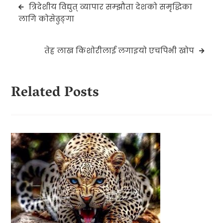
Post
त्रिदेशीय विद्युत् व्यापार सम्झौता देशको समृद्धिका
navigation
लागि कोसेढुङ्गा
तेह्र लाख किशोरीलाई लगाइयो एचपिभी खोप
Related Posts