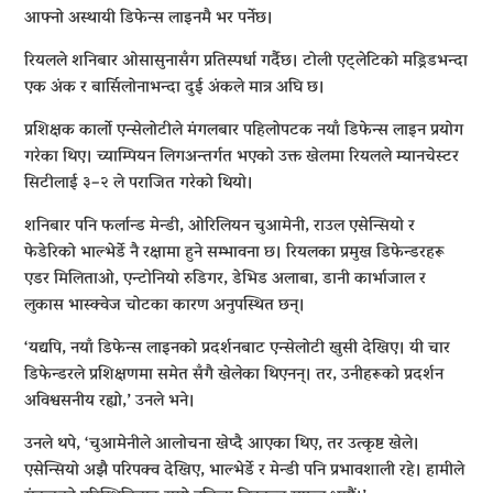
आफ्नो अस्थायी डिफेन्स लाइनमै भर पर्नेछ।
रियलले शनिबार ओसासुनासँग प्रतिस्पर्धा गर्दैछ। टोली एट्लेटिको मड्रिडभन्दा
एक अंक र बार्सिलोनाभन्दा दुई अंकले मात्र अघि छ।
प्रशिक्षक कार्लो एन्सेलोटीले मंगलबार पहिलोपटक नयाँ डिफेन्स लाइन प्रयोग
गरेका थिए। च्याम्पियन लिगअन्तर्गत भएको उक्त खेलमा रियलले म्यानचेस्टर
सिटीलाई ३–२ ले पराजित गरेको थियो।
शनिबार पनि फर्लान्ड मेन्डी, ओरिलियन चुआमेनी, राउल एसेन्सियो र
फेडेरिको भाल्भेर्डे नै रक्षामा हुने सम्भावना छ। रियलका प्रमुख डिफेन्डरहरू
एडर मिलिताओ, एन्टोनियो रुडिगर, डेभिड अलाबा, डानी कार्भाजाल र
लुकास भास्क्वेज चोटका कारण अनुपस्थित छन्।
‘यद्यपि, नयाँ डिफेन्स लाइनको प्रदर्शनबाट एन्सेलोटी खुसी देखिए। यी चार
डिफेन्डरले प्रशिक्षणमा समेत सँगै खेलेका थिएनन्। तर, उनीहरूको प्रदर्शन
अविश्वसनीय रह्यो,’ उनले भने।
उनले थपे, ‘चुआमेनीले आलोचना खेप्दै आएका थिए, तर उत्कृष्ट खेले।
एसेन्सियो अझै परिपक्व देखिए, भाल्भेर्डे र मेन्डी पनि प्रभावशाली रहे। हामीले