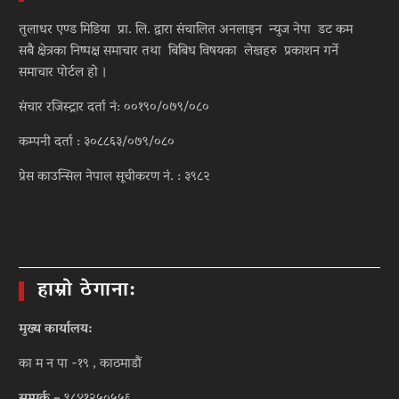
तुलाधर एण्ड मिडिया प्रा. लि. द्वारा संचालित अनलाइन न्युज नेपा डट कम
सबै क्षेत्रका निष्पक्ष समाचार तथा बिबिध विषयका लेखहरु प्रकाशन गर्ने
समाचार पोर्टल हो ।
संचार रजिस्ट्रार दर्ता नं: ००१९०/०७९/०८०
कम्पनी दर्ता : ३०८८६३/०७९/०८०
प्रेस काउन्सिल नेपाल सूचीकरण नं. : ३९८२
हाम्रो ठेगाना:
मुख्य कार्यालय:
का म न पा -१९ , काठमाडौं
सम्पर्क –
९८४१२५०५५६