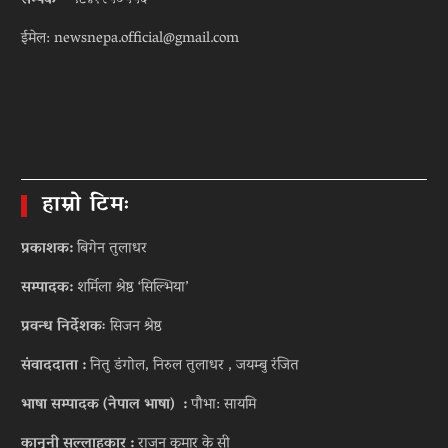
ईमेल: newsnepa.official@gmail.com
हाम्रो टिमः
प्रकाशक:
बिगेन तुलाधर
सम्पादक:
शर्मिला श्रेष्ठ ‘सिल्भिया’
प्रवन्ध निर्देशकः
सिजन श्रेष्ठ
संवाददाता :
नितु डंगोल, निरुल तुलाधर , जयम्बु रंजित
भाषा सम्पादक (नेपाल भाषा) :
पौभा: सायमि
कानुनी सल्लाहकार :
राजन कुमार के सी