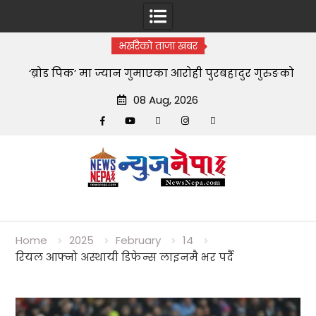
भर्खरैको ताजा खबर
‘ब्रोड पिक’ मा ज्यान गुमाएका आराेही पुरबहादुर गुरुङको
स्वयम्भूमा अन्त्येष्टि
08 Aug, 2026
Facebook
YouTube
tiktok
instagram
threads
Skip
to
content
Home
2025
February
14
रियल आफ्नो अस्थायी डिफेन्स लाइनमै भर पर्दै