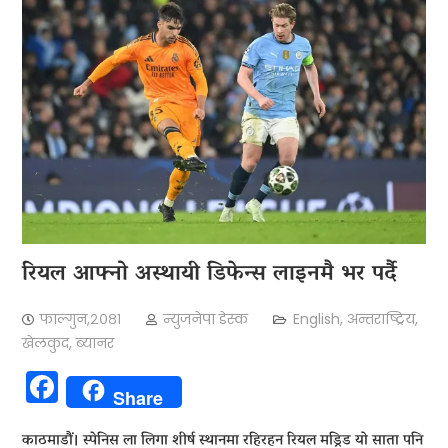
रियल आफ्नो अस्थायी डिफेन्स लाइनमै भर पर्दै
फाल्गुन,२०८१
न्युजनेपा डेस्क
English
,
अन्तराष्ट्रिय
,
खेलकुद
,
ब्यानर
Facebook
Share
काठमाडौं। स्पेनिस ला लिगा शीर्ष स्थानमा रहिरहन रियल मड्रिड यो साता पनि