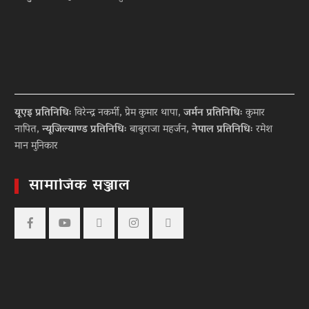
यूएइ प्रतिनिधिः
विरेन्द्र नकर्मी, प्रेम कुमार थापा,
जर्मन प्रतिनिधिः
कुमार
नापित,
न्यूजिल्याण्ड प्रतिनिधिः
बाबुराजा महर्जन,
नेपाल प्रतिनिधिः
रमेश
मान मुनिकार
सामाजिक सञ्जाल
Facebook
YouTube
tiktok
instagram
threads