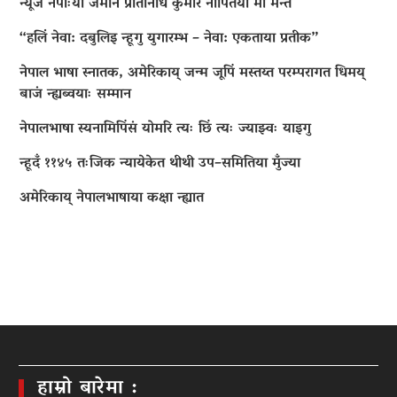
न्यूज नेपाःया जर्मनि प्रतिनिधि कुमार नापितया मां मन्त
“हलिं नेवा: दबुलिइ न्हूगु युगारम्भ – नेवा: एकताया प्रतीक”
नेपाल भाषा स्नातक, अमेरिकाय् जन्म जूपिं मस्तय्त परम्परागत धिमय्
बाजं न्ह्यब्वयाः सम्मान
नेपालभाषा स्यनामिपिंसं योमरि त्यः छिं त्यः ज्याझ्वः याइगु
न्हूदँ ११४५ तःजिक न्यायेकेत थीथी उप–समितिया मुँज्या
अमेरिकाय् नेपालभाषाया कक्षा न्ह्यात
हाम्रो बारेमा :