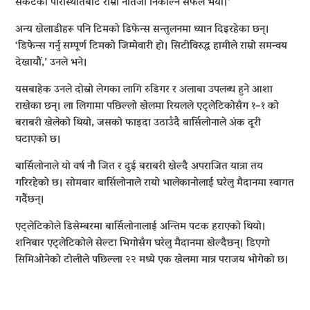
संकटको परिस्थितिबाट राम्रो नतिजा निकाल्न सफल भयौं।’
अन्य खेलाडीहरू पनि टिमको डिफेन्स सन्तुलनमा ध्यान दिइरहेका छन्।
‘डिफेन्स गर्नु सम्पूर्ण टिमको जिम्मेवारी हो। सिटीविरुद्ध हामीले राम्रो समन्वय
देखायौं,’ उनले भने।
यसबाहेक उनले दोस्रो लेगका लागि रुडिगर र अलाबा उपलब्ध हुने आशा
राखेका छन्। ला लिगामा पछिल्लो खेलमा रियलले एट्लेटिकोसँग १–१ को
बराबरी खेलेको थियो, जसको फाइदा उठाउँदै बार्सिलोनाले अंक दूरी
घटाएको छ।
बार्सिलोनाले यो वर्ष नौ जित र दुई बराबरी खेल्दै अपराजित यात्रा तय
गरिरहेको छ। सोमबार बार्सिलोनाले रायो भालेकानोलाई घरेलु मैदानमा स्वागत
गर्दैछन्।
एट्लेटिकोले डिसेम्बरमा बार्सिलोनालाई अन्तिम पटक हराएको थियो।
शनिबार एट्लेटिकोले सेल्टा भिगोसँग घरेलु मैदानमा खेल्दैछन्। डिएगो
सिमिओनेको टोलीले पछिल्ला २२ मध्ये एक खेलमा मात्र पराजय भोगेको छ।