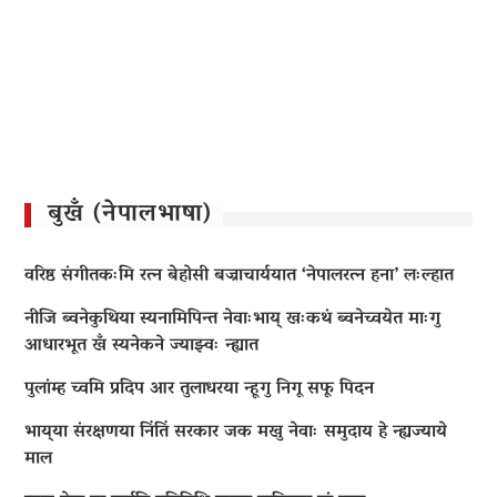
बुखँ (नेपालभाषा)
वरिष्ठ संगीतकःमि रत्न बेहोसी बज्राचार्ययात ‘नेपालरत्न हना’ लःल्हात
नीजि ब्वनेकुथिया स्यनामिपिन्त नेवाःभाय् खःकथं ब्वनेच्वयेत माःगु
आधारभूत खँ स्यनेकने ज्याझ्वः न्ह्यात
पुलांम्ह च्वमि प्रदिप आर तुलाधरया न्हूगु निगू सफू पिदन
भाय्‌या संरक्षणया निंतिं सरकार जक मखु नेवाः समुदाय हे न्ह्यज्याये
माल