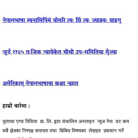
नेपालभाषा स्यनामिपिंसं योमरि त्यः छिं त्यः ज्याझ्वः याइगु
न्हूदँ ११४५ तःजिक न्यायेकेत थीथी उप–समितिया मुँज्या
अमेरिकाय् नेपालभाषाया कक्षा न्ह्यात
हाम्रो बारेमा :
तुलाधर एण्ड मिडिया प्रा. लि. द्वारा संचालित अनलाइन न्युज नेपा डट कम
सबै क्षेत्रका निष्पक्ष समाचार तथा बिबिध विषयका लेखहरु प्रकाशन गर्ने