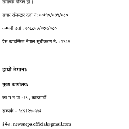
समाचार पोर्टल हो ।
संचार रजिस्ट्रार दर्ता नं: ००१९०/०७९/०८०
कम्पनी दर्ता : ३०८८६३/०७९/०८०
प्रेस काउन्सिल नेपाल सूचीकरण नं. : ३९८२
हाम्रो ठेगाना:
मुख्य कार्यालय:
का म न पा -१९ , काठमाडौं
सम्पर्क –
९८४१२५०५५६
ईमेल: newsnepa.official@gmail.com