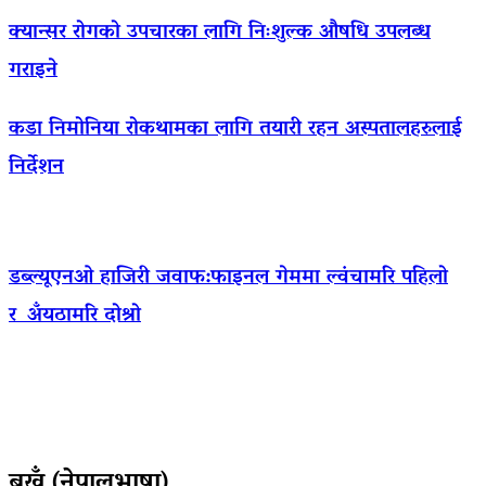
क्यान्सर रोगको उपचारका लागि निःशुल्क औषधि उपलब्ध
गराइने
कडा निमोनिया रोकथामका लागि तयारी रहन अस्पतालहरुलाई
निर्देशन
डब्ल्यूएनओ हाजिरी जवाफ:फाइनल गेममा ल्वंचामरि पहिलो
र अँयठामरि दोश्रो
बुखँ (नेपालभाषा)