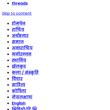
threads
Skip to content
होमपेज
राष्ट्रिय
अर्थबजार
समाज
अन्तराष्ट्रिय
मनोरन्जन
स्थानिय
खेलकुद
कला / संस्कृति
विचार
साहित्य
कोपिला
नेपालभाषा
English
भिडियो/टि भि