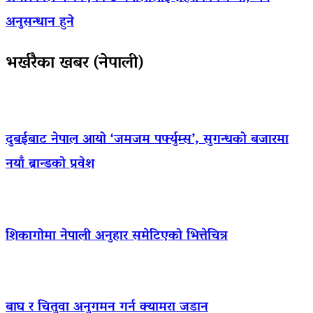
अनुसन्धान हुने
भर्खरैका खबर (नेपाली)
दुबईबाट नेपाल आयो ‘जमजम पर्फ्युम्स’, सुगन्धको बजारमा
नयाँ ब्रान्डको प्रवेश
शिकागोमा नेपाली अनुहार समेटिएको भित्तेचित्र
बाघ र चितुवा अनुगमन गर्न क्यामरा जडान