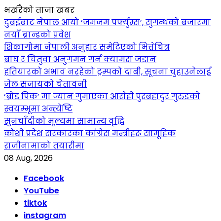
भर्खरैको ताजा खबर
दुबईबाट नेपाल आयो ‘जमजम पर्फ्युम्स’, सुगन्धको बजारमा
नयाँ ब्रान्डको प्रवेश
शिकागोमा नेपाली अनुहार समेटिएको भित्तेचित्र
बाघ र चितुवा अनुगमन गर्न क्यामरा जडान
हतियारको अभाव नरहेको ट्रम्पको दाबी, सूचना चुहाउनेलाई
जेल सजायको चेतावनी
‘ब्रोड पिक’ मा ज्यान गुमाएका आराेही पुरबहादुर गुरुङको
स्वयम्भूमा अन्त्येष्टि
सुनचाँदीको मूल्यमा सामान्य वृद्धि
कोशी प्रदेश सरकारका कांग्रेस मन्त्रीहरू सामूहिक
राजीनामाको तयारीमा
08 Aug, 2026
Facebook
YouTube
tiktok
instagram