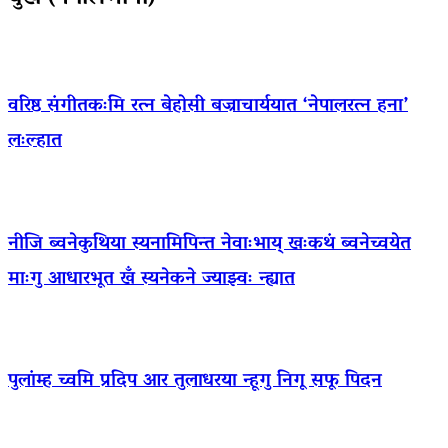
वरिष्ठ संगीतकःमि रत्न बेहोसी बज्राचार्ययात ‘नेपालरत्न हना’
लःल्हात
नीजि ब्वनेकुथिया स्यनामिपिन्त नेवाःभाय् खःकथं ब्वनेच्वयेत
माःगु आधारभूत खँ स्यनेकने ज्याझ्वः न्ह्यात
पुलांम्ह च्वमि प्रदिप आर तुलाधरया न्हूगु निगू सफू पिदन