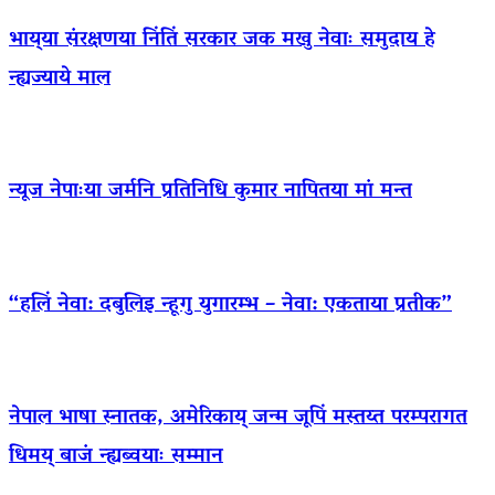
भाय्‌या संरक्षणया निंतिं सरकार जक मखु नेवाः समुदाय हे
न्ह्यज्याये माल
न्यूज नेपाःया जर्मनि प्रतिनिधि कुमार नापितया मां मन्त
“हलिं नेवा: दबुलिइ न्हूगु युगारम्भ – नेवा: एकताया प्रतीक”
नेपाल भाषा स्नातक, अमेरिकाय् जन्म जूपिं मस्तय्त परम्परागत
धिमय् बाजं न्ह्यब्वयाः सम्मान