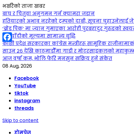
भर्खरैको ताजा खबर
बाघ र चितुवा अनुगमन गर्न क्यामरा जडान
हतियारको अभाव नरहेको ट्रम्पको दाबी, सूचना चुहाउनेलाई
‘ब्रोड पिक’ मा ज्यान गुमाएका आराेही पुरबहादुर गुरुङको स्वयम्भ
सुनचाँदीको मूल्यमा सामान्य वृद्धि
कोशी प्रदेश सरकारका कांग्रेस मन्त्रीहरू सामूहिक राजीनामा
Facebook
साउन २६ देखि काठमाडौँमा गाडी र मोटरसाइकलको महाकुम्भ: कु
आज वर्षा कम, भोलि फेरि मनसुन सक्रिय हुने संकेत
08 Aug, 2026
Facebook
YouTube
tiktok
instagram
threads
Skip to content
होमपेज