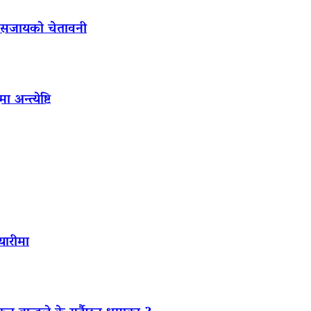
ल सजायको चेतावनी
अन्त्येष्टि
यारीमा