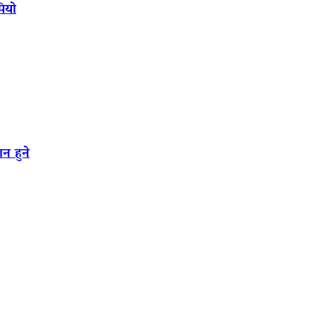
पियो
न हुने