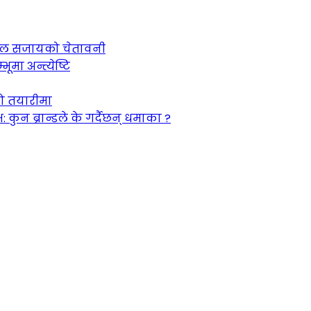
 जेल सजायको चेतावनी
ूमा अन्त्येष्टि
को तयारीमा
न ब्रान्डले के गर्दैछन् धमाका ?