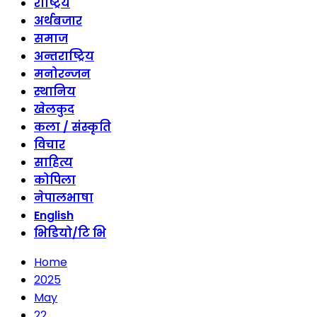
राष्ट्रिय
अर्थबजार
समाज
अन्तराष्ट्रिय
मनोरन्जन
स्थानिय
खेलकुद
कला / संस्कृति
विचार
साहित्य
कोपिला
नेपालभाषा
English
भिडियो/टि भि
Home
2025
May
22