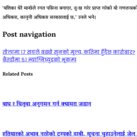
‘यत्तिका धेरै मान्छेले रगत पसिना बगाएर, दुःख गरेर प्राप्त गरेको यो गणतन्त्
अधिकार, कानुनी अधिकार सरकारलाई छ,’ उनले भने।
Post navigation
तोलामा १७ सयले बढ्यो सुनको मूल्य, कतिमा हुँदैछ कारोबार?
बैतडीमा ५.१ म्याग्निच्युडको भूकम्प
Related Posts
बाघ र चितुवा अनुगमन गर्न क्यामरा जडान
हतियारको अभाव नरहेको ट्रम्पको दाबी, सूचना चुहाउनेलाई जे