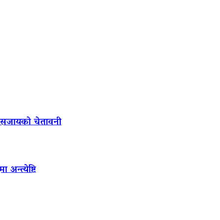
ल सजायको चेतावनी
अन्त्येष्टि