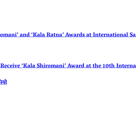
ani’ and ‘Kala Ratna’ Awards at International Sa
eceive ‘Kala Shiromani’ Award at the 10th Internat
पियो