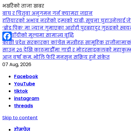
भर्खरैको ताजा खबर
बाघ र चितुवा अनुगमन गर्न क्यामरा जडान
हतियारको अभाव नरहेको ट्रम्पको दाबी, सूचना चुहाउनेलाई
‘ब्रोड पिक’ मा ज्यान गुमाएका आराेही पुरबहादुर गुरुङको स्वयम्भ
सुनचाँदीको मूल्यमा सामान्य वृद्धि
कोशी प्रदेश सरकारका कांग्रेस मन्त्रीहरू सामूहिक राजीनामा
Facebook
साउन २६ देखि काठमाडौँमा गाडी र मोटरसाइकलको महाकुम्भ: कु
आज वर्षा कम, भोलि फेरि मनसुन सक्रिय हुने संकेत
07 Aug, 2026
Facebook
YouTube
tiktok
instagram
threads
Skip to content
होमपेज