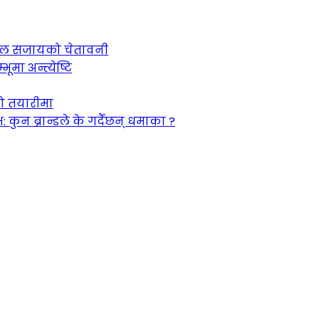
 जेल सजायको चेतावनी
ूमा अन्त्येष्टि
को तयारीमा
न ब्रान्डले के गर्दैछन् धमाका ?