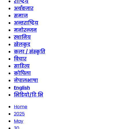
राष्ट्रिय
अर्थबजार
समाज
अन्तराष्ट्रिय
मनोरन्जन
स्थानिय
खेलकुद
कला / संस्कृति
विचार
साहित्य
कोपिला
नेपालभाषा
English
भिडियो/टि भि
Home
2025
May
30