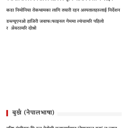
कडा निमोनिया रोकथामका लागि तयारी रहन अस्पतालहरुलाई निर्देशन
डब्ल्यूएनओ हाजिरी जवाफ:फाइनल गेममा ल्वंचामरि पहिलो
र अँयठामरि दोश्रो
बुखँ (नेपालभाषा)