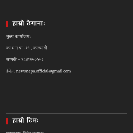
हाम्रो ठेगाना:
मुख्य कार्यालय:
का म न पा -१९ , काठमाडौं
सम्पर्क –
९८४१२५०५५६
ईमेल: newsnepa.official@gmail.com
हाम्रो टिमः