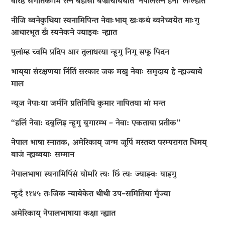
वरिष्ठ संगीतकःमि रत्न बेहोसी बज्राचार्ययात ‘नेपालरत्न हना’ लःल्हात
नीजि ब्वनेकुथिया स्यनामिपिन्त नेवाःभाय् खःकथं ब्वनेच्वयेत माःगु
आधारभूत खँ स्यनेकने ज्याझ्वः न्ह्यात
पुलांम्ह च्वमि प्रदिप आर तुलाधरया न्हूगु निगू सफू पिदन
भाय्‌या संरक्षणया निंतिं सरकार जक मखु नेवाः समुदाय हे न्ह्यज्याये
माल
न्यूज नेपाःया जर्मनि प्रतिनिधि कुमार नापितया मां मन्त
“हलिं नेवा: दबुलिइ न्हूगु युगारम्भ – नेवा: एकताया प्रतीक”
नेपाल भाषा स्नातक, अमेरिकाय् जन्म जूपिं मस्तय्त परम्परागत धिमय्
बाजं न्ह्यब्वयाः सम्मान
नेपालभाषा स्यनामिपिंसं योमरि त्यः छिं त्यः ज्याझ्वः याइगु
न्हूदँ ११४५ तःजिक न्यायेकेत थीथी उप–समितिया मुँज्या
अमेरिकाय् नेपालभाषाया कक्षा न्ह्यात