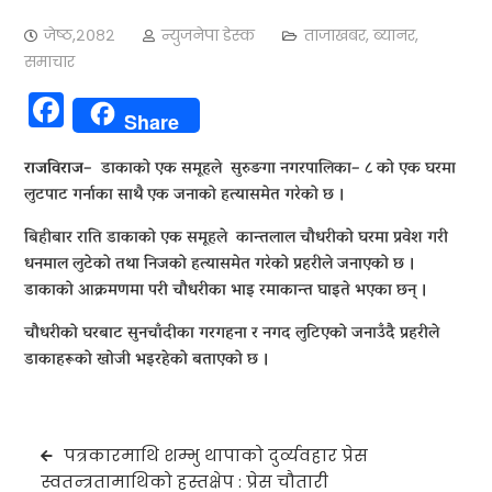
जेष्ठ,२०८२
न्युजनेपा डेस्क
ताजाखबर
,
ब्यानर
,
समाचार
Facebook
Share
राजविराज
– डाकाको एक समूहले सुरुङगा नगरपालिका– ८ को एक घरमा
लुटपाट गर्नाका साथै एक जनाको हत्यासमेत गरेको छ ।
बिहीबार राति डाकाको एक समूहले कान्तलाल चौधरीको घरमा प्रवेश गरी
धनमाल लुटेको तथा निजको हत्यासमेत गरेको प्रहरीले जनाएको छ ।
डाकाको आक्रमणमा परी चौधरीका भाइ रमाकान्त घाइते भएका छन् ।
चौधरीको घरबाट सुनचाँदीका गरगहना र नगद लुटिएको जनाउँदै प्रहरीले
डाकाहरूको खोजी भइरहेको बताएको छ ।
Post
पत्रकारमाथि शम्भु थापाको दुर्व्यवहार प्रेस
navigation
स्वतन्त्रतामाथिको हस्तक्षेप : प्रेस चौतारी