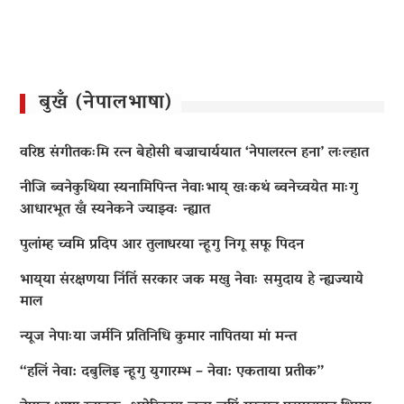
बुखँ (नेपालभाषा)
वरिष्ठ संगीतकःमि रत्न बेहोसी बज्राचार्ययात ‘नेपालरत्न हना’ लःल्हात
नीजि ब्वनेकुथिया स्यनामिपिन्त नेवाःभाय् खःकथं ब्वनेच्वयेत माःगु
आधारभूत खँ स्यनेकने ज्याझ्वः न्ह्यात
पुलांम्ह च्वमि प्रदिप आर तुलाधरया न्हूगु निगू सफू पिदन
भाय्‌या संरक्षणया निंतिं सरकार जक मखु नेवाः समुदाय हे न्ह्यज्याये
माल
न्यूज नेपाःया जर्मनि प्रतिनिधि कुमार नापितया मां मन्त
“हलिं नेवा: दबुलिइ न्हूगु युगारम्भ – नेवा: एकताया प्रतीक”