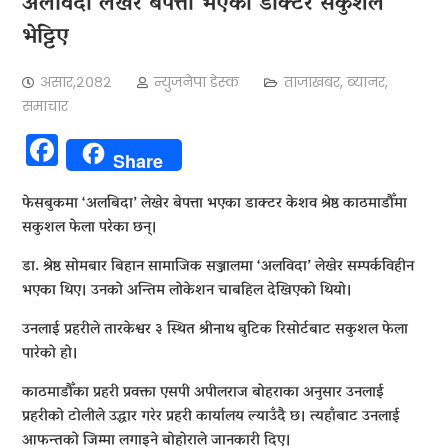
अलविदा लेखेर बेपत्ता भएका डाक्टर सकुशल
भेट्टिए
असार,२०८२
न्युजनेपा डेस्क
ताजाखबर
,
ब्यानर
,
समाचार
Facebook
Share
फेसबुकमा ‘अलबिदा’ लेखेर बेपत्ता भएका डाक्टर केशव श्रेष्ठ काठमाडौँमा
सकुशल फेला परेका छन्।
डा. श्रेष्ठ सोमबार बिहान सामाजिक सञ्जालमा ‘अलविदा’ लेखेर सम्पर्कविहीन
भएका थिए। उनको अन्तिम लोकेशन चाबहिल देखिएको थियो।
उनलाई प्रहरीले तारकेश्वर ३ स्थित श्रीनाथ बुटिक रिसोर्टबाट सकुशल फेला
पारेको हो।
काठमाडौँका प्रहरी प्रवक्ता एसपी अपीलराज बोहराका अनुसार उनलाई
प्रहरीको टोलीले उद्धार गरेर प्रहरी कार्यालय ल्याउँदै छ। त्यहाँबाट उनलाई
आफन्तको जिम्मा लगाइने बोहोराले जानकारी दिए।