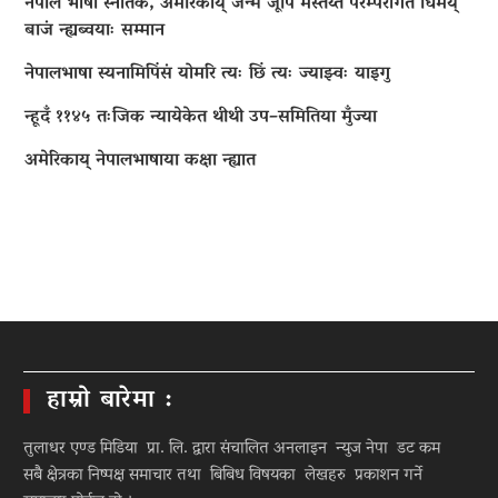
नेपाल भाषा स्नातक, अमेरिकाय् जन्म जूपिं मस्तय्त परम्परागत धिमय्
बाजं न्ह्यब्वयाः सम्मान
नेपालभाषा स्यनामिपिंसं योमरि त्यः छिं त्यः ज्याझ्वः याइगु
न्हूदँ ११४५ तःजिक न्यायेकेत थीथी उप–समितिया मुँज्या
अमेरिकाय् नेपालभाषाया कक्षा न्ह्यात
हाम्रो बारेमा :
तुलाधर एण्ड मिडिया प्रा. लि. द्वारा संचालित अनलाइन न्युज नेपा डट कम
सबै क्षेत्रका निष्पक्ष समाचार तथा बिबिध विषयका लेखहरु प्रकाशन गर्ने