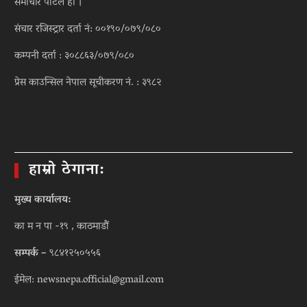
समाचार पोर्टल हो ।
संचार रजिस्ट्रार दर्ता नं: ००१९०/०७९/०८०
कम्पनी दर्ता : ३०८८६३/०७९/०८०
प्रेस काउन्सिल नेपाल सूचीकरण नं. : ३९८२
हाम्रो ठेगाना:
मुख्य कार्यालय:
का म न पा -१९ , काठमाडौं
सम्पर्क –
९८४१२५०५५६
ईमेल: newsnepa.official@gmail.com