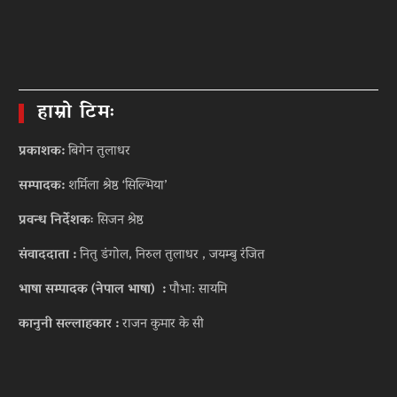
हाम्रो टिमः
प्रकाशक:
बिगेन तुलाधर
सम्पादक:
शर्मिला श्रेष्ठ ‘सिल्भिया’
प्रवन्ध निर्देशकः
सिजन श्रेष्ठ
संवाददाता :
नितु डंगोल, निरुल तुलाधर , जयम्बु रंजित
भाषा सम्पादक (नेपाल भाषा) :
पौभा: सायमि
कानुनी सल्लाहकार :
राजन कुमार के सी