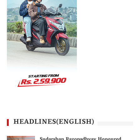
HEADLINES(ENGLISH)
Sudarshan Razopadhyay Honoured