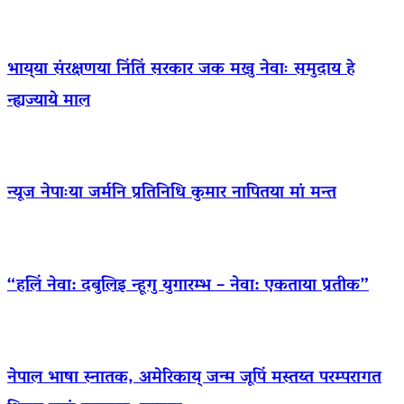
भाय्‌या संरक्षणया निंतिं सरकार जक मखु नेवाः समुदाय हे
न्ह्यज्याये माल
न्यूज नेपाःया जर्मनि प्रतिनिधि कुमार नापितया मां मन्त
“हलिं नेवा: दबुलिइ न्हूगु युगारम्भ – नेवा: एकताया प्रतीक”
नेपाल भाषा स्नातक, अमेरिकाय् जन्म जूपिं मस्तय्त परम्परागत