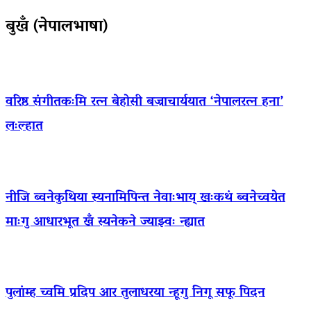
बुखँ (नेपालभाषा)
वरिष्ठ संगीतकःमि रत्न बेहोसी बज्राचार्ययात ‘नेपालरत्न हना’
लःल्हात
नीजि ब्वनेकुथिया स्यनामिपिन्त नेवाःभाय् खःकथं ब्वनेच्वयेत
माःगु आधारभूत खँ स्यनेकने ज्याझ्वः न्ह्यात
पुलांम्ह च्वमि प्रदिप आर तुलाधरया न्हूगु निगू सफू पिदन