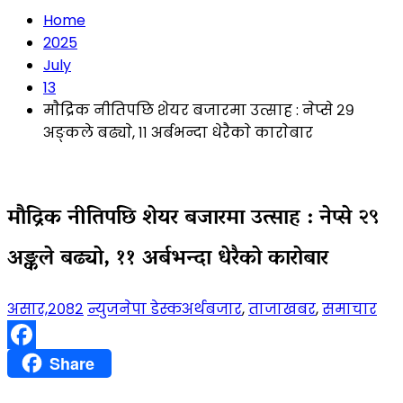
Home
2025
July
13
माैद्रिक नीतिपछि शेयर बजारमा उत्साह : नेप्से २९
अङ्कले बढ्याे, ११ अर्बभन्दा धेरैकाे काराेबार
माैद्रिक नीतिपछि शेयर बजारमा उत्साह : नेप्से २९
अङ्कले बढ्याे, ११ अर्बभन्दा धेरैकाे काराेबार
असार,२०८२
न्युजनेपा डेस्क
अर्थबजार
,
ताजाखबर
,
समाचार
Facebook
Share