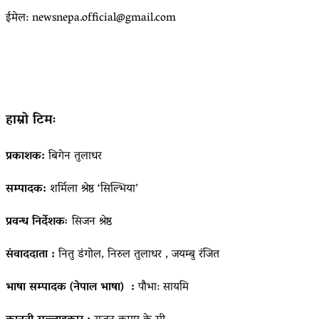
ईमेल: newsnepa.official@gmail.com
हाम्रो टिमः
प्रकाशक:
बिगेन तुलाधर
सम्पादक:
शर्मिला श्रेष्ठ ‘सिल्भिया’
प्रवन्ध निर्देशकः
सिजन श्रेष्ठ
संवाददाता :
नितु डंगोल, निरुल तुलाधर , जयम्बु रंजित
भाषा सम्पादक (नेपाल भाषा) :
पौभा: सायमि