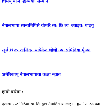
धिमय् बाजं न्ह्यब्वयाः सम्मान
नेपालभाषा स्यनामिपिंसं योमरि त्यः छिं त्यः ज्याझ्वः याइगु
न्हूदँ ११४५ तःजिक न्यायेकेत थीथी उप–समितिया मुँज्या
अमेरिकाय् नेपालभाषाया कक्षा न्ह्यात
हाम्रो बारेमा :
तुलाधर एण्ड मिडिया प्रा. लि. द्वारा संचालित अनलाइन न्युज नेपा डट कम