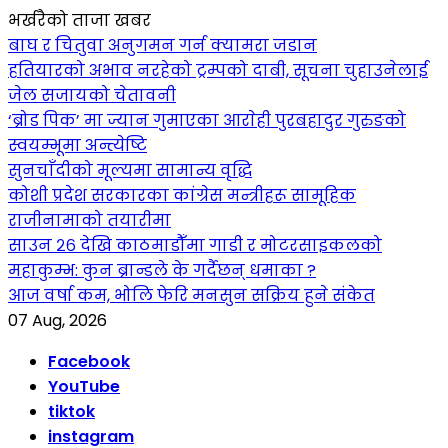
भर्खरैको ताजा खबर
बाघ र चितुवा अनुगमन गर्न क्यामरा जडान
हतियारको अभाव नरहेको ट्रम्पको दाबी, सूचना चुहाउनेलाई
जेल सजायको चेतावनी
‘ब्रोड पिक’ मा ज्यान गुमाएका आराेही पुरबहादुर गुरुङको
स्वयम्भूमा अन्त्येष्टि
सुनचाँदीको मूल्यमा सामान्य वृद्धि
कोशी प्रदेश सरकारका कांग्रेस मन्त्रीहरू सामूहिक
राजीनामाको तयारीमा
साउन २६ देखि काठमाडौँमा गाडी र मोटरसाइकलको
महाकुम्भ: कुन ब्रान्डले के गर्दैछन् धमाका ?
आज वर्षा कम, भोलि फेरि मनसुन सक्रिय हुने संकेत
07 Aug, 2026
Facebook
YouTube
tiktok
instagram