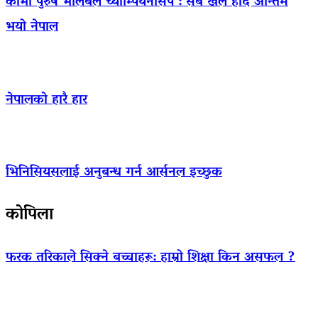
काभा पुरुष भलिबल च्याम्पियनसिप : सबै खेल हार्दै अन्तिम
भयो नेपाल
नेपालको हारै हार
भिनिसियसलाई अनुबन्ध गर्न आर्सनल इच्छुक
कोपिला
फरक तरिकाले सिक्ने बच्चाहरू: हाम्रो शिक्षा किन असफल ?