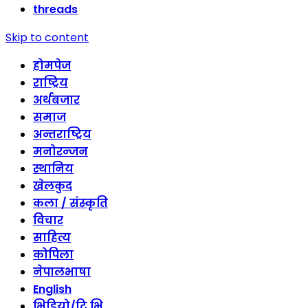
threads
Skip to content
होमपेज
राष्ट्रिय
अर्थबजार
समाज
अन्तराष्ट्रिय
मनोरन्जन
स्थानिय
खेलकुद
कला / संस्कृति
विचार
साहित्य
कोपिला
नेपालभाषा
English
भिडियो/टि भि