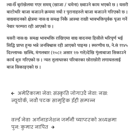
त्वाःछेँ बुरांखेलमा गएर समय् (खाजा / चमेना) ख्वाउने काम भएको छ । यसरी
बाटोभरि बाजा बजाउने क्रममा नयाँ र पुरानाहरुले बाजा बजाउने गरिएको छ ।
वाद्यवादनको क्षेत्रमा नासःद्य समक्ष निकै आस्था राखी भावभक्तिपूर्वक पूजा गर्ने
नेवार परम्परा रही आएको छ ।
यसरी नासःद्यः समक्ष भावभक्ति राखिएमा वाद्य वादनमा हिसीले भरिपूर्ण भई
सिद्धि प्राप्त हुन्छ भन्ने जनविश्वास रही आएको पाइन्छ । स्मरणीय छ, ने.सं
११४५
दिल्लाथ्वः खस्थि, मंगलबार (२०८२ असार २७ गते)देखि गुंलाबाजा सिकाउने
कार्य शुरु गरिएको छ । न्यत तुलाधरका परिवारका छोराछोरी लगायतलाई
बाज सिकाइएको छ ।
Post
अमेरिकामा नेवा: संस्कृति जोगाउदै नेवा: नख:
navigation
न्यूयोर्क, नवौं पटक सामुहिक ईही सम्पन्न
वर्ल्ड नेवाः अर्गनाइजेशन जर्मनी च्याप्टरको अध्यक्षमा
पुन: कुमार नापित