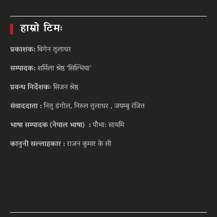
हाम्रो टिमः
प्रकाशक:
बिगेन तुलाधर
सम्पादक:
शर्मिला श्रेष्ठ ‘सिल्भिया’
प्रवन्ध निर्देशकः
सिजन श्रेष्ठ
संवाददाता :
नितु डंगोल, निरुल तुलाधर , जयम्बु रंजित
भाषा सम्पादक (नेपाल भाषा) :
पौभा: सायमि
कानुनी सल्लाहकार :
राजन कुमार के सी