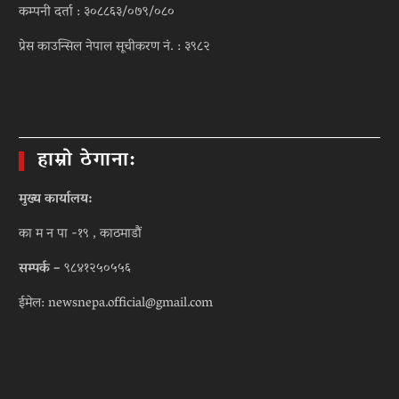
कम्पनी दर्ता : ३०८८६३/०७९/०८०
प्रेस काउन्सिल नेपाल सूचीकरण नं. : ३९८२
हाम्रो ठेगाना:
मुख्य कार्यालय:
का म न पा -१९ , काठमाडौं
सम्पर्क –
९८४१२५०५५६
ईमेल: newsnepa.official@gmail.com