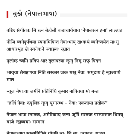
बुखँ (नेपालभाषा)
वरिष्ठ संगीतकःमि रत्न बेहोसी बज्राचार्ययात ‘नेपालरत्न हना’ लःल्हात
नीजि ब्वनेकुथिया स्यनामिपिन्त नेवाःभाय् खःकथं ब्वनेच्वयेत माःगु
आधारभूत खँ स्यनेकने ज्याझ्वः न्ह्यात
पुलांम्ह च्वमि प्रदिप आर तुलाधरया न्हूगु निगू सफू पिदन
भाय्‌या संरक्षणया निंतिं सरकार जक मखु नेवाः समुदाय हे न्ह्यज्याये
माल
न्यूज नेपाःया जर्मनि प्रतिनिधि कुमार नापितया मां मन्त
“हलिं नेवा: दबुलिइ न्हूगु युगारम्भ – नेवा: एकताया प्रतीक”
नेपाल भाषा स्नातक, अमेरिकाय् जन्म जूपिं मस्तय्त परम्परागत धिमय्
बाजं न्ह्यब्वयाः सम्मान
नेपालभाषा स्यनामिपिंसं योमरि त्यः छिं त्यः ज्याझ्वः याइगु