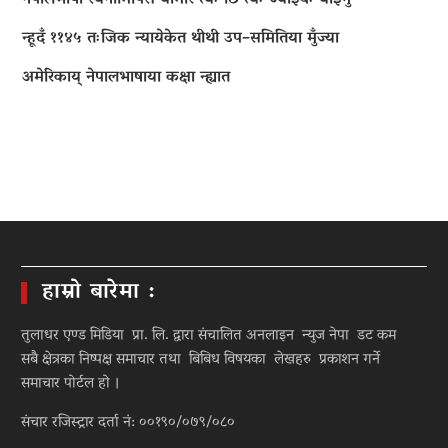
न्हूदँ ११४५ तःजिक न्यायेकेत थीथी उप–समितिया मुँज्या
अमेरिकाय् नेपालभाषाया कक्षा न्ह्यात
हाम्रो बारेमा :
तुलाधर एण्ड मिडिया प्रा. लि. द्वारा संचालित अनलाइन न्युज नेपा डट कम
सबै क्षेत्रका निष्पक्ष समाचार तथा बिबिध विषयका लेखहरु प्रकाशन गर्ने
समाचार पोर्टल हो ।
संचार रजिस्ट्रार दर्ता नं: ००१९०/०७९/०८०