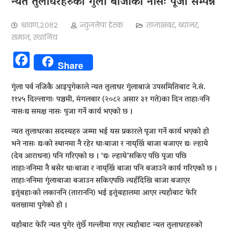
न्यत तुलाधरहरुका गुंला बाजाको नासः पूजा सम्पन्न
श्रावण,२०८२
न्युजनेपा डेस्क
ताजाखबर
,
ब्यानर
,
समाज
,
स्थानिय
Facebook
Share
गुंला पर्व नजिकै आइपुगेकाले न्यत तुलाधर गुंलाबाजं उपसमितिबाट ने.सं.
११४५ दिल्लागाः पञ्चमी, मंगलबार (२०८२ असार ३१ गते)का दिन ताहाःननि
नासःद्य समक्ष नासः पुजा गर्ने कार्य भएको छ ।
न्यत तुलाधरका सदस्यहरु जम्मा भई यस प्रकारले पूजा गर्ने कार्य भएको हो
भने नासः द्यःको स्थानमा नै रहेर धाःबाजा र नाय्‌खिं बाजा बजाएर द्यः ल्हाये
(देव आराधना) पनि गरिएको छ । ‘द्यः ल्हाये’सकिए पछि पूजा पछि
ताहाःननिमा नै बसेर धाःबाजा र नाय्‌खिं बाजा पनि बजाउने कार्य गरिएको छ ।
ताहाःननिमा गुंलाबाजा बजाउन सकिएपछि त्यहीँदेखि बाजा बजाएर
इतुंबहाःको लकाननि (ताराननि) भई इतुंबहालमा आएर त्यहाँबाट फेरि
यतखामा पुगेको हो ।
यहाँबाट फेरि न्यत पुगेर तुंछेँ गल्लीमा गएर त्यहाँबाट न्यत तुलाधरहरुको