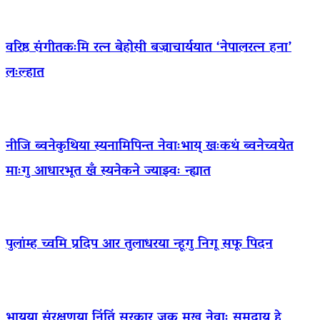
वरिष्ठ संगीतकःमि रत्न बेहोसी बज्राचार्ययात ‘नेपालरत्न हना’
लःल्हात
नीजि ब्वनेकुथिया स्यनामिपिन्त नेवाःभाय् खःकथं ब्वनेच्वयेत
माःगु आधारभूत खँ स्यनेकने ज्याझ्वः न्ह्यात
पुलांम्ह च्वमि प्रदिप आर तुलाधरया न्हूगु निगू सफू पिदन
भाय्‌या संरक्षणया निंतिं सरकार जक मखु नेवाः समुदाय हे