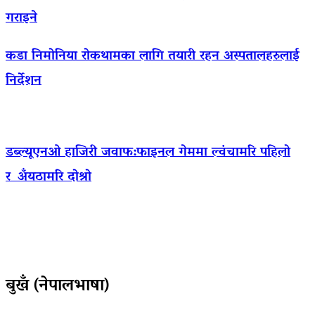
गराइने
कडा निमोनिया रोकथामका लागि तयारी रहन अस्पतालहरुलाई
निर्देशन
डब्ल्यूएनओ हाजिरी जवाफ:फाइनल गेममा ल्वंचामरि पहिलो
र अँयठामरि दोश्रो
बुखँ (नेपालभाषा)