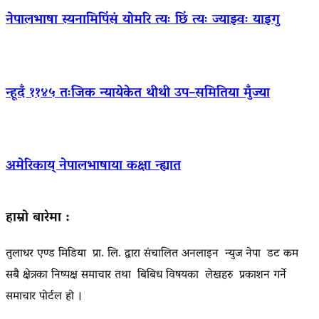
नेपालभाषा स्यनामिपिंसं योमरि त्यः छिं त्यः ज्याझ्वः याइगु
न्हूदँ ११४५ तःजिक न्यायेकेत थीथी उप–समितिया मुँज्या
अमेरिकाय् नेपालभाषाया कक्षा न्ह्यात
हाम्रो बारेमा :
तुलाधर एण्ड मिडिया प्रा. लि. द्वारा संचालित अनलाइन न्युज नेपा डट कम
सबै क्षेत्रका निष्पक्ष समाचार तथा बिबिध विषयका लेखहरु प्रकाशन गर्ने
समाचार पोर्टल हो ।