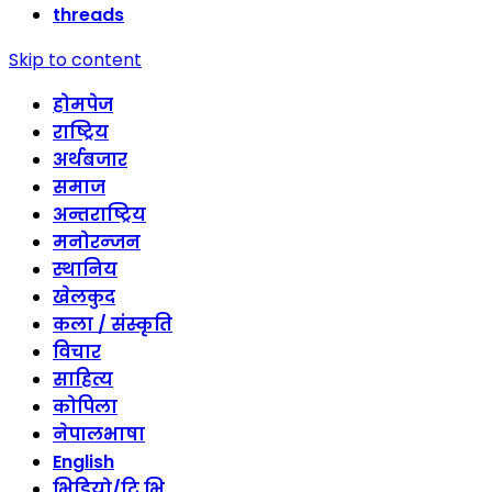
threads
Skip to content
होमपेज
राष्ट्रिय
अर्थबजार
समाज
अन्तराष्ट्रिय
मनोरन्जन
स्थानिय
खेलकुद
कला / संस्कृति
विचार
साहित्य
कोपिला
नेपालभाषा
English
भिडियो/टि भि