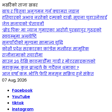
भर्खरैको ताजा खबर
बाघ र चितुवा अनुगमन गर्न क्यामरा जडान
हतियारको अभाव नरहेको ट्रम्पको दाबी, सूचना चुहाउनेलाई
जेल सजायको चेतावनी
‘ब्रोड पिक’ मा ज्यान गुमाएका आराेही पुरबहादुर गुरुङको
स्वयम्भूमा अन्त्येष्टि
सुनचाँदीको मूल्यमा सामान्य वृद्धि
कोशी प्रदेश सरकारका कांग्रेस मन्त्रीहरू सामूहिक
राजीनामाको तयारीमा
साउन २६ देखि काठमाडौँमा गाडी र मोटरसाइकलको
महाकुम्भ: कुन ब्रान्डले के गर्दैछन् धमाका ?
आज वर्षा कम, भोलि फेरि मनसुन सक्रिय हुने संकेत
07 Aug, 2026
Facebook
YouTube
tiktok
instagram