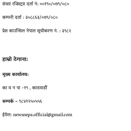
संचार रजिस्ट्रार दर्ता नं: ००१९०/०७९/०८०
कम्पनी दर्ता : ३०८८६३/०७९/०८०
प्रेस काउन्सिल नेपाल सूचीकरण नं. : ३९८२
हाम्रो ठेगाना:
मुख्य कार्यालय:
का म न पा -१९ , काठमाडौं
सम्पर्क –
९८४१२५०५५६
ईमेल: newsnepa.official@gmail.com