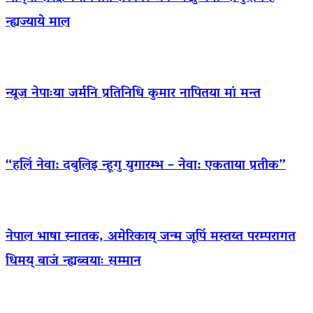
न्ह्यज्याये माल
न्यूज नेपाःया जर्मनि प्रतिनिधि कुमार नापितया मां मन्त
“हलिं नेवा: दबुलिइ न्हूगु युगारम्भ – नेवा: एकताया प्रतीक”
नेपाल भाषा स्नातक, अमेरिकाय् जन्म जूपिं मस्तय्त परम्परागत
धिमय् बाजं न्ह्यब्वयाः सम्मान