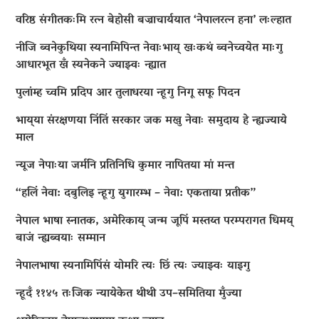
वरिष्ठ संगीतकःमि रत्न बेहोसी बज्राचार्ययात ‘नेपालरत्न हना’ लःल्हात
नीजि ब्वनेकुथिया स्यनामिपिन्त नेवाःभाय् खःकथं ब्वनेच्वयेत माःगु
आधारभूत खँ स्यनेकने ज्याझ्वः न्ह्यात
पुलांम्ह च्वमि प्रदिप आर तुलाधरया न्हूगु निगू सफू पिदन
भाय्‌या संरक्षणया निंतिं सरकार जक मखु नेवाः समुदाय हे न्ह्यज्याये
माल
न्यूज नेपाःया जर्मनि प्रतिनिधि कुमार नापितया मां मन्त
“हलिं नेवा: दबुलिइ न्हूगु युगारम्भ – नेवा: एकताया प्रतीक”
नेपाल भाषा स्नातक, अमेरिकाय् जन्म जूपिं मस्तय्त परम्परागत धिमय्
बाजं न्ह्यब्वयाः सम्मान
नेपालभाषा स्यनामिपिंसं योमरि त्यः छिं त्यः ज्याझ्वः याइगु
न्हूदँ ११४५ तःजिक न्यायेकेत थीथी उप–समितिया मुँज्या