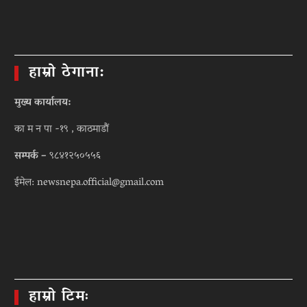
हाम्रो ठेगाना:
मुख्य कार्यालय:
का म न पा -१९ , काठमाडौं
सम्पर्क –
९८४१२५०५५६
ईमेल: newsnepa.official@gmail.com
हाम्रो टिमः