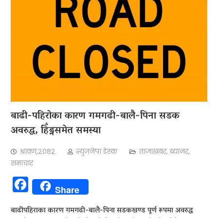
बाढी-पहिरोका कारण गमगढी-बालै-पिना सडक
अवरुद्ध, हिँड्नसमेत समस्या
श्रावण,२०८२
न्युजनेपा डेस्क
ताजाखबर
,
ब्यानर
,
समाचार
Facebook
Share
बाढीपहिराका कारण गमगढी-बालै-पिना सडकखण्ड पूर्ण रूपमा अवरुद्ध