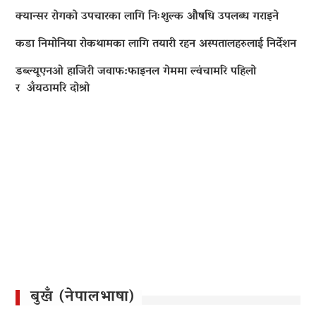
क्यान्सर रोगको उपचारका लागि निःशुल्क औषधि उपलब्ध गराइने
कडा निमोनिया रोकथामका लागि तयारी रहन अस्पतालहरुलाई निर्देशन
डब्ल्यूएनओ हाजिरी जवाफ:फाइनल गेममा ल्वंचामरि पहिलो
र अँयठामरि दोश्रो
बुखँ (नेपालभाषा)