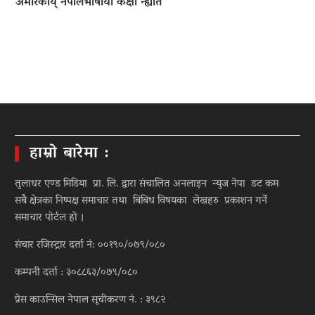
अमेरिकाय् नेपालभाषाया कक्षा न्ह्यात
हाम्रो बारेमा :
तुलाधर एण्ड मिडिया प्रा. लि. द्वारा संचालित अनलाइन न्युज नेपा डट कम
सबै क्षेत्रका निष्पक्ष समाचार तथा बिबिध विषयका लेखहरु प्रकाशन गर्ने
समाचार पोर्टल हो ।
संचार रजिस्ट्रार दर्ता नं: ००१९०/०७९/०८०
कम्पनी दर्ता : ३०८८६३/०७९/०८०
प्रेस काउन्सिल नेपाल सूचीकरण नं. : ३९८२