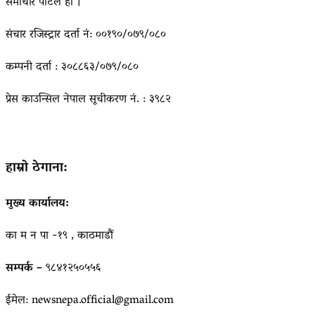
समाचार पोर्टल हो ।
संचार रजिस्ट्रार दर्ता नं: ००१९०/०७९/०८०
कम्पनी दर्ता : ३०८८६३/०७९/०८०
प्रेस काउन्सिल नेपाल सूचीकरण नं. : ३९८२
हाम्रो ठेगाना:
मुख्य कार्यालय:
का म न पा -१९ , काठमाडौं
सम्पर्क –
९८४१२५०५५६
ईमेल: newsnepa.official@gmail.com