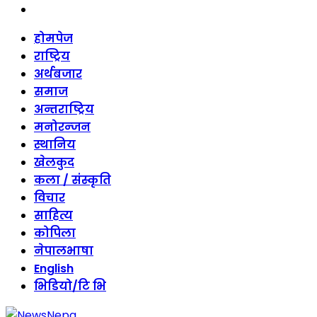
threads
Skip
होमपेज
to
राष्ट्रिय
content
अर्थबजार
समाज
अन्तराष्ट्रिय
मनोरन्जन
स्थानिय
खेलकुद
कला / संस्कृति
विचार
साहित्य
कोपिला
नेपालभाषा
English
भिडियो/टि भि