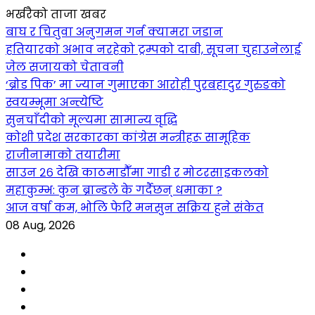
भर्खरैको ताजा खबर
बाघ र चितुवा अनुगमन गर्न क्यामरा जडान
हतियारको अभाव नरहेको ट्रम्पको दाबी, सूचना चुहाउनेलाई
जेल सजायको चेतावनी
‘ब्रोड पिक’ मा ज्यान गुमाएका आराेही पुरबहादुर गुरुङको
स्वयम्भूमा अन्त्येष्टि
सुनचाँदीको मूल्यमा सामान्य वृद्धि
कोशी प्रदेश सरकारका कांग्रेस मन्त्रीहरू सामूहिक
राजीनामाको तयारीमा
साउन २६ देखि काठमाडौँमा गाडी र मोटरसाइकलको
महाकुम्भ: कुन ब्रान्डले के गर्दैछन् धमाका ?
आज वर्षा कम, भोलि फेरि मनसुन सक्रिय हुने संकेत
08 Aug, 2026
Facebook
YouTube
tiktok
instagram