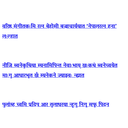
वरिष्ठ संगीतकःमि रत्न बेहोसी बज्राचार्ययात ‘नेपालरत्न हना’
लःल्हात
नीजि ब्वनेकुथिया स्यनामिपिन्त नेवाःभाय् खःकथं ब्वनेच्वयेत
माःगु आधारभूत खँ स्यनेकने ज्याझ्वः न्ह्यात
पुलांम्ह च्वमि प्रदिप आर तुलाधरया न्हूगु निगू सफू पिदन