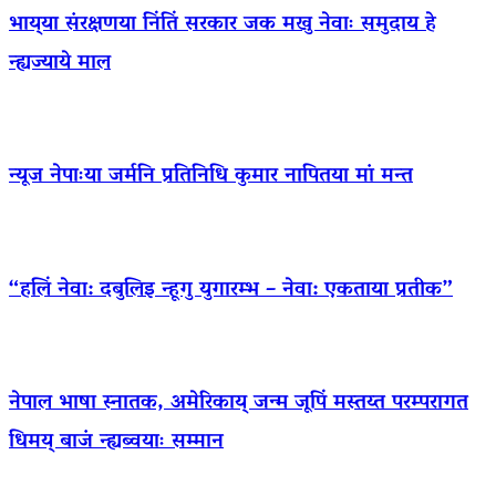
भाय्‌या संरक्षणया निंतिं सरकार जक मखु नेवाः समुदाय हे
न्ह्यज्याये माल
न्यूज नेपाःया जर्मनि प्रतिनिधि कुमार नापितया मां मन्त
“हलिं नेवा: दबुलिइ न्हूगु युगारम्भ – नेवा: एकताया प्रतीक”
नेपाल भाषा स्नातक, अमेरिकाय् जन्म जूपिं मस्तय्त परम्परागत
धिमय् बाजं न्ह्यब्वयाः सम्मान