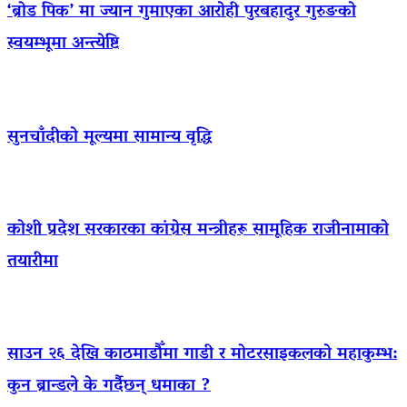
‘ब्रोड पिक’ मा ज्यान गुमाएका आराेही पुरबहादुर गुरुङको
स्वयम्भूमा अन्त्येष्टि
सुनचाँदीको मूल्यमा सामान्य वृद्धि
कोशी प्रदेश सरकारका कांग्रेस मन्त्रीहरू सामूहिक राजीनामाको
तयारीमा
साउन २६ देखि काठमाडौँमा गाडी र मोटरसाइकलको महाकुम्भ:
कुन ब्रान्डले के गर्दैछन् धमाका ?