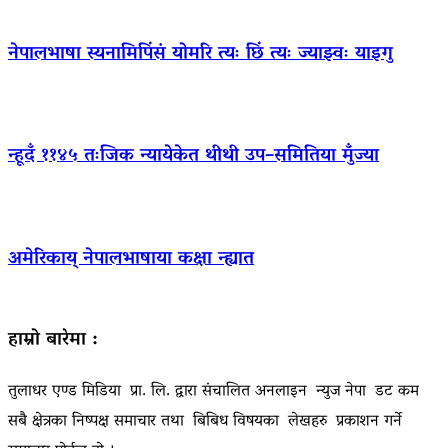
नेपालभाषा स्यनामिपिंसं योमरि त्यः छिं त्यः ज्याझ्वः याइगु
न्हूदँ ११४५ तःजिक न्यायेकेत थीथी उप–समितिया मुँज्या
अमेरिकाय् नेपालभाषाया कक्षा न्ह्यात
हाम्रो बारेमा :
तुलाधर एण्ड मिडिया प्रा. लि. द्वारा संचालित अनलाइन न्युज नेपा डट कम
सबै क्षेत्रका निष्पक्ष समाचार तथा बिबिध विषयका लेखहरु प्रकाशन गर्ने