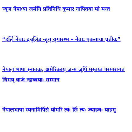
न्यूज नेपाःया जर्मनि प्रतिनिधि कुमार नापितया मां मन्त
“हलिं नेवा: दबुलिइ न्हूगु युगारम्भ – नेवा: एकताया प्रतीक”
नेपाल भाषा स्नातक, अमेरिकाय् जन्म जूपिं मस्तय्त परम्परागत
धिमय् बाजं न्ह्यब्वयाः सम्मान
नेपालभाषा स्यनामिपिंसं योमरि त्यः छिं त्यः ज्याझ्वः याइगु