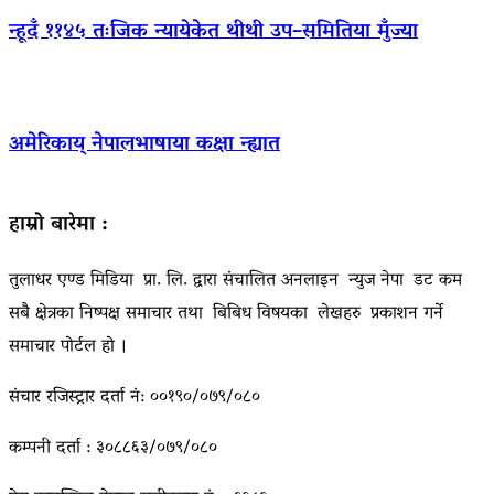
न्हूदँ ११४५ तःजिक न्यायेकेत थीथी उप–समितिया मुँज्या
अमेरिकाय् नेपालभाषाया कक्षा न्ह्यात
हाम्रो बारेमा :
तुलाधर एण्ड मिडिया प्रा. लि. द्वारा संचालित अनलाइन न्युज नेपा डट कम
सबै क्षेत्रका निष्पक्ष समाचार तथा बिबिध विषयका लेखहरु प्रकाशन गर्ने
समाचार पोर्टल हो ।
संचार रजिस्ट्रार दर्ता नं: ००१९०/०७९/०८०
कम्पनी दर्ता : ३०८८६३/०७९/०८०