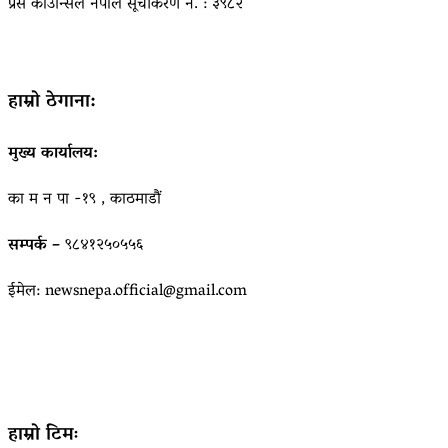
प्रेस काउन्सिल नेपाल सूचीकरण नं. : ३९८२
हाम्रो ठेगाना:
मुख्य कार्यालय:
का म न पा -१९ , काठमाडौं
सम्पर्क –
९८४१२५०५५६
ईमेल: newsnepa.official@gmail.com
हाम्रो टिमः