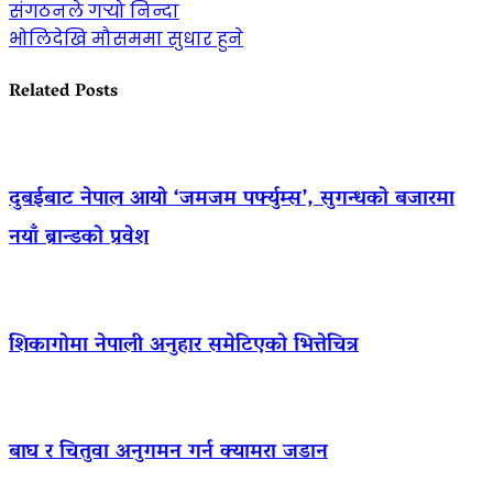
संगठनले गर्‍यो निन्दा
भोलिदेखि मौसममा सुधार हुने
Related Posts
दुबईबाट नेपाल आयो ‘जमजम पर्फ्युम्स’, सुगन्धको बजारमा
नयाँ ब्रान्डको प्रवेश
शिकागोमा नेपाली अनुहार समेटिएको भित्तेचित्र
बाघ र चितुवा अनुगमन गर्न क्यामरा जडान