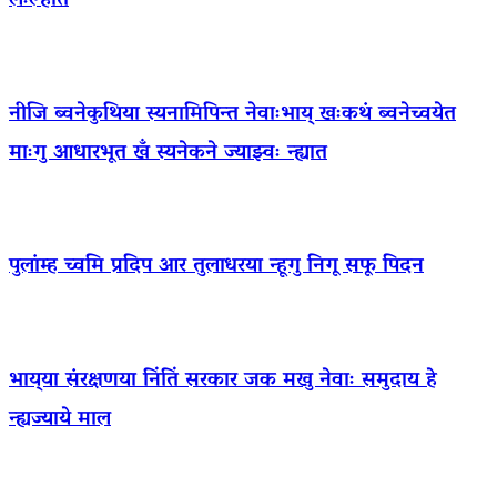
लःल्हात
नीजि ब्वनेकुथिया स्यनामिपिन्त नेवाःभाय् खःकथं ब्वनेच्वयेत
माःगु आधारभूत खँ स्यनेकने ज्याझ्वः न्ह्यात
पुलांम्ह च्वमि प्रदिप आर तुलाधरया न्हूगु निगू सफू पिदन
भाय्‌या संरक्षणया निंतिं सरकार जक मखु नेवाः समुदाय हे
न्ह्यज्याये माल