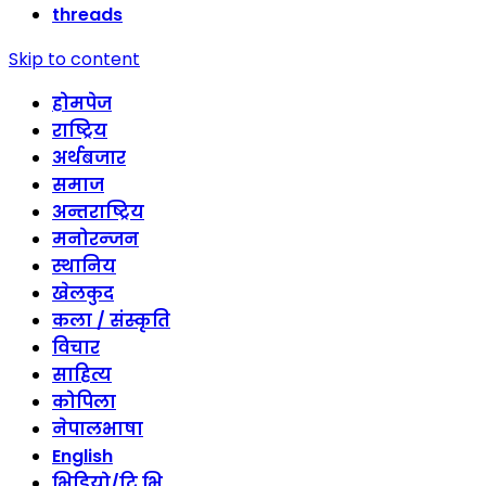
threads
Skip to content
होमपेज
राष्ट्रिय
अर्थबजार
समाज
अन्तराष्ट्रिय
मनोरन्जन
स्थानिय
खेलकुद
कला / संस्कृति
विचार
साहित्य
कोपिला
नेपालभाषा
English
भिडियो/टि भि