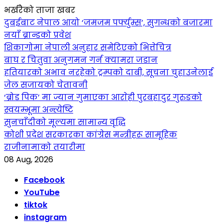
भर्खरैको ताजा खबर
दुबईबाट नेपाल आयो ‘जमजम पर्फ्युम्स’, सुगन्धको बजारमा
नयाँ ब्रान्डको प्रवेश
शिकागोमा नेपाली अनुहार समेटिएको भित्तेचित्र
बाघ र चितुवा अनुगमन गर्न क्यामरा जडान
हतियारको अभाव नरहेको ट्रम्पको दाबी, सूचना चुहाउनेलाई
जेल सजायको चेतावनी
‘ब्रोड पिक’ मा ज्यान गुमाएका आराेही पुरबहादुर गुरुङको
स्वयम्भूमा अन्त्येष्टि
सुनचाँदीको मूल्यमा सामान्य वृद्धि
कोशी प्रदेश सरकारका कांग्रेस मन्त्रीहरू सामूहिक
राजीनामाको तयारीमा
08 Aug, 2026
Facebook
YouTube
tiktok
instagram