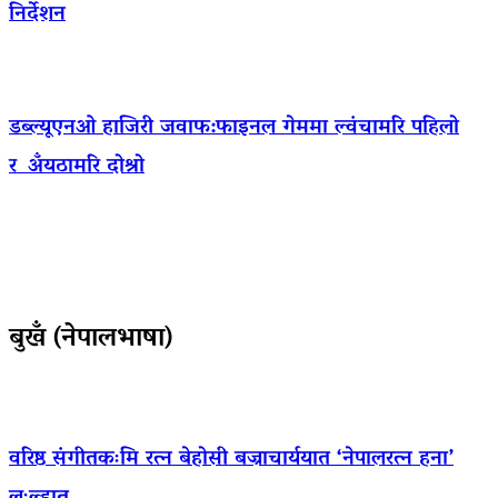
निर्देशन
डब्ल्यूएनओ हाजिरी जवाफ:फाइनल गेममा ल्वंचामरि पहिलो
र अँयठामरि दोश्रो
बुखँ (नेपालभाषा)
वरिष्ठ संगीतकःमि रत्न बेहोसी बज्राचार्ययात ‘नेपालरत्न हना’