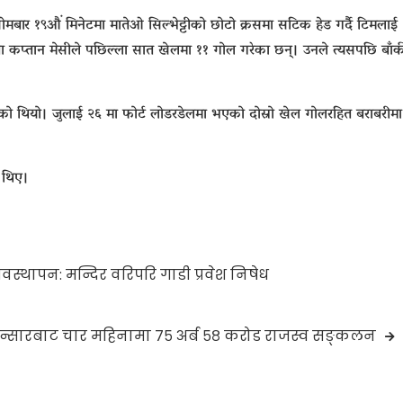
मबार १९औं मिनेटमा मातेओ सिल्भेट्टीको छोटो क्रसमा सटिक हेड गर्दै टिमलाई
ेता कप्तान मेसीले पछिल्ला सात खेलमा ११ गोल गरेका छन्। उनले त्यसपछि बाँक
ो थियो। जुलाई २६ मा फोर्ट लोडरडेलमा भएको दोस्रो खेल गोलरहित बराबरीमा
ा थिए।
स्थापन: मन्दिर वरिपरि गाडी प्रवेश निषेध
न्सारबाट चार महिनामा ७५ अर्ब ५८ करोड राजस्व सङ्कलन