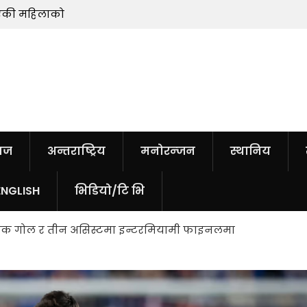
माएकी महिलाको
सुन तोलामा आठ हजारले बढ्यो
ाज
अन्तराष्ट्रिय
मनोरन्जन
स्थानिय
ENGLISH
भिडियो/टि भि
एक गोल र तीन असिस्टमा इन्टरमियामी फाइनलमा