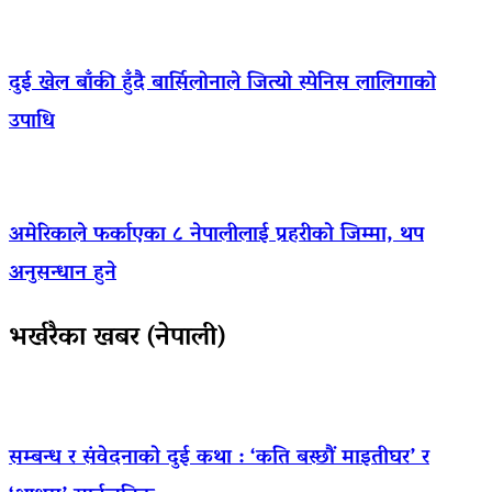
दुई खेल बाँकी हुँदै बार्सिलोनाले जित्यो स्पेनिस लालिगाको
उपाधि
अमेरिकाले फर्काएका ८ नेपालीलाई प्रहरीको जिम्मा, थप
अनुसन्धान हुने
भर्खरैका खबर (नेपाली)
सम्बन्ध र संवेदनाको दुई कथा : ‘कति बस्छौं माइतीघर’ र