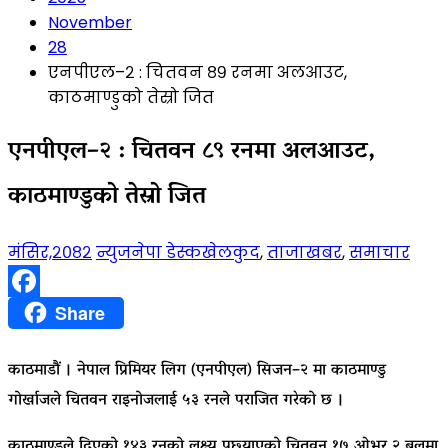
November
28
एनपीएल–२ : चितवन ८९ रनमा अलआउट,
काठमाण्डुको तेस्रो जित
एनपीएल–२ : चितवन ८९ रनमा अलआउट,
काठमाण्डुको तेस्रो जित
मंसिर,२०८२
न्युजनेपा डेस्क
खेलकुद
,
ताजाखबर
,
समाचार
Facebook
Share
काठमाडौं । नेपाल प्रिमियर लिग (एनपीएल) सिजन–२ मा काठमाण्डु
गोर्खाजले चितवन राइनोजलाई ५३ रनले पराजित गरेको छ ।
काठमाण्डुले दिएको १४३ रनको लक्ष्य पछ्याएको चितवन १७ ओभर २ बलमा