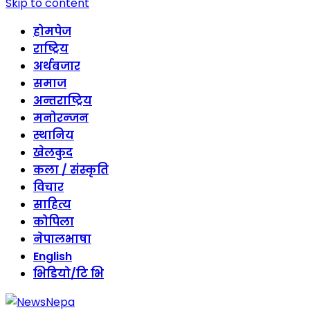
Skip to content
होमपेज
राष्ट्रिय
अर्थबजार
समाज
अन्तराष्ट्रिय
मनोरन्जन
स्थानिय
खेलकुद
कला / संस्कृति
विचार
साहित्य
कोपिला
नेपालभाषा
English
भिडियो/टि भि