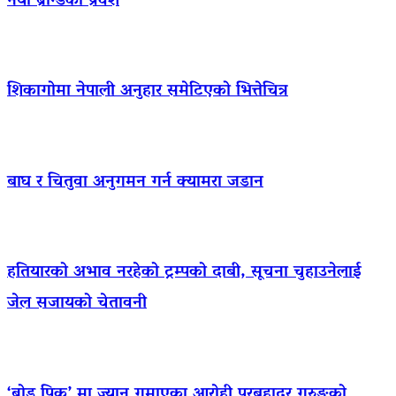
नयाँ ब्रान्डको प्रवेश
शिकागोमा नेपाली अनुहार समेटिएको भित्तेचित्र
बाघ र चितुवा अनुगमन गर्न क्यामरा जडान
हतियारको अभाव नरहेको ट्रम्पको दाबी, सूचना चुहाउनेलाई
जेल सजायको चेतावनी
‘ब्रोड पिक’ मा ज्यान गुमाएका आराेही पुरबहादुर गुरुङको