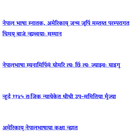
नेपाल भाषा स्नातक, अमेरिकाय् जन्म जूपिं मस्तय्त परम्परागत
धिमय् बाजं न्ह्यब्वयाः सम्मान
नेपालभाषा स्यनामिपिंसं योमरि त्यः छिं त्यः ज्याझ्वः याइगु
न्हूदँ ११४५ तःजिक न्यायेकेत थीथी उप–समितिया मुँज्या
अमेरिकाय् नेपालभाषाया कक्षा न्ह्यात