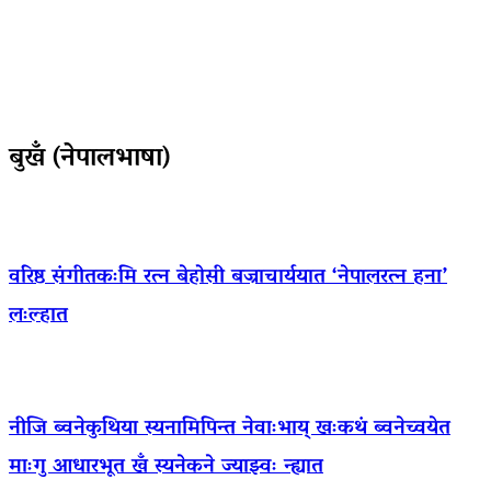
बुखँ (नेपालभाषा)
वरिष्ठ संगीतकःमि रत्न बेहोसी बज्राचार्ययात ‘नेपालरत्न हना’
लःल्हात
नीजि ब्वनेकुथिया स्यनामिपिन्त नेवाःभाय् खःकथं ब्वनेच्वयेत
माःगु आधारभूत खँ स्यनेकने ज्याझ्वः न्ह्यात