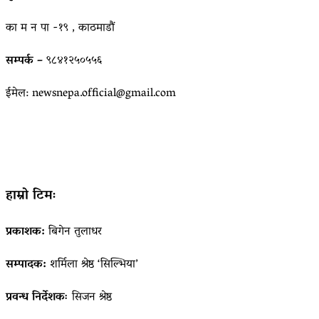
का म न पा -१९ , काठमाडौं
सम्पर्क –
९८४१२५०५५६
ईमेल: newsnepa.official@gmail.com
हाम्रो टिमः
प्रकाशक:
बिगेन तुलाधर
सम्पादक:
शर्मिला श्रेष्ठ ‘सिल्भिया’
प्रवन्ध निर्देशकः
सिजन श्रेष्ठ