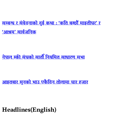
सम्बन्ध र संवेदनाको दुई कथा : ‘कति बस्छौं माइतीघर’ र
‘आश्रम’ सार्वजनिक
नेपाल स्की संघको सातौँ नियमित साधारण सभा
आइतबार सुनको भाउ एकैदिन तोलामा चार हजार
Headlines(English)