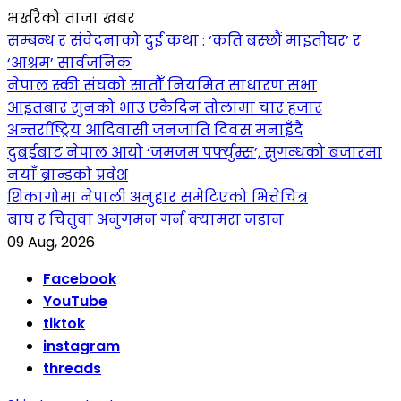
भर्खरैको ताजा खबर
सम्बन्ध र संवेदनाको दुई कथा : ‘कति बस्छौं माइतीघर’ र
‘आश्रम’ सार्वजनिक
नेपाल स्की संघको सातौँ नियमित साधारण सभा
आइतबार सुनको भाउ एकैदिन तोलामा चार हजार
अन्तर्राष्ट्रिय आदिवासी जनजाति दिवस मनाइँदै
दुबईबाट नेपाल आयो ‘जमजम पर्फ्युम्स’, सुगन्धको बजारमा
नयाँ ब्रान्डको प्रवेश
शिकागोमा नेपाली अनुहार समेटिएको भित्तेचित्र
बाघ र चितुवा अनुगमन गर्न क्यामरा जडान
09 Aug, 2026
Facebook
YouTube
tiktok
instagram
threads