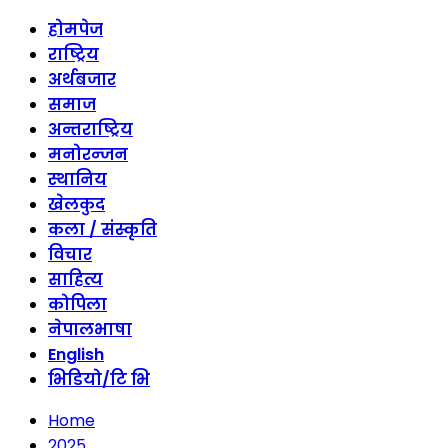
होमपेज
राष्ट्रिय
अर्थबजार
समाज
अन्तराष्ट्रिय
मनोरन्जन
स्थानिय
खेलकुद
कला / संस्कृति
विचार
साहित्य
कोपिला
नेपालभाषा
English
भिडियो/टि भि
Home
2025