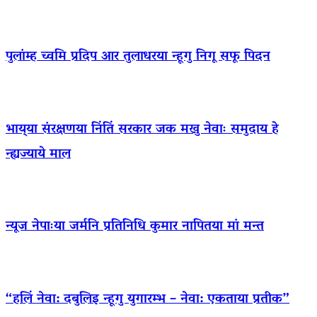
पुलांम्ह च्वमि प्रदिप आर तुलाधरया न्हूगु निगू सफू पिदन
भाय्‌या संरक्षणया निंतिं सरकार जक मखु नेवाः समुदाय हे
न्ह्यज्याये माल
न्यूज नेपाःया जर्मनि प्रतिनिधि कुमार नापितया मां मन्त
“हलिं नेवा: दबुलिइ न्हूगु युगारम्भ – नेवा: एकताया प्रतीक”