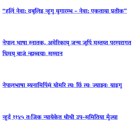
“हलिं नेवा: दबुलिइ न्हूगु युगारम्भ – नेवा: एकताया प्रतीक”
नेपाल भाषा स्नातक, अमेरिकाय् जन्म जूपिं मस्तय्त परम्परागत
धिमय् बाजं न्ह्यब्वयाः सम्मान
नेपालभाषा स्यनामिपिंसं योमरि त्यः छिं त्यः ज्याझ्वः याइगु
न्हूदँ ११४५ तःजिक न्यायेकेत थीथी उप–समितिया मुँज्या