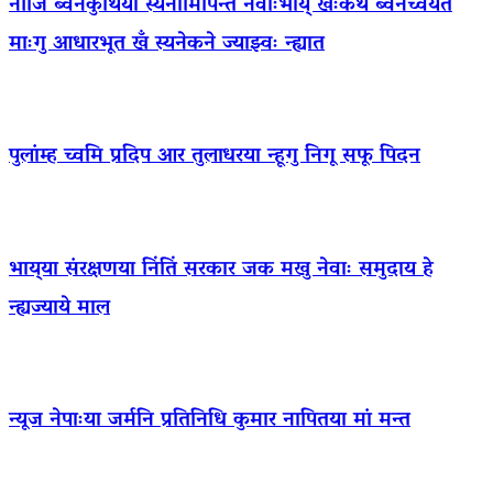
नीजि ब्वनेकुथिया स्यनामिपिन्त नेवाःभाय् खःकथं ब्वनेच्वयेत
माःगु आधारभूत खँ स्यनेकने ज्याझ्वः न्ह्यात
पुलांम्ह च्वमि प्रदिप आर तुलाधरया न्हूगु निगू सफू पिदन
भाय्‌या संरक्षणया निंतिं सरकार जक मखु नेवाः समुदाय हे
न्ह्यज्याये माल
न्यूज नेपाःया जर्मनि प्रतिनिधि कुमार नापितया मां मन्त