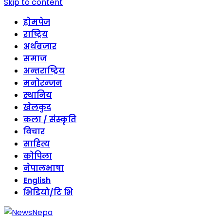
Skip to content
होमपेज
राष्ट्रिय
अर्थबजार
समाज
अन्तराष्ट्रिय
मनोरन्जन
स्थानिय
खेलकुद
कला / संस्कृति
विचार
साहित्य
कोपिला
नेपालभाषा
English
भिडियो/टि भि