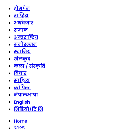
होमपेज
राष्ट्रिय
अर्थबजार
समाज
अन्तराष्ट्रिय
मनोरन्जन
स्थानिय
खेलकुद
कला / संस्कृति
विचार
साहित्य
कोपिला
नेपालभाषा
English
भिडियो/टि भि
Home
2025