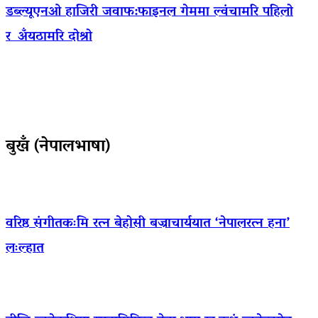
डब्ल्यूएनओ हाजिरी जवाफ:फाइनल गेममा ल्वंचामरि पहिलो
र अँयठामरि दोश्रो
बुखँ (नेपालभाषा)
वरिष्ठ संगीतकःमि रत्न बेहोसी बज्राचार्ययात ‘नेपालरत्न हना’
लःल्हात