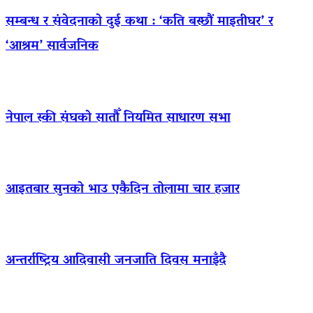
सम्बन्ध र संवेदनाको दुई कथा : ‘कति बस्छौं माइतीघर’ र
‘आश्रम’ सार्वजनिक
नेपाल स्की संघको सातौँ नियमित साधारण सभा
आइतबार सुनको भाउ एकैदिन तोलामा चार हजार
अन्तर्राष्ट्रिय आदिवासी जनजाति दिवस मनाइँदै