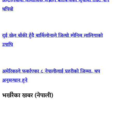
अस्ट्रेलियामा सामाजिक सञ्जाल प्रतिबन्धको सूचीमा रेडिट पनि
थपियो
दुई खेल बाँकी हुँदै बार्सिलोनाले जित्यो स्पेनिस लालिगाको
उपाधि
अमेरिकाले फर्काएका ८ नेपालीलाई प्रहरीको जिम्मा, थप
अनुसन्धान हुने
भर्खरैका खबर (नेपाली)