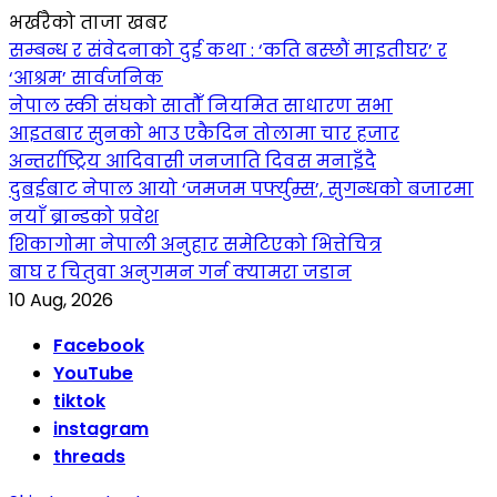
भर्खरैको ताजा खबर
सम्बन्ध र संवेदनाको दुई कथा : ‘कति बस्छौं माइतीघर’ र
‘आश्रम’ सार्वजनिक
नेपाल स्की संघको सातौँ नियमित साधारण सभा
आइतबार सुनको भाउ एकैदिन तोलामा चार हजार
अन्तर्राष्ट्रिय आदिवासी जनजाति दिवस मनाइँदै
दुबईबाट नेपाल आयो ‘जमजम पर्फ्युम्स’, सुगन्धको बजारमा
नयाँ ब्रान्डको प्रवेश
शिकागोमा नेपाली अनुहार समेटिएको भित्तेचित्र
बाघ र चितुवा अनुगमन गर्न क्यामरा जडान
10 Aug, 2026
Facebook
YouTube
tiktok
instagram
threads