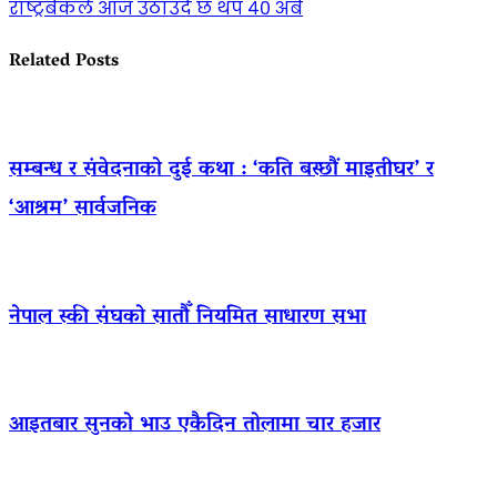
राष्ट्रबैँकले आज उठाउँदै छ थप ४० अर्ब
Related Posts
सम्बन्ध र संवेदनाको दुई कथा : ‘कति बस्छौं माइतीघर’ र
‘आश्रम’ सार्वजनिक
नेपाल स्की संघको सातौँ नियमित साधारण सभा
आइतबार सुनको भाउ एकैदिन तोलामा चार हजार