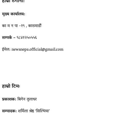
हाम्रो ठेगाना:
मुख्य कार्यालय:
का म न पा -१९ , काठमाडौं
सम्पर्क –
९८४१२५०५५६
ईमेल: newsnepa.official@gmail.com
हाम्रो टिमः
प्रकाशक:
बिगेन तुलाधर
सम्पादक:
शर्मिला श्रेष्ठ ‘सिल्भिया’