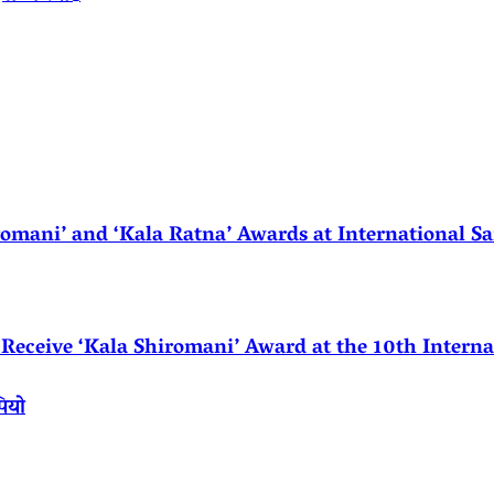
ani’ and ‘Kala Ratna’ Awards at International Sa
eceive ‘Kala Shiromani’ Award at the 10th Internat
पियो