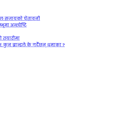
 जेल सजायको चेतावनी
ूमा अन्त्येष्टि
को तयारीमा
न ब्रान्डले के गर्दैछन् धमाका ?