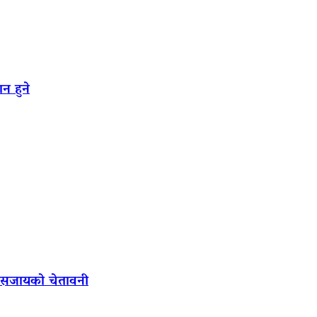
न हुने
ल सजायको चेतावनी