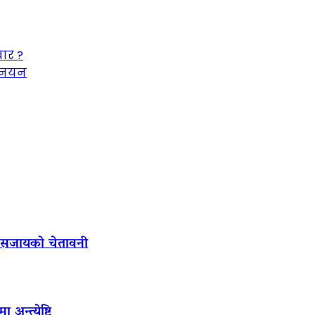
ार ?
नोनयन
ल सजायको चेतावनी
अन्त्येष्टि