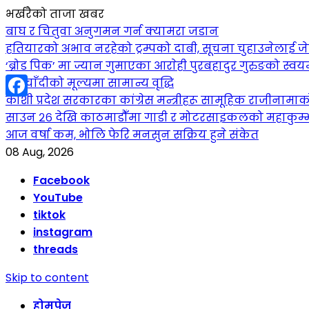
भर्खरैको ताजा खबर
बाघ र चितुवा अनुगमन गर्न क्यामरा जडान
हतियारको अभाव नरहेको ट्रम्पको दाबी, सूचना चुहाउनेलाई
‘ब्रोड पिक’ मा ज्यान गुमाएका आराेही पुरबहादुर गुरुङको स्वयम्भ
सुनचाँदीको मूल्यमा सामान्य वृद्धि
कोशी प्रदेश सरकारका कांग्रेस मन्त्रीहरू सामूहिक राजीनामा
Facebook
साउन २६ देखि काठमाडौँमा गाडी र मोटरसाइकलको महाकुम्भ: कु
आज वर्षा कम, भोलि फेरि मनसुन सक्रिय हुने संकेत
08 Aug, 2026
Facebook
YouTube
tiktok
instagram
threads
Skip to content
होमपेज