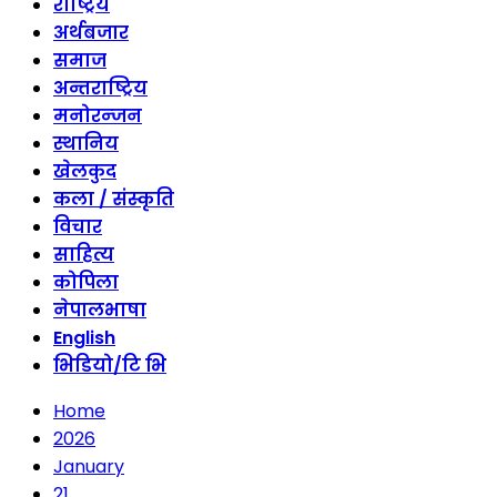
राष्ट्रिय
अर्थबजार
समाज
अन्तराष्ट्रिय
मनोरन्जन
स्थानिय
खेलकुद
कला / संस्कृति
विचार
साहित्य
कोपिला
नेपालभाषा
English
भिडियो/टि भि
Home
2026
January
21