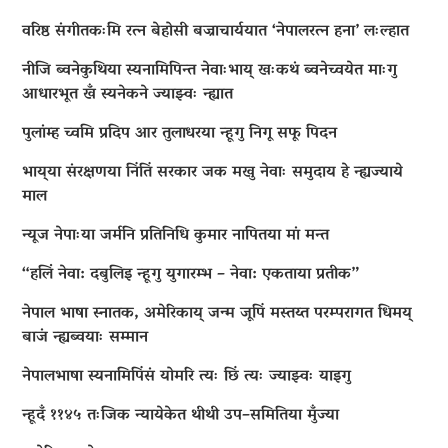
वरिष्ठ संगीतकःमि रत्न बेहोसी बज्राचार्ययात ‘नेपालरत्न हना’ लःल्हात
नीजि ब्वनेकुथिया स्यनामिपिन्त नेवाःभाय् खःकथं ब्वनेच्वयेत माःगु
आधारभूत खँ स्यनेकने ज्याझ्वः न्ह्यात
पुलांम्ह च्वमि प्रदिप आर तुलाधरया न्हूगु निगू सफू पिदन
भाय्‌या संरक्षणया निंतिं सरकार जक मखु नेवाः समुदाय हे न्ह्यज्याये
माल
न्यूज नेपाःया जर्मनि प्रतिनिधि कुमार नापितया मां मन्त
“हलिं नेवा: दबुलिइ न्हूगु युगारम्भ – नेवा: एकताया प्रतीक”
नेपाल भाषा स्नातक, अमेरिकाय् जन्म जूपिं मस्तय्त परम्परागत धिमय्
बाजं न्ह्यब्वयाः सम्मान
नेपालभाषा स्यनामिपिंसं योमरि त्यः छिं त्यः ज्याझ्वः याइगु
न्हूदँ ११४५ तःजिक न्यायेकेत थीथी उप–समितिया मुँज्या