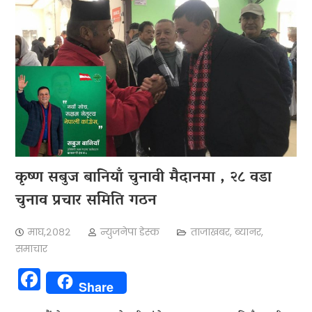
कृष्ण सबुज बानियाँ चुनावी मैदानमा , २८ वडा
चुनाव प्रचार समिति गठन
माघ,२०८२
न्युजनेपा डेस्क
ताजाखबर
,
ब्यानर
,
समाचार
Facebook
Share