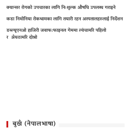
क्यान्सर रोगको उपचारका लागि निःशुल्क औषधि उपलब्ध गराइने
कडा निमोनिया रोकथामका लागि तयारी रहन अस्पतालहरुलाई निर्देशन
डब्ल्यूएनओ हाजिरी जवाफ:फाइनल गेममा ल्वंचामरि पहिलो
र अँयठामरि दोश्रो
बुखँ (नेपालभाषा)