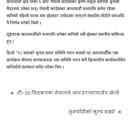
काठमाडौं क्षेत्र नम्बर ६ बाट नेपाली कांग्रेसका कृष्ण सबुज बानियाँ चुनावी
मैदानमा उत्रेका छन्। नेपाली कांग्रेसका काठमाडौं सभापति समेत रहेका
बानियाँ पहिलो पटक यस क्षेत्रबाट उम्मेदवार बनाउने संसदीय बोर्डले यसअघि
नै निर्णय गरेको थियो ।
दुईपटक काठमाडौंको सभापति बनेका बानियाँ यसै क्षेत्रका स्थानीय बासिन्दा
हुन् ।
हिजो “२८ वडाको चुनाव प्रचार समिति गठन भएको छ। काठमाडौँमा एक
कार्यक्रम बीचमा बागबजारमा उक्त समिति गठन संगै क्रियाशील कार्यकर्तासँग
बानियाँले छलफल समेत गरेका थिए ।
Post
टी–२० विश्वकपमा नेपालले आज इंग्ल्याण्डसँग खेल्दै
navigation
सुनचाँदीको मूल्य बढ्यो