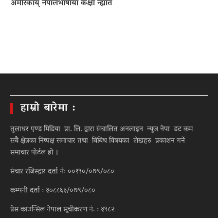
अमेरिकाय् नेपालभाषाया कक्षा न्ह्यात
हाम्रो बारेमा :
तुलाधर एण्ड मिडिया प्रा. लि. द्वारा संचालित अनलाइन न्युज नेपा डट कम
सबै क्षेत्रका निष्पक्ष समाचार तथा बिबिध विषयका लेखहरु प्रकाशन गर्ने
समाचार पोर्टल हो ।
संचार रजिस्ट्रार दर्ता नं: ००१९०/०७९/०८०
कम्पनी दर्ता : ३०८८६३/०७९/०८०
प्रेस काउन्सिल नेपाल सूचीकरण नं. : ३९८२