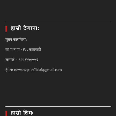
हाम्रो ठेगाना:
मुख्य कार्यालय:
का म न पा -१९ , काठमाडौं
सम्पर्क –
९८४१२५०५५६
ईमेल: newsnepa.official@gmail.com
हाम्रो टिमः