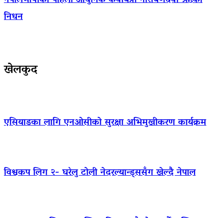
नेपालभाषाकी पहिलो आधुनिक कवयित्री नारायणदेवी श्रेष्ठको
निधन
खेलकुद
एसियाडका लागि एनओसीको सुरक्षा अभिमुखीकरण कार्यक्रम
विश्वकप लिग २- घरेलु टोली नेदरल्यान्ड्ससँग खेल्दै नेपाल