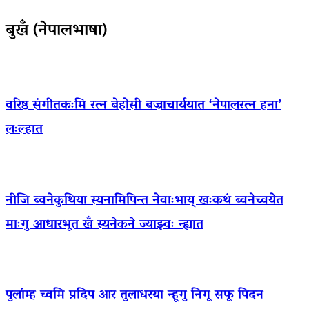
बुखँ (नेपालभाषा)
वरिष्ठ संगीतकःमि रत्न बेहोसी बज्राचार्ययात ‘नेपालरत्न हना’
लःल्हात
नीजि ब्वनेकुथिया स्यनामिपिन्त नेवाःभाय् खःकथं ब्वनेच्वयेत
माःगु आधारभूत खँ स्यनेकने ज्याझ्वः न्ह्यात
पुलांम्ह च्वमि प्रदिप आर तुलाधरया न्हूगु निगू सफू पिदन