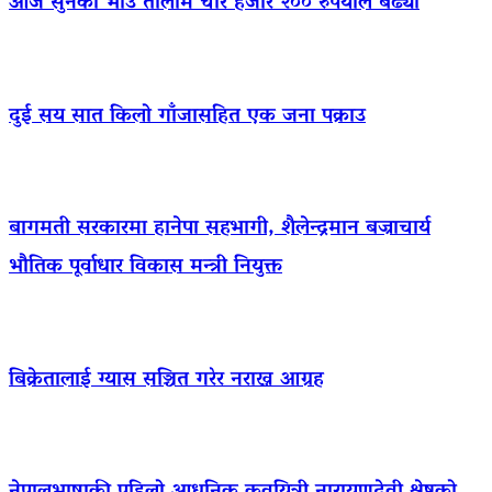
आज सुनको भाउ तोलामै चार हजार २०० रुपैयाँले बढ्यो
दुई सय सात किलो गाँजासहित एक जना पक्राउ
बागमती सरकारमा हानेपा सहभागी, शैलेन्द्रमान बज्राचार्य
भौतिक पूर्वाधार विकास मन्त्री नियुक्त
बिक्रेतालाई ग्यास सञ्चित गरेर नराख्न आग्रह