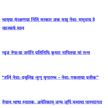
भाय्‌या संरक्षणया निंतिं सरकार जक मखु नेवाः समुदाय हे
न्ह्यज्याये माल
न्यूज नेपाःया जर्मनि प्रतिनिधि कुमार नापितया मां मन्त
“हलिं नेवा: दबुलिइ न्हूगु युगारम्भ – नेवा: एकताया प्रतीक”
नेपाल भाषा स्नातक, अमेरिकाय् जन्म जूपिं मस्तय्त परम्परागत