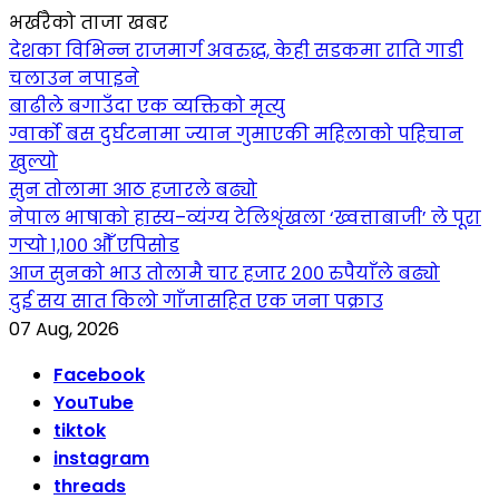
भर्खरैको ताजा खबर
देशका विभिन्न राजमार्ग अवरुद्ध, केही सडकमा राति गाडी
चलाउन नपाइने
बाढीले बगाउँदा एक व्यक्तिको मृत्यु
ग्वार्को बस दुर्घटनामा ज्यान गुमाएकी महिलाको पहिचान
खुल्यो
सुन तोलामा आठ हजारले बढ्यो
नेपाल भाषाको हास्य–व्यंग्य टेलिशृंखला ‘ख्वत्ताबाजी’ ले पूरा
गर्‍यो १,१०० औँ एपिसोड
आज सुनको भाउ तोलामै चार हजार २०० रुपैयाँले बढ्यो
दुई सय सात किलो गाँजासहित एक जना पक्राउ
07 Aug, 2026
Facebook
YouTube
tiktok
instagram
threads