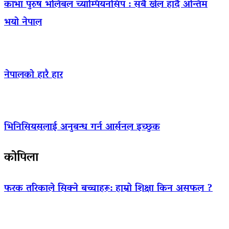
काभा पुरुष भलिबल च्याम्पियनसिप : सबै खेल हार्दै अन्तिम
भयो नेपाल
नेपालको हारै हार
भिनिसियसलाई अनुबन्ध गर्न आर्सनल इच्छुक
कोपिला
फरक तरिकाले सिक्ने बच्चाहरू: हाम्रो शिक्षा किन असफल ?