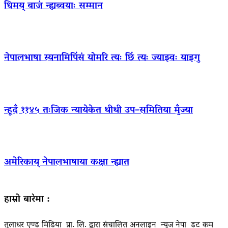
धिमय् बाजं न्ह्यब्वयाः सम्मान
नेपालभाषा स्यनामिपिंसं योमरि त्यः छिं त्यः ज्याझ्वः याइगु
न्हूदँ ११४५ तःजिक न्यायेकेत थीथी उप–समितिया मुँज्या
अमेरिकाय् नेपालभाषाया कक्षा न्ह्यात
हाम्रो बारेमा :
तुलाधर एण्ड मिडिया प्रा. लि. द्वारा संचालित अनलाइन न्युज नेपा डट कम