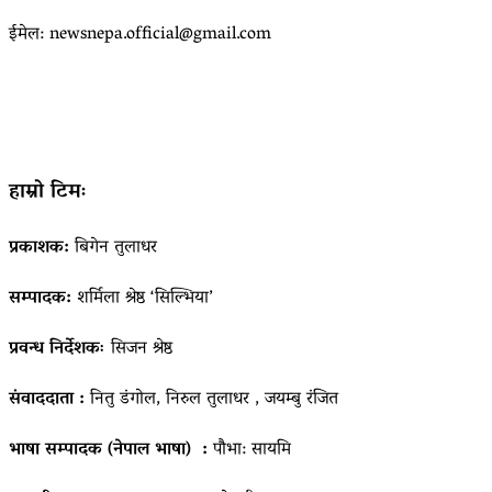
ईमेल: newsnepa.official@gmail.com
हाम्रो टिमः
प्रकाशक:
बिगेन तुलाधर
सम्पादक:
शर्मिला श्रेष्ठ ‘सिल्भिया’
प्रवन्ध निर्देशकः
सिजन श्रेष्ठ
संवाददाता :
नितु डंगोल, निरुल तुलाधर , जयम्बु रंजित
भाषा सम्पादक (नेपाल भाषा) :
पौभा: सायमि