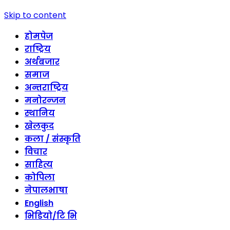
Skip to content
होमपेज
राष्ट्रिय
अर्थबजार
समाज
अन्तराष्ट्रिय
मनोरन्जन
स्थानिय
खेलकुद
कला / संस्कृति
विचार
साहित्य
कोपिला
नेपालभाषा
English
भिडियो/टि भि