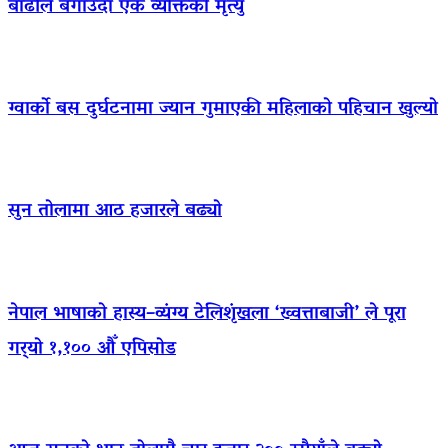
बाढीले बगाउँदा एक व्यक्तिको मृत्यु
ग्वार्को बस दुर्घटनामा ज्यान गुमाएकी महिलाको पहिचान खुल्यो
सुन तोलामा आठ हजारले बढ्यो
नेपाल भाषाको हास्य–व्यंग्य टेलिशृंखला ‘ख्वत्ताबाजी’ ले पूरा
गर्‍यो १,१०० औँ एपिसोड