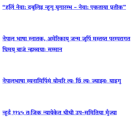
“हलिं नेवा: दबुलिइ न्हूगु युगारम्भ – नेवा: एकताया प्रतीक”
नेपाल भाषा स्नातक, अमेरिकाय् जन्म जूपिं मस्तय्त परम्परागत
धिमय् बाजं न्ह्यब्वयाः सम्मान
नेपालभाषा स्यनामिपिंसं योमरि त्यः छिं त्यः ज्याझ्वः याइगु
न्हूदँ ११४५ तःजिक न्यायेकेत थीथी उप–समितिया मुँज्या