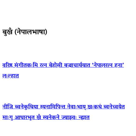
बुखँ (नेपालभाषा)
वरिष्ठ संगीतकःमि रत्न बेहोसी बज्राचार्ययात ‘नेपालरत्न हना’
लःल्हात
नीजि ब्वनेकुथिया स्यनामिपिन्त नेवाःभाय् खःकथं ब्वनेच्वयेत
माःगु आधारभूत खँ स्यनेकने ज्याझ्वः न्ह्यात