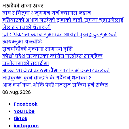
भर्खरैको ताजा खबर
बाघ र चितुवा अनुगमन गर्न क्यामरा जडान
हतियारको अभाव नरहेको ट्रम्पको दाबी, सूचना चुहाउनेलाई
जेल सजायको चेतावनी
‘ब्रोड पिक’ मा ज्यान गुमाएका आराेही पुरबहादुर गुरुङको
स्वयम्भूमा अन्त्येष्टि
सुनचाँदीको मूल्यमा सामान्य वृद्धि
कोशी प्रदेश सरकारका कांग्रेस मन्त्रीहरू सामूहिक
राजीनामाको तयारीमा
साउन २६ देखि काठमाडौँमा गाडी र मोटरसाइकलको
महाकुम्भ: कुन ब्रान्डले के गर्दैछन् धमाका ?
आज वर्षा कम, भोलि फेरि मनसुन सक्रिय हुने संकेत
08 Aug, 2026
Facebook
YouTube
tiktok
instagram