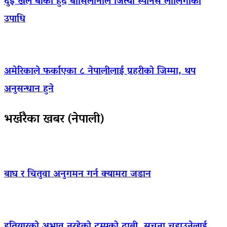
दुई खेल बाँकी हुँदै बार्सिलोनाले जित्यो स्पेनिस लालिगाको
उपाधि
अमेरिकाले फर्काएका ८ नेपालीलाई प्रहरीको जिम्मा, थप
अनुसन्धान हुने
भर्खरैका खबर (नेपाली)
बाघ र चितुवा अनुगमन गर्न क्यामरा जडान
हतियारको अभाव नरहेको ट्रम्पको दाबी, सूचना चुहाउनेलाई