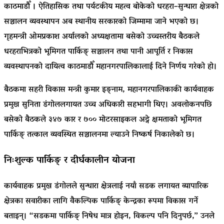
काठमाडौँ । ऐतिहासिक तथा पर्यटकीय महत्व बोकेको
धरहरा
–सुन्धारा क्षेत्रको
सञ्चालन व्यवस्थापन अब स्थानीय सरकारको जिम्मामा जाने भएको छ।
गृहमन्त्री
ओमप्रकाश अर्याल
को अध्यक्षतामा बसेको उच्चस्तरीय बैठकले
धरहराभित्रको भूमिगत पार्किङ् सञ्चालन तथा पानी आपूर्ति र निकास
व्यवस्थापनको दायित्व
काठमाडौँ महानगरपालिका
लाई दिने निर्णय गरेको हो।
बैठकमा सहरी विकास मन्त्री
कुमार इङ्नाम
, महानगरपालिकाकी कार्यवाहक
प्रमुख
सुनिता डंगोल
लगायत उच्च अधिकारी सहभागी थिए। अवलोकनपछि
बसेको बैठकले ३४७ कार र ७०० मोटरसाइकल अट्ने क्षमताको भूमिगत
पार्किङ् तत्काल व्यवस्थित सञ्चालनमा ल्याउने निष्कर्ष निकालेको छ।
निःशुल्क पार्किङ् र दीर्घकालीन योजना
कार्यवाहक प्रमुख डंगोलले सुन्धारा क्षेत्रलाई नयाँ सडक लगायत व्यापारिक
क्षेत्रका सवारीका लागि वैकल्पिक पार्किङ् केन्द्रका रूपमा विकास गर्ने
बताइन्। “सडकमा पार्किङ् निषेध मात्र होइन, विकल्प पनि दिनुपर्छ,” उनले