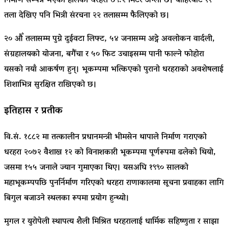
निर्माण सम्पन्न भएको हालको धरहरा ७९.२ मिटर अग्लो छ। बाहिरबाट ११
तला देखिए पनि भित्री संरचना २२ तलासम्म फैलिएको छ।
२० औँ तलासम्म पुग्ने दुईवटा लिफ्ट, ५४ जनासम्म अट्ने अवलोकन वार्दली,
संग्रहालयको योजना, बगैंचा र ५० फिट उचाइसम्म पानी फाल्ने फोहोरा
यसको नयाँ आकर्षण हुन्। भूकम्पमा भत्किएको पुरानो धरहराको अवशेषलाई
शिशाभित्र सुरक्षित राखिएको छ।
इतिहास र प्रतीक
वि.सं. १८८२ मा तत्कालीन प्रधानमन्त्री
भीमसेन थापा
ले निर्माण गराएको
धरहरा २०७२ वैशाख १२ को विनाशकारी भूकम्पमा पूर्णरूपमा ढलेको थियो,
जसमा १५५ जनाले ज्यान गुमाएका थिए। यसअघि १९९० सालको
महाभूकम्पपछि पुनर्निर्माण गरिएको धरहरा राणाकालमा सूचना प्रवाहका लागि
बिगुल बजाउने स्थलका रूपमा प्रयोग हुन्थ्यो।
मुगल र युरोपेली स्थापत्य शैली मिश्रित धरहरालाई धार्मिक सहिष्णुता र साझा