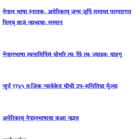
नेपाल भाषा स्नातक, अमेरिकाय् जन्म जूपिं मस्तय्त परम्परागत
धिमय् बाजं न्ह्यब्वयाः सम्मान
नेपालभाषा स्यनामिपिंसं योमरि त्यः छिं त्यः ज्याझ्वः याइगु
न्हूदँ ११४५ तःजिक न्यायेकेत थीथी उप–समितिया मुँज्या
अमेरिकाय् नेपालभाषाया कक्षा न्ह्यात