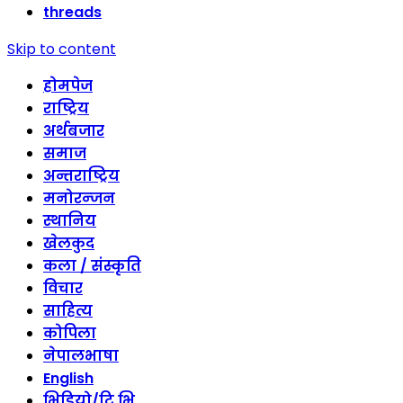
threads
Skip to content
होमपेज
राष्ट्रिय
अर्थबजार
समाज
अन्तराष्ट्रिय
मनोरन्जन
स्थानिय
खेलकुद
कला / संस्कृति
विचार
साहित्य
कोपिला
नेपालभाषा
English
भिडियो/टि भि