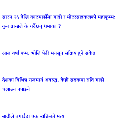
साउन २६ देखि काठमाडौँमा गाडी र मोटरसाइकलको महाकुम्भ:
कुन ब्रान्डले के गर्दैछन् धमाका ?
आज वर्षा कम, भोलि फेरि मनसुन सक्रिय हुने संकेत
देशका विभिन्न राजमार्ग अवरुद्ध, केही सडकमा राति गाडी
चलाउन नपाइने
बाढीले बगाउँदा एक व्यक्तिको मृत्यु