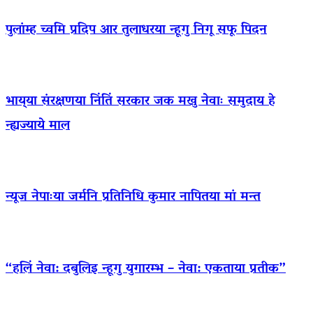
पुलांम्ह च्वमि प्रदिप आर तुलाधरया न्हूगु निगू सफू पिदन
भाय्‌या संरक्षणया निंतिं सरकार जक मखु नेवाः समुदाय हे
न्ह्यज्याये माल
न्यूज नेपाःया जर्मनि प्रतिनिधि कुमार नापितया मां मन्त
“हलिं नेवा: दबुलिइ न्हूगु युगारम्भ – नेवा: एकताया प्रतीक”