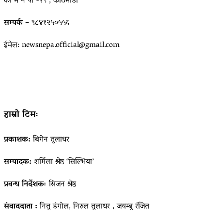
का म न पा -१९ , काठमाडौं
सम्पर्क –
९८४१२५०५५६
ईमेल: newsnepa.official@gmail.com
हाम्रो टिमः
प्रकाशक:
बिगेन तुलाधर
सम्पादक:
शर्मिला श्रेष्ठ ‘सिल्भिया’
प्रवन्ध निर्देशकः
सिजन श्रेष्ठ
संवाददाता :
नितु डंगोल, निरुल तुलाधर , जयम्बु रंजित